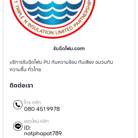
รับฉีดโฟม.com
บริการรับฉีดโฟม PU กันความร้อน กันเสียง ฉนวนกัน
ความชื้น ทั่วไทย
ติดต่อเรา
โทร คลิก
080 451 9978
แอดไลน์ คลิก
ID:
natphapat789.