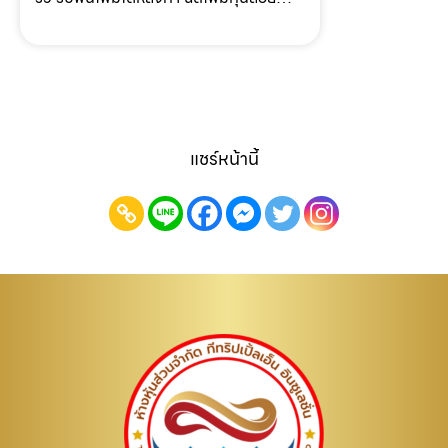
ครบวงจร
ฉีดโฟมใต้ถุนบ้าน แบบครบวงจร ให้บริการ
ทั่วไทย ราคาถูก*Keyword* ให้บริการโดย
รับฉีดโฟม.com บริการรับฉีดโฟม PU กัน
ร้อน กันเ…
แชร์หน้านี้