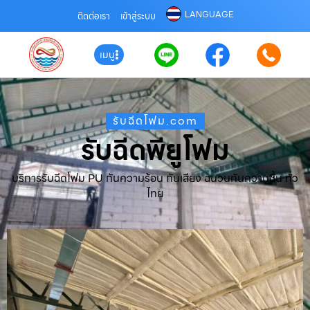
LANGUAGE
ติดต่อเรา
เข้าสู่ระบบ
เมนู
รับฉีดโฟม.com
รับฉีดพียูโฟม
บริการรับฉีดโฟม PU กันความร้อน กันเสียง ฉนวนกันความชื้น ทั่ว
ไทย