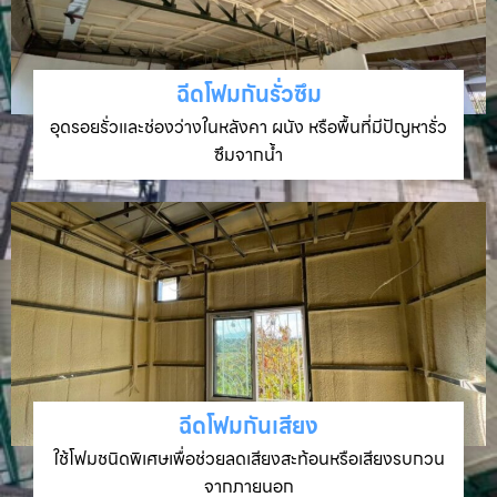
ฉีดโฟมกันรั่วซึม
อุดรอยรั่วและช่องว่างในหลังคา ผนัง หรือพื้นที่มีปัญหารั่ว
ซึมจากน้ำ
ฉีดโฟมกันเสียง
ใช้โฟมชนิดพิเศษเพื่อช่วยลดเสียงสะท้อนหรือเสียงรบกวน
จากภายนอก