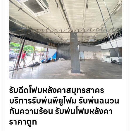
รับฉีดโฟมหลังคาสมุทรสาคร
บริการรับพ่นพียูโฟม รับพ่นฉนวน
กันความร้อน รับพ่นโฟมหลังคา
ราคาถูก