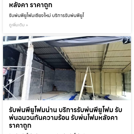
หลังคา ราคาถูก
รับพ่นพียูโฟมเชียงใหม่ บริการรับพ่นพียูโ
ดูเพิ่มเติม »
รับพ่นพียูโฟมน่าน บริการรับพ่นพียูโฟม รับ
พ่นฉนวนกันความร้อน รับพ่นโฟมหลังคา
ราคาถูก