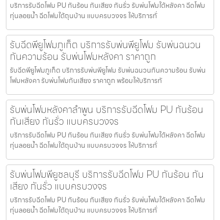
บริการรับฉีดโฟม PU กันร้อน กันเสียง กันรั่ว รับพ่นโฟมใต้หลังคา ฉีดโฟม
ทุ่นลอยน้ำ ฉีดโฟมใต้ถุนบ้าน แบบครบวงจร ให้บริการทั่
รับฉีดพียูโฟมภูเก็ต บริการรับพ่นพียูโฟม รับพ่นฉนวน
กันความร้อน รับพ่นโฟมหลังคา ราคาถูก
รับฉีดพียูโฟมภูเก็ต บริการรับพ่นพียูโฟม รับพ่นฉนวนกันความร้อน รับพ่น
โฟมหลังคา รับพ่นโฟมกันเสียง ราคาถูก พร้อมให้บริการทั
รับพ่นโฟมหลังคาลำพูน บริการรับฉีดโฟม PU กันร้อน
กันเสียง กันรั่ว แบบครบวงจร
บริการรับฉีดโฟม PU กันร้อน กันเสียง กันรั่ว รับพ่นโฟมใต้หลังคา ฉีดโฟม
ทุ่นลอยน้ำ ฉีดโฟมใต้ถุนบ้าน แบบครบวงจร ให้บริการทั่
รับพ่นโฟมพียูชลบุรี บริการรับฉีดโฟม PU กันร้อน กัน
เสียง กันรั่ว แบบครบวงจร
บริการรับฉีดโฟม PU กันร้อน กันเสียง กันรั่ว รับพ่นโฟมใต้หลังคา ฉีดโฟม
ทุ่นลอยน้ำ ฉีดโฟมใต้ถุนบ้าน แบบครบวงจร ให้บริการทั่