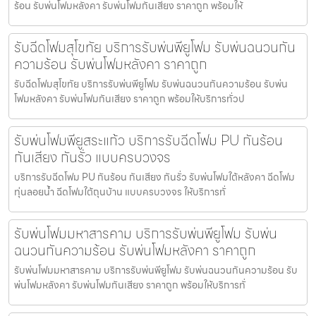
ร้อน รับพ่นโฟมหลังคา รับพ่นโฟมกันเสียง ราคาถูก พร้อมให้
รับฉีดโฟมสุโขทัย บริการรับพ่นพียูโฟม รับพ่นฉนวนกัน
ความร้อน รับพ่นโฟมหลังคา ราคาถูก
รับฉีดโฟมสุโขทัย บริการรับพ่นพียูโฟม รับพ่นฉนวนกันความร้อน รับพ่น
โฟมหลังคา รับพ่นโฟมกันเสียง ราคาถูก พร้อมให้บริการทั่วป
รับพ่นโฟมพียูสระแก้ว บริการรับฉีดโฟม PU กันร้อน
กันเสียง กันรั่ว แบบครบวงจร
บริการรับฉีดโฟม PU กันร้อน กันเสียง กันรั่ว รับพ่นโฟมใต้หลังคา ฉีดโฟม
ทุ่นลอยน้ำ ฉีดโฟมใต้ถุนบ้าน แบบครบวงจร ให้บริการทั่
รับพ่นโฟมมหาสารคาม บริการรับพ่นพียูโฟม รับพ่น
ฉนวนกันความร้อน รับพ่นโฟมหลังคา ราคาถูก
รับพ่นโฟมมหาสารคาม บริการรับพ่นพียูโฟม รับพ่นฉนวนกันความร้อน รับ
พ่นโฟมหลังคา รับพ่นโฟมกันเสียง ราคาถูก พร้อมให้บริการทั่