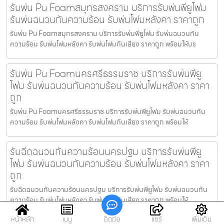
รับพ่น Pu Foamสมุทรสงคราม บริการรับพ่นพียูโฟม
รับพ่นฉนวนกันความร้อน รับพ่นโฟมหลังคา ราคาถูก
รับพ่น Pu Foamสมุทรสงคราม บริการรับพ่นพียูโฟม รับพ่นฉนวนกัน
ความร้อน รับพ่นโฟมหลังคา รับพ่นโฟมกันเสียง ราคาถูก พร้อมให้บร
รับพ่น Pu Foamนครศรีธรรมราช บริการรับพ่นพียู
โฟม รับพ่นฉนวนกันความร้อน รับพ่นโฟมหลังคา ราคา
ถูก
รับพ่น Pu Foamนครศรีธรรมราช บริการรับพ่นพียูโฟม รับพ่นฉนวนกัน
ความร้อน รับพ่นโฟมหลังคา รับพ่นโฟมกันเสียง ราคาถูก พร้อมให้
รับฉีดฉนวนกันความร้อนนครปฐม บริการรับพ่นพียู
โฟม รับพ่นฉนวนกันความร้อน รับพ่นโฟมหลังคา ราคา
ถูก
รับฉีดฉนวนกันความร้อนนครปฐม บริการรับพ่นพียูโฟม รับพ่นฉนวนกัน
ความร้อน รับพ่นโฟมหลังคา รับพ่นโฟมกันเสียง ราคาถูก พร้อมให้
หน้าหลัก
เมนู
ติดต่อ
แชร์
เพิ่มเติม