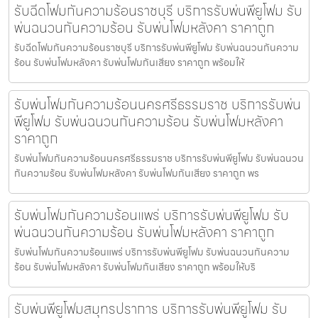
รับฉีดโฟมกันความร้อนราชบุรี บริการรับพ่นพียูโฟม รับ
พ่นฉนวนกันความร้อน รับพ่นโฟมหลังคา ราคาถูก
รับฉีดโฟมกันความร้อนราชบุรี บริการรับพ่นพียูโฟม รับพ่นฉนวนกันความ
ร้อน รับพ่นโฟมหลังคา รับพ่นโฟมกันเสียง ราคาถูก พร้อมให้
รับพ่นโฟมกันความร้อนนครศรีธรรมราช บริการรับพ่น
พียูโฟม รับพ่นฉนวนกันความร้อน รับพ่นโฟมหลังคา
ราคาถูก
รับพ่นโฟมกันความร้อนนครศรีธรรมราช บริการรับพ่นพียูโฟม รับพ่นฉนวน
กันความร้อน รับพ่นโฟมหลังคา รับพ่นโฟมกันเสียง ราคาถูก พร
รับพ่นโฟมกันความร้อนแพร่ บริการรับพ่นพียูโฟม รับ
พ่นฉนวนกันความร้อน รับพ่นโฟมหลังคา ราคาถูก
รับพ่นโฟมกันความร้อนแพร่ บริการรับพ่นพียูโฟม รับพ่นฉนวนกันความ
ร้อน รับพ่นโฟมหลังคา รับพ่นโฟมกันเสียง ราคาถูก พร้อมให้บริ
รับพ่นพียูโฟมสมุทรปราการ บริการรับพ่นพียูโฟม รับ