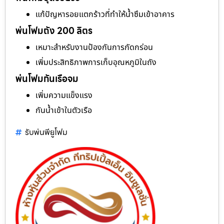
แก้ปัญหารอยแตกร้าวที่ทำให้น้ำซึมเข้าอาคาร
พ่นโฟมถัง 200 ลิตร
เหมาะสำหรับงานป้องกันการกัดกร่อน
เพิ่มประสิทธิภาพการเก็บอุณหภูมิในถัง
พ่นโฟมกันเรือจม
เพิ่มความแข็งแรง
กันน้ำเข้าในตัวเรือ
รับพ่นพียูโฟม