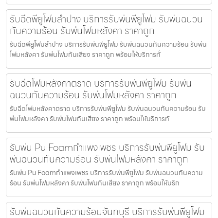
รับฉีดพียูโฟมลำปาง บริการรับพ่นพียูโฟม รับพ่นฉนวน
กันความร้อน รับพ่นโฟมหลังคา ราคาถูก
รับฉีดพียูโฟมลำปาง บริการรับพ่นพียูโฟม รับพ่นฉนวนกันความร้อน รับพ่น
โฟมหลังคา รับพ่นโฟมกันเสียง ราคาถูก พร้อมให้บริการทั่
รับฉีดโฟมหลังคาตราด บริการรับพ่นพียูโฟม รับพ่น
ฉนวนกันความร้อน รับพ่นโฟมหลังคา ราคาถูก
รับฉีดโฟมหลังคาตราด บริการรับพ่นพียูโฟม รับพ่นฉนวนกันความร้อน รับ
พ่นโฟมหลังคา รับพ่นโฟมกันเสียง ราคาถูก พร้อมให้บริการทั
รับพ่น Pu Foamกำแพงเพชร บริการรับพ่นพียูโฟม รับ
พ่นฉนวนกันความร้อน รับพ่นโฟมหลังคา ราคาถูก
รับพ่น Pu Foamกำแพงเพชร บริการรับพ่นพียูโฟม รับพ่นฉนวนกันความ
ร้อน รับพ่นโฟมหลังคา รับพ่นโฟมกันเสียง ราคาถูก พร้อมให้บริก
รับพ่นฉนวนกันความร้อนจันทบุรี บริการรับพ่นพียูโฟม