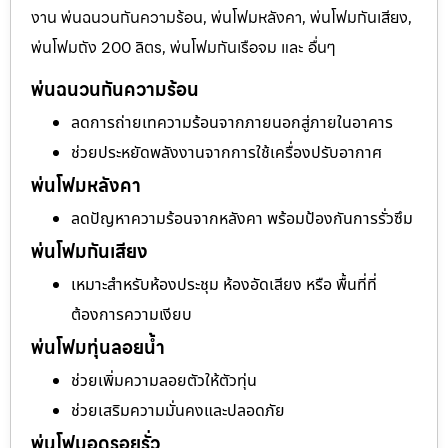
งาน พ่นฉนวนกันความร้อน, พ่นโฟมหลังคา, พ่นโฟมกันเสียง,
พ่นโฟมถัง 200 ลิตร, พ่นโฟมกันเรือจม และ อื่นๆ
พ่นฉนวนกันความร้อน
ลดการถ่ายเทความร้อนจากภายนอกสู่ภายในอาคาร
ช่วยประหยัดพลังงานจากการใช้เครื่องปรับอากาศ
พ่นโฟมหลังคา
ลดปัญหาความร้อนจากหลังคา พร้อมป้องกันการรั่วซึม
พ่นโฟมกันเสียง
เหมาะสำหรับห้องประชุม ห้องอัดเสียง หรือ พื้นที่ที่
ต้องการความเงียบ
พ่นโฟมทุ่นลอยน้ำ
ช่วยเพิ่มความลอยตัวให้ตัวทุ่น
ช่วยเสริมความมั่นคงและปลอดภัย
พ่นโฟมอุดรอยรั่ว