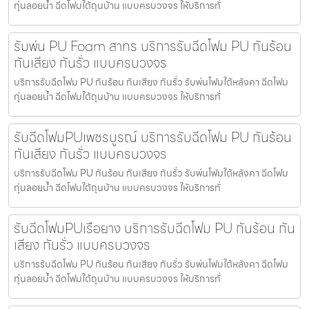
ทุ่นลอยน้ำ ฉีดโฟมใต้ถุนบ้าน แบบครบวงจร ให้บริการทั่
รับพ่น PU Foam สาทร บริการรับฉีดโฟม PU กันร้อน
กันเสียง กันรั่ว แบบครบวงจร
บริการรับฉีดโฟม PU กันร้อน กันเสียง กันรั่ว รับพ่นโฟมใต้หลังคา ฉีดโฟม
ทุ่นลอยน้ำ ฉีดโฟมใต้ถุนบ้าน แบบครบวงจร ให้บริการทั่
รับฉีดโฟมPUเพชรบูรณ์ บริการรับฉีดโฟม PU กันร้อน
กันเสียง กันรั่ว แบบครบวงจร
บริการรับฉีดโฟม PU กันร้อน กันเสียง กันรั่ว รับพ่นโฟมใต้หลังคา ฉีดโฟม
ทุ่นลอยน้ำ ฉีดโฟมใต้ถุนบ้าน แบบครบวงจร ให้บริการทั่
รับฉีดโฟมPUเรือยาง บริการรับฉีดโฟม PU กันร้อน กัน
เสียง กันรั่ว แบบครบวงจร
บริการรับฉีดโฟม PU กันร้อน กันเสียง กันรั่ว รับพ่นโฟมใต้หลังคา ฉีดโฟม
ทุ่นลอยน้ำ ฉีดโฟมใต้ถุนบ้าน แบบครบวงจร ให้บริการทั่