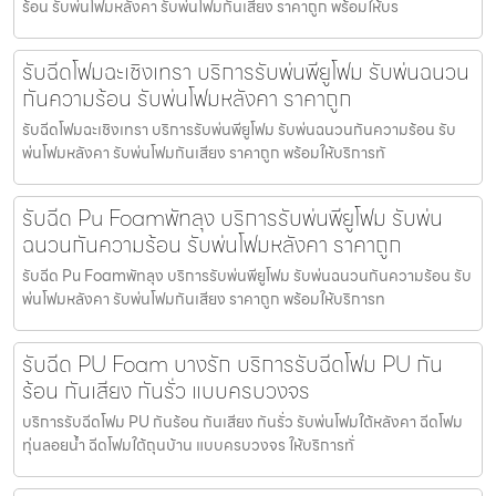
ร้อน รับพ่นโฟมหลังคา รับพ่นโฟมกันเสียง ราคาถูก พร้อมให้บร
รับฉีดโฟมฉะเชิงเทรา บริการรับพ่นพียูโฟม รับพ่นฉนวน
กันความร้อน รับพ่นโฟมหลังคา ราคาถูก
รับฉีดโฟมฉะเชิงเทรา บริการรับพ่นพียูโฟม รับพ่นฉนวนกันความร้อน รับ
พ่นโฟมหลังคา รับพ่นโฟมกันเสียง ราคาถูก พร้อมให้บริการทั
รับฉีด Pu Foamพัทลุง บริการรับพ่นพียูโฟม รับพ่น
ฉนวนกันความร้อน รับพ่นโฟมหลังคา ราคาถูก
รับฉีด Pu Foamพัทลุง บริการรับพ่นพียูโฟม รับพ่นฉนวนกันความร้อน รับ
พ่นโฟมหลังคา รับพ่นโฟมกันเสียง ราคาถูก พร้อมให้บริการท
รับฉีด PU Foam บางรัก บริการรับฉีดโฟม PU กัน
ร้อน กันเสียง กันรั่ว แบบครบวงจร
บริการรับฉีดโฟม PU กันร้อน กันเสียง กันรั่ว รับพ่นโฟมใต้หลังคา ฉีดโฟม
ทุ่นลอยน้ำ ฉีดโฟมใต้ถุนบ้าน แบบครบวงจร ให้บริการทั่