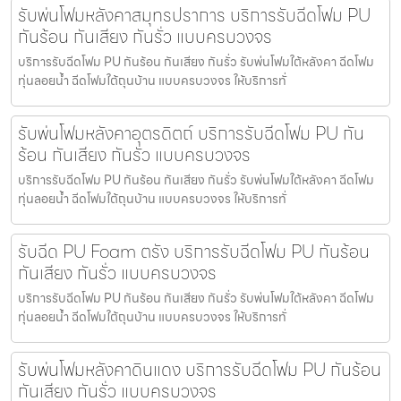
รับพ่นโฟมหลังคาสมุทรปราการ บริการรับฉีดโฟม PU
กันร้อน กันเสียง กันรั่ว แบบครบวงจร
บริการรับฉีดโฟม PU กันร้อน กันเสียง กันรั่ว รับพ่นโฟมใต้หลังคา ฉีดโฟม
ทุ่นลอยน้ำ ฉีดโฟมใต้ถุนบ้าน แบบครบวงจร ให้บริการทั่
รับพ่นโฟมหลังคาอุตรดิตถ์ บริการรับฉีดโฟม PU กัน
ร้อน กันเสียง กันรั่ว แบบครบวงจร
บริการรับฉีดโฟม PU กันร้อน กันเสียง กันรั่ว รับพ่นโฟมใต้หลังคา ฉีดโฟม
ทุ่นลอยน้ำ ฉีดโฟมใต้ถุนบ้าน แบบครบวงจร ให้บริการทั่
รับฉีด PU Foam ตรัง บริการรับฉีดโฟม PU กันร้อน
กันเสียง กันรั่ว แบบครบวงจร
บริการรับฉีดโฟม PU กันร้อน กันเสียง กันรั่ว รับพ่นโฟมใต้หลังคา ฉีดโฟม
ทุ่นลอยน้ำ ฉีดโฟมใต้ถุนบ้าน แบบครบวงจร ให้บริการทั่
รับพ่นโฟมหลังคาดินแดง บริการรับฉีดโฟม PU กันร้อน
กันเสียง กันรั่ว แบบครบวงจร