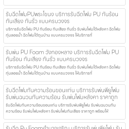
รับฉีดโฟมPUพระโขนง บริการรับฉีดโฟม PU กันร้อน
กันเสียง กันรั่ว แบบครบวงจร
บริการรับฉีดโฟม PU กันร้อน กันเสียง กันรั่ว รับพ่นโฟมใต้หลังคา ฉีดโฟม
ทุ่นลอยน้ำ ฉีดโฟมใต้ถุนบ้าน แบบครบวงจร ให้บริการทั่
รับพ่น PU Foam วังทองหลาง บริการรับฉีดโฟม PU
กันร้อน กันเสียง กันรั่ว แบบครบวงจร
บริการรับฉีดโฟม PU กันร้อน กันเสียง กันรั่ว รับพ่นโฟมใต้หลังคา ฉีดโฟม
ทุ่นลอยน้ำ ฉีดโฟมใต้ถุนบ้าน แบบครบวงจร ให้บริการทั่
รับฉีดโฟมกันความร้อนขอนแก่น บริการรับพ่นพียูโฟม
รับพ่นฉนวนกันความร้อน รับพ่นโฟมหลังคา ราคาถูก
รับฉีดโฟมกันความร้อนขอนแก่น บริการรับพ่นพียูโฟม รับพ่นฉนวนกัน
ความร้อน รับพ่นโฟมหลังคา รับพ่นโฟมกันเสียง ราคาถูก พร้อมให้
รับฉีด Pu Foamอำนาจเจริญ บริการรับพ่นพียูโฟม รับ