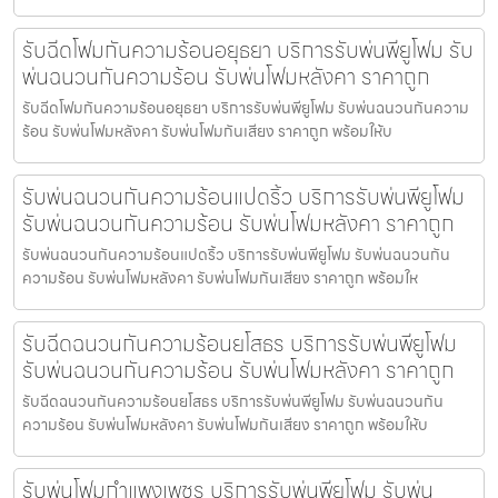
รับฉีดโฟมกันความร้อนอยุธยา บริการรับพ่นพียูโฟม รับ
พ่นฉนวนกันความร้อน รับพ่นโฟมหลังคา ราคาถูก
รับฉีดโฟมกันความร้อนอยุธยา บริการรับพ่นพียูโฟม รับพ่นฉนวนกันความ
ร้อน รับพ่นโฟมหลังคา รับพ่นโฟมกันเสียง ราคาถูก พร้อมให้บ
รับพ่นฉนวนกันความร้อนแปดริ้ว บริการรับพ่นพียูโฟม
รับพ่นฉนวนกันความร้อน รับพ่นโฟมหลังคา ราคาถูก
รับพ่นฉนวนกันความร้อนแปดริ้ว บริการรับพ่นพียูโฟม รับพ่นฉนวนกัน
ความร้อน รับพ่นโฟมหลังคา รับพ่นโฟมกันเสียง ราคาถูก พร้อมให
รับฉีดฉนวนกันความร้อนยโสธร บริการรับพ่นพียูโฟม
รับพ่นฉนวนกันความร้อน รับพ่นโฟมหลังคา ราคาถูก
รับฉีดฉนวนกันความร้อนยโสธร บริการรับพ่นพียูโฟม รับพ่นฉนวนกัน
ความร้อน รับพ่นโฟมหลังคา รับพ่นโฟมกันเสียง ราคาถูก พร้อมให้บ
รับพ่นโฟมกำแพงเพชร บริการรับพ่นพียูโฟม รับพ่น