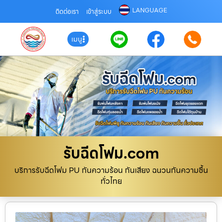
LANGUAGE
ติดต่อเรา
เข้าสู่ระบบ
เมนู
รับฉีดโฟม.com
บริการรับฉีดโฟม PU กันความร้อน กันเสียง ฉนวนกันความชื้น
ทั่วไทย