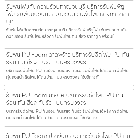
รับพ่นโฟมกันความร้อนกาญจนบุรี บริการรับพ่นพียู
โฟม รับพ่นฉนวนกันความร้อน รับพ่นโฟมหลังคา ราคา
ถูก
รับพ่นโฟมกันความร้อนกาญจนบุรี บริการรับพ่นพียูโฟม รับพ่นฉนวนกัน
ความร้อน รับพ่นโฟมหลังคา รับพ่นโฟมกันเสียง ราคาถูก พร้อมใ
รับพ่น PU Foam ลาดพร้าว บริการรับฉีดโฟม PU กัน
ร้อน กันเสียง กันรั่ว แบบครบวงจร
บริการรับฉีดโฟม PU กันร้อน กันเสียง กันรั่ว รับพ่นโฟมใต้หลังคา ฉีดโฟม
ทุ่นลอยน้ำ ฉีดโฟมใต้ถุนบ้าน แบบครบวงจร ให้บริการทั่
รับพ่น PU Foam บางแค บริการรับฉีดโฟม PU กัน
ร้อน กันเสียง กันรั่ว แบบครบวงจร
บริการรับฉีดโฟม PU กันร้อน กันเสียง กันรั่ว รับพ่นโฟมใต้หลังคา ฉีดโฟม
ทุ่นลอยน้ำ ฉีดโฟมใต้ถุนบ้าน แบบครบวงจร ให้บริการทั่
รับพ่น PU Foam ปราจีนบุรี บริการรับฉีดโฟม PU กัน