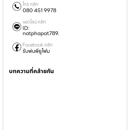
โทร คลิก
080 451 9978
แอดไลน์ คลิก
ID:
natphapat789.
Facebook คลิก
รับพ่นพียูโฟม
บทความที่คล้ายกัน