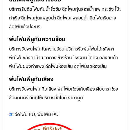
บริการรับฉีดโฟมกันน้ำรั่วซึม ฉีดโฟมทุ่นลอยน้ำ แพ กระชัง โป็ะ
ท่าเรือ ฉีดโฟมทุ่นแพสูบน้ำ ฉีดโฟมแพลอยน้ำ ฉีดโฟมเรือยาง
ฉีดโฟมเรือประมง
พ่นโฟมพียูกันความร้อน
บริการรับพ่นโฟมกันความร้อน บริการรับพ่นโฟมใต้หลังคา
พ่นโฟมหลังคาบ้าน อาคาร ห้างร้าน โรงงาน โกดัง คลังสินค้า
พ่นโฟมผนังกำแพง ฉีดโฟมห้องเย็น ฉีดโฟมรถห้องเย็น
พ่นโฟมพียูกันเสียง
บริการรับพ่นโฟมเก็บเสียง พ่นโฟมห้องเก็บเสียง ผับบาร์ ห้อง
ซ้อมดนตรี ยินดีให้บริการทั่วไทย ราคาถูก
ฉีดโฟม PU
พ่นโฟม PU
,