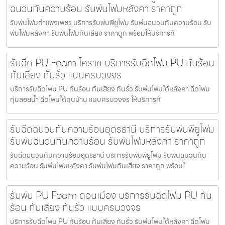
ฉนวนกันความร้อน รับพ่นโฟมหลังคา ราคาถูก
รับพ่นโฟมกำแพงเพชร บริการรับพ่นพียูโฟม รับพ่นฉนวนกันความร้อน รับ
พ่นโฟมหลังคา รับพ่นโฟมกันเสียง ราคาถูก พร้อมให้บริการทั่
รับฉีด PU Foam โคราช บริการรับฉีดโฟม PU กันร้อน
กันเสียง กันรั่ว แบบครบวงจร
บริการรับฉีดโฟม PU กันร้อน กันเสียง กันรั่ว รับพ่นโฟมใต้หลังคา ฉีดโฟม
ทุ่นลอยน้ำ ฉีดโฟมใต้ถุนบ้าน แบบครบวงจร ให้บริการทั่
รับฉีดฉนวนกันความร้อนอุดรธานี บริการรับพ่นพียูโฟม
รับพ่นฉนวนกันความร้อน รับพ่นโฟมหลังคา ราคาถูก
รับฉีดฉนวนกันความร้อนอุดรธานี บริการรับพ่นพียูโฟม รับพ่นฉนวนกัน
ความร้อน รับพ่นโฟมหลังคา รับพ่นโฟมกันเสียง ราคาถูก พร้อมใ
รับพ่น PU Foam ดอนเมือง บริการรับฉีดโฟม PU กัน
ร้อน กันเสียง กันรั่ว แบบครบวงจร
บริการรับฉีดโฟม PU กันร้อน กันเสียง กันรั่ว รับพ่นโฟมใต้หลังคา ฉีดโฟม