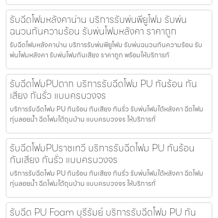
รับฉีดโฟมหลังคาน่าน บริการรับพ่นพียูโฟม รับพ่น
ฉนวนกันความร้อน รับพ่นโฟมหลังคา ราคาถูก
รับฉีดโฟมหลังคาน่าน บริการรับพ่นพียูโฟม รับพ่นฉนวนกันความร้อน รับ
พ่นโฟมหลังคา รับพ่นโฟมกันเสียง ราคาถูก พร้อมให้บริการทั
รับฉีดโฟมPUตาก บริการรับฉีดโฟม PU กันร้อน กัน
เสียง กันรั่ว แบบครบวงจร
บริการรับฉีดโฟม PU กันร้อน กันเสียง กันรั่ว รับพ่นโฟมใต้หลังคา ฉีดโฟม
ทุ่นลอยน้ำ ฉีดโฟมใต้ถุนบ้าน แบบครบวงจร ให้บริการทั่
รับฉีดโฟมPUราชเทวี บริการรับฉีดโฟม PU กันร้อน
กันเสียง กันรั่ว แบบครบวงจร
บริการรับฉีดโฟม PU กันร้อน กันเสียง กันรั่ว รับพ่นโฟมใต้หลังคา ฉีดโฟม
ทุ่นลอยน้ำ ฉีดโฟมใต้ถุนบ้าน แบบครบวงจร ให้บริการทั่
รับฉีด PU Foam บุรีรัมย์ บริการรับฉีดโฟม PU กัน