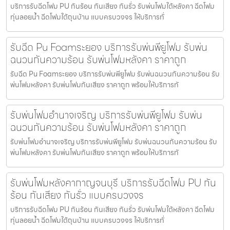
บริการรับฉีดโฟม PU กันร้อน กันเสียง กันรั่ว รับพ่นโฟมใต้หลังคา ฉีดโฟม
ทุ่นลอยน้ำ ฉีดโฟมใต้ถุนบ้าน แบบครบวงจร ให้บริการทั่
รับฉีด Pu Foamระยอง บริการรับพ่นพียูโฟม รับพ่น
ฉนวนกันความร้อน รับพ่นโฟมหลังคา ราคาถูก
รับฉีด Pu Foamระยอง บริการรับพ่นพียูโฟม รับพ่นฉนวนกันความร้อน รับ
พ่นโฟมหลังคา รับพ่นโฟมกันเสียง ราคาถูก พร้อมให้บริการทั
รับพ่นโฟมอำนาจเจริญ บริการรับพ่นพียูโฟม รับพ่น
ฉนวนกันความร้อน รับพ่นโฟมหลังคา ราคาถูก
รับพ่นโฟมอำนาจเจริญ บริการรับพ่นพียูโฟม รับพ่นฉนวนกันความร้อน รับ
พ่นโฟมหลังคา รับพ่นโฟมกันเสียง ราคาถูก พร้อมให้บริการทั
รับพ่นโฟมหลังคากาญจนบุรี บริการรับฉีดโฟม PU กัน
ร้อน กันเสียง กันรั่ว แบบครบวงจร
บริการรับฉีดโฟม PU กันร้อน กันเสียง กันรั่ว รับพ่นโฟมใต้หลังคา ฉีดโฟม
ทุ่นลอยน้ำ ฉีดโฟมใต้ถุนบ้าน แบบครบวงจร ให้บริการทั่