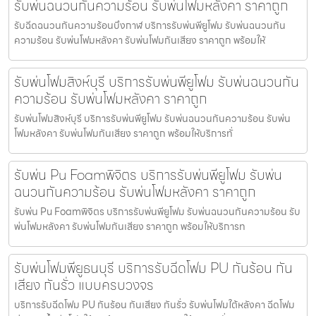
รับพ่นฉนวนกันความร้อน รับพ่นโฟมหลังคา ราคาถูก
รับฉีดฉนวนกันความร้อนบึงกาฬ บริการรับพ่นพียูโฟม รับพ่นฉนวนกัน
ความร้อน รับพ่นโฟมหลังคา รับพ่นโฟมกันเสียง ราคาถูก พร้อมให้
รับพ่นโฟมสิงห์บุรี บริการรับพ่นพียูโฟม รับพ่นฉนวนกัน
ความร้อน รับพ่นโฟมหลังคา ราคาถูก
รับพ่นโฟมสิงห์บุรี บริการรับพ่นพียูโฟม รับพ่นฉนวนกันความร้อน รับพ่น
โฟมหลังคา รับพ่นโฟมกันเสียง ราคาถูก พร้อมให้บริการทั่
รับพ่น Pu Foamพิจิตร บริการรับพ่นพียูโฟม รับพ่น
ฉนวนกันความร้อน รับพ่นโฟมหลังคา ราคาถูก
รับพ่น Pu Foamพิจิตร บริการรับพ่นพียูโฟม รับพ่นฉนวนกันความร้อน รับ
พ่นโฟมหลังคา รับพ่นโฟมกันเสียง ราคาถูก พร้อมให้บริการท
รับพ่นโฟมพียูธนบุรี บริการรับฉีดโฟม PU กันร้อน กัน
เสียง กันรั่ว แบบครบวงจร
บริการรับฉีดโฟม PU กันร้อน กันเสียง กันรั่ว รับพ่นโฟมใต้หลังคา ฉีดโฟม