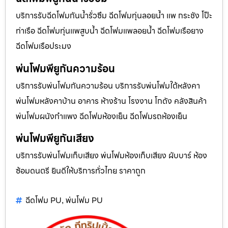
บริการรับฉีดโฟมกันน้ำรั่วซึม ฉีดโฟมทุ่นลอยน้ำ แพ กระชัง โป็ะ
ท่าเรือ ฉีดโฟมทุ่นแพสูบน้ำ ฉีดโฟมแพลอยน้ำ ฉีดโฟมเรือยาง
ฉีดโฟมเรือประมง
พ่นโฟมพียูกันความร้อน
บริการรับพ่นโฟมกันความร้อน บริการรับพ่นโฟมใต้หลังคา
พ่นโฟมหลังคาบ้าน อาคาร ห้างร้าน โรงงาน โกดัง คลังสินค้า
พ่นโฟมผนังกำแพง ฉีดโฟมห้องเย็น ฉีดโฟมรถห้องเย็น
พ่นโฟมพียูกันเสียง
บริการรับพ่นโฟมเก็บเสียง พ่นโฟมห้องเก็บเสียง ผับบาร์ ห้อง
ซ้อมดนตรี ยินดีให้บริการทั่วไทย ราคาถูก
ฉีดโฟม PU
พ่นโฟม PU
,