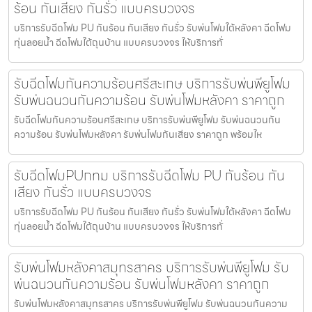
ร้อน กันเสียง กันรั่ว แบบครบวงจร
บริการรับฉีดโฟม PU กันร้อน กันเสียง กันรั่ว รับพ่นโฟมใต้หลังคา ฉีดโฟม
ทุ่นลอยน้ำ ฉีดโฟมใต้ถุนบ้าน แบบครบวงจร ให้บริการทั่
รับฉีดโฟมกันความร้อนศรีสะเกษ บริการรับพ่นพียูโฟม
รับพ่นฉนวนกันความร้อน รับพ่นโฟมหลังคา ราคาถูก
รับฉีดโฟมกันความร้อนศรีสะเกษ บริการรับพ่นพียูโฟม รับพ่นฉนวนกัน
ความร้อน รับพ่นโฟมหลังคา รับพ่นโฟมกันเสียง ราคาถูก พร้อมให
รับฉีดโฟมPUกทม บริการรับฉีดโฟม PU กันร้อน กัน
เสียง กันรั่ว แบบครบวงจร
บริการรับฉีดโฟม PU กันร้อน กันเสียง กันรั่ว รับพ่นโฟมใต้หลังคา ฉีดโฟม
ทุ่นลอยน้ำ ฉีดโฟมใต้ถุนบ้าน แบบครบวงจร ให้บริการทั่
รับพ่นโฟมหลังคาสมุทรสาคร บริการรับพ่นพียูโฟม รับ
พ่นฉนวนกันความร้อน รับพ่นโฟมหลังคา ราคาถูก
รับพ่นโฟมหลังคาสมุทรสาคร บริการรับพ่นพียูโฟม รับพ่นฉนวนกันความ