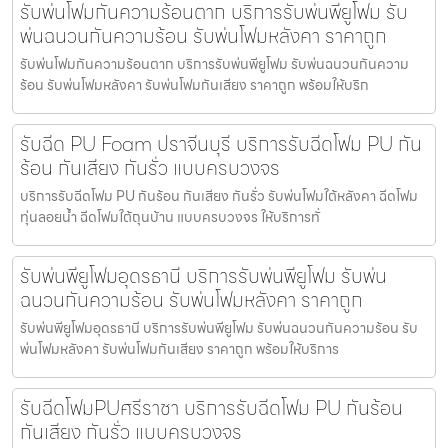
รับพ่นโฟมกันความร้อนตาก บริการรับพ่นพียูโฟม รับ
พ่นฉนวนกันความร้อน รับพ่นโฟมหลังคา ราคาถูก
รับพ่นโฟมกันความร้อนตาก บริการรับพ่นพียูโฟม รับพ่นฉนวนกันความ
ร้อน รับพ่นโฟมหลังคา รับพ่นโฟมกันเสียง ราคาถูก พร้อมให้บริก
รับฉีด PU Foam ปราจีนบุรี บริการรับฉีดโฟม PU กัน
ร้อน กันเสียง กันรั่ว แบบครบวงจร
บริการรับฉีดโฟม PU กันร้อน กันเสียง กันรั่ว รับพ่นโฟมใต้หลังคา ฉีดโฟม
ทุ่นลอยน้ำ ฉีดโฟมใต้ถุนบ้าน แบบครบวงจร ให้บริการทั่
รับพ่นพียูโฟมอุดรธานี บริการรับพ่นพียูโฟม รับพ่น
ฉนวนกันความร้อน รับพ่นโฟมหลังคา ราคาถูก
รับพ่นพียูโฟมอุดรธานี บริการรับพ่นพียูโฟม รับพ่นฉนวนกันความร้อน รับ
พ่นโฟมหลังคา รับพ่นโฟมกันเสียง ราคาถูก พร้อมให้บริการ
รับฉีดโฟมPUศรีราชา บริการรับฉีดโฟม PU กันร้อน
กันเสียง กันรั่ว แบบครบวงจร