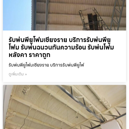
รับพ่นพียูโฟมเชียงราย บริการรับพ่นพียู
โฟม รับพ่นฉนวนกันความร้อน รับพ่นโฟม
หลังคา ราคาถูก
รับพ่นพียูโฟมเชียงราย บริการรับพ่นพียูโฟ
ดูเพิ่มเติม »