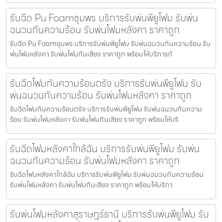
รับฉีด Pu Foamชุมพร บริการรับพ่นพียูโฟม รับพ่น
ฉนวนกันความร้อน รับพ่นโฟมหลังคา ราคาถูก
รับฉีด Pu Foamชุมพร บริการรับพ่นพียูโฟม รับพ่นฉนวนกันความร้อน รับ
พ่นโฟมหลังคา รับพ่นโฟมกันเสียง ราคาถูก พร้อมให้บริการทั
รับฉีดโฟมกันความร้อนตรัง บริการรับพ่นพียูโฟม รับ
พ่นฉนวนกันความร้อน รับพ่นโฟมหลังคา ราคาถูก
รับฉีดโฟมกันความร้อนตรัง บริการรับพ่นพียูโฟม รับพ่นฉนวนกันความ
ร้อน รับพ่นโฟมหลังคา รับพ่นโฟมกันเสียง ราคาถูก พร้อมให้บริ
รับฉีดโฟมหลังคาใกล้ฉัน บริการรับพ่นพียูโฟม รับพ่น
ฉนวนกันความร้อน รับพ่นโฟมหลังคา ราคาถูก
รับฉีดโฟมหลังคาใกล้ฉัน บริการรับพ่นพียูโฟม รับพ่นฉนวนกันความร้อน
รับพ่นโฟมหลังคา รับพ่นโฟมกันเสียง ราคาถูก พร้อมให้บริกา
รับพ่นโฟมหลังคาสุราษฎร์ธานี บริการรับพ่นพียูโฟม รับ