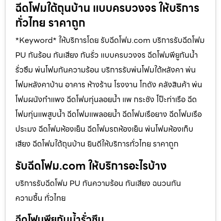
ฉีดโฟมใต้ถุนบ้าน แบบครบวงจร ให้บริการ
ทั่วไทย ราคาถูก
*Keyword* ให้บริการโดย รับฉีดโฟม.com บริการรับฉีดโฟม
PU กันร้อน กันเสียง กันรั่ว แบบครบวงจร ฉีดโฟมพียูกันน้ำ
รั่วซึม พ่นโฟมกันความร้อน บริการรับพ่นโฟมใต้หลังคา พ่น
โฟมหลังคาบ้าน อาคาร ห้างร้าน โรงงาน โกดัง คลังสินค้า พ่น
โฟมผนังกำแพง ฉีดโฟมทุ่นลอยน้ำ แพ กระชัง โป็ะท่าเรือ ฉีด
โฟมทุ่นแพสูบน้ำ ฉีดโฟมแพลอยน้ำ ฉีดโฟมเรือยาง ฉีดโฟมเรือ
ประมง ฉีดโฟมห้องเย็น ฉีดโฟมรถห้องเย็น พ่นโฟมห้องเก็บ
เสียง ฉีดโฟมใต้ถุนบ้าน ยินดีให้บริการทั่วไทย ราคาถูก
รับฉีดโฟม.com ให้บริการอะไรบ้าง
บริการรับฉีดโฟม PU กันความร้อน กันเสียง ฉนวนกัน
ความชื้น ทั่วไทย
ฉีดโฟมพียูกันน้ำรั่วซึม