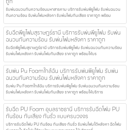
ถูก
รับพ่นฉนวนกันความร้อนมหาสารคาม บริการรับพ่นพียูโฟม รับพ่นฉนวน
กันความร้อน รับพ่นโฟมหลังคา รับพ่นโฟมกันเสียง ราคาถูก พร้อม
รับฉีดพียูโฟมสุราษฎร์ธานี บริการรับพ่นพียูโฟม รับพ่น
ฉนวนกันความร้อน รับพ่นโฟมหลังคา ราคาถูก
รับฉีดพียูโฟมสุราษฎร์ธานี บริการรับพ่นพียูโฟม รับพ่นฉนวนกันความร้อน
รับพ่นโฟมหลังคา รับพ่นโฟมกันเสียง ราคาถูก พร้อมให้บร
รับพ่น Pu Foamใกล้ฉัน บริการรับพ่นพียูโฟม รับพ่น
ฉนวนกันความร้อน รับพ่นโฟมหลังคา ราคาถูก
รับพ่น Pu Foamใกล้ฉัน บริการรับพ่นพียูโฟม รับพ่นฉนวนกันความร้อน
รับพ่นโฟมหลังคา รับพ่นโฟมกันเสียง ราคาถูก พร้อมให้บริการ
รับฉีด PU Foam อุบลราชธานี บริการรับฉีดโฟม PU
กันร้อน กันเสียง กันรั่ว แบบครบวงจร
บริการรับฉีดโฟม PU กันร้อน กันเสียง กันรั่ว รับพ่นโฟมใต้หลังคา ฉีดโฟม