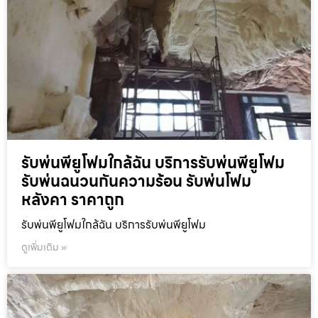
รับพ่นพียูโฟมใกล้ฉัน บริการรับพ่นพียูโฟม
รับพ่นฉนวนกันความร้อน รับพ่นโฟม
หลังคา ราคาถูก
รับพ่นพียูโฟมใกล้ฉัน บริการรับพ่นพียูโฟม
ดูเพิ่มเติม »