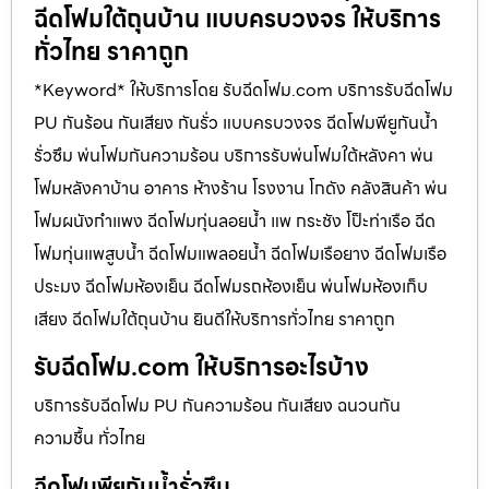
ฉีดโฟมใต้ถุนบ้าน แบบครบวงจร ให้บริการ
ทั่วไทย ราคาถูก
*Keyword* ให้บริการโดย รับฉีดโฟม.com บริการรับฉีดโฟม
PU กันร้อน กันเสียง กันรั่ว แบบครบวงจร ฉีดโฟมพียูกันน้ำ
รั่วซึม พ่นโฟมกันความร้อน บริการรับพ่นโฟมใต้หลังคา พ่น
โฟมหลังคาบ้าน อาคาร ห้างร้าน โรงงาน โกดัง คลังสินค้า พ่น
โฟมผนังกำแพง ฉีดโฟมทุ่นลอยน้ำ แพ กระชัง โป็ะท่าเรือ ฉีด
โฟมทุ่นแพสูบน้ำ ฉีดโฟมแพลอยน้ำ ฉีดโฟมเรือยาง ฉีดโฟมเรือ
ประมง ฉีดโฟมห้องเย็น ฉีดโฟมรถห้องเย็น พ่นโฟมห้องเก็บ
เสียง ฉีดโฟมใต้ถุนบ้าน ยินดีให้บริการทั่วไทย ราคาถูก
รับฉีดโฟม.com ให้บริการอะไรบ้าง
บริการรับฉีดโฟม PU กันความร้อน กันเสียง ฉนวนกัน
ความชื้น ทั่วไทย
ฉีดโฟมพียูกันน้ำรั่วซึม