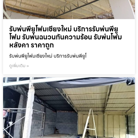
รับพ่นพียูโฟมเชียงใหม่ บริการรับพ่นพียู
โฟม รับพ่นฉนวนกันความร้อน รับพ่นโฟม
หลังคา ราคาถูก
รับพ่นพียูโฟมเชียงใหม่ บริการรับพ่นพียูโ
ดูเพิ่มเติม »