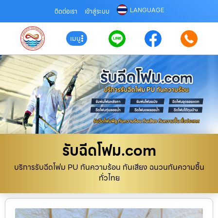
LANGUAGE
ติดต่อเรา
เข้าสู่ระบบ
เมนู
รับฉีดโฟม.com
บริการรับฉีดโฟม PU กันความร้อน กันเสียง ฉนวนกันความชื้น
ทั่วไทย