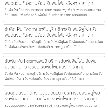
พ่นฉนวนกันความร้อน รับพ่นโฟมหลังคา ราคาถูก
รับพ่น Pu Foamอุบลราชธานี บริการรับพ่นพียูโฟม รับพ่นฉนวนกันความ
ร้อน รับพ่นโฟมหลังคา รับพ่นโฟมกันเสียง ราคาถูก พร้อมให้บร
รับฉีด Pu Foamปราจีนบุรี บริการรับพ่นพียูโฟม รับ
พ่นฉนวนกันความร้อน รับพ่นโฟมหลังคา ราคาถูก
รับฉีด Pu Foamปราจีนบุรี บริการรับพ่นพียูโฟม รับพ่นฉนวนกันความร้อน
รับพ่นโฟมหลังคา รับพ่นโฟมกันเสียง ราคาถูก พร้อมให้บริ
รับพ่น Pu Foamลพบุรี บริการรับพ่นพียูโฟม รับพ่น
ฉนวนกันความร้อน รับพ่นโฟมหลังคา ราคาถูก
รับพ่น Pu Foamลพบุรี บริการรับพ่นพียูโฟม รับพ่นฉนวนกันความร้อน รับ
พ่นโฟมหลังคา รับพ่นโฟมกันเสียง ราคาถูก พร้อมให้บริการท
รับฉีดฉนวนกันความร้อนอยุธยา บริการรับพ่นพียูโฟม
รับพ่นฉนวนกันความร้อน รับพ่นโฟมหลังคา ราคาถูก
รับฉีดฉนวนกันความร้อนอยุธยา บริการรับพ่นพียูโฟม รับพ่นฉนวนกัน