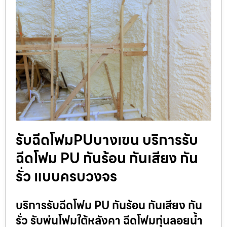
รับฉีดโฟมPUบางเขน บริการรับ
ฉีดโฟม PU กันร้อน กันเสียง กัน
รั่ว แบบครบวงจร
บริการรับฉีดโฟม PU กันร้อน กันเสียง กัน
รั่ว รับพ่นโฟมใต้หลังคา ฉีดโฟมทุ่นลอยน้ำ