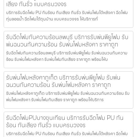
เสียง กันรั่ว แบบครบวงจร
บริการรับฉีดโฟม PU กันร้อน กันเสียง กันรั่ว รับพ่นโฟมใต้หลังคา ฉีดโฟม
ทุ่นลอยน้ำ ฉีดโฟมใต้ถุนบ้าน แบบครบวงจร ให้บริการทั่
รับฉีดโฟมกันความร้อนลพบุรี บริการรับพ่นพียูโฟม รับ
พ่นฉนวนกันความร้อน รับพ่นโฟมหลังคา ราคาถูก
รับฉีดโฟมกันความร้อนลพบุรี บริการรับพ่นพียูโฟม รับพ่นฉนวนกันความ
ร้อน รับพ่นโฟมหลังคา รับพ่นโฟมกันเสียง ราคาถูก พร้อมให้บ
รับพ่นโฟมหลังคาภูเก็ต บริการรับพ่นพียูโฟม รับพ่น
ฉนวนกันความร้อน รับพ่นโฟมหลังคา ราคาถูก
รับพ่นโฟมหลังคาภูเก็ต บริการรับพ่นพียูโฟม รับพ่นฉนวนกันความร้อน รับ
พ่นโฟมหลังคา รับพ่นโฟมกันเสียง ราคาถูก พร้อมให้บริการ
รับฉีดโฟมPUบางขุนเทียน บริการรับฉีดโฟม PU กัน
ร้อน กันเสียง กันรั่ว แบบครบวงจร
บริการรับฉีดโฟม PU กันร้อน กันเสียง กันรั่ว รับพ่นโฟมใต้หลังคา ฉีดโฟม