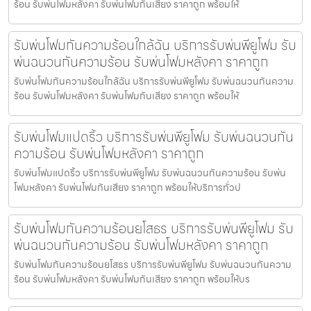
ร้อน รับพ่นโฟมหลังคา รับพ่นโฟมกันเสียง ราคาถูก พร้อมให้
รับพ่นโฟมกันความร้อนใกล้ฉัน บริการรับพ่นพียูโฟม รับ
พ่นฉนวนกันความร้อน รับพ่นโฟมหลังคา ราคาถูก
รับพ่นโฟมกันความร้อนใกล้ฉัน บริการรับพ่นพียูโฟม รับพ่นฉนวนกันความ
ร้อน รับพ่นโฟมหลังคา รับพ่นโฟมกันเสียง ราคาถูก พร้อมให้
รับพ่นโฟมแปดริ้ว บริการรับพ่นพียูโฟม รับพ่นฉนวนกัน
ความร้อน รับพ่นโฟมหลังคา ราคาถูก
รับพ่นโฟมแปดริ้ว บริการรับพ่นพียูโฟม รับพ่นฉนวนกันความร้อน รับพ่น
โฟมหลังคา รับพ่นโฟมกันเสียง ราคาถูก พร้อมให้บริการทั่วป
รับพ่นโฟมกันความร้อนยโสธร บริการรับพ่นพียูโฟม รับ
พ่นฉนวนกันความร้อน รับพ่นโฟมหลังคา ราคาถูก
รับพ่นโฟมกันความร้อนยโสธร บริการรับพ่นพียูโฟม รับพ่นฉนวนกันความ
ร้อน รับพ่นโฟมหลังคา รับพ่นโฟมกันเสียง ราคาถูก พร้อมให้บร