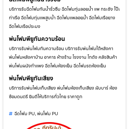
บริการรับฉีดโฟมกันน้ำรั่วซึม ฉีดโฟมทุ่นลอยน้ำ แพ กระชัง โป็ะ
ท่าเรือ ฉีดโฟมทุ่นแพสูบน้ำ ฉีดโฟมแพลอยน้ำ ฉีดโฟมเรือยาง
ฉีดโฟมเรือประมง
พ่นโฟมพียูกันความร้อน
บริการรับพ่นโฟมกันความร้อน บริการรับพ่นโฟมใต้หลังคา
พ่นโฟมหลังคาบ้าน อาคาร ห้างร้าน โรงงาน โกดัง คลังสินค้า
พ่นโฟมผนังกำแพง ฉีดโฟมห้องเย็น ฉีดโฟมรถห้องเย็น
พ่นโฟมพียูกันเสียง
บริการรับพ่นโฟมเก็บเสียง พ่นโฟมห้องเก็บเสียง ผับบาร์ ห้อง
ซ้อมดนตรี ยินดีให้บริการทั่วไทย ราคาถูก
ฉีดโฟม PU
พ่นโฟม PU
,