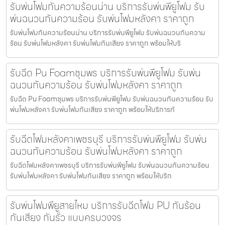
รับพ่นโฟมกันความร้อนน่าน บริการรับพ่นพียูโฟม รับ
พ่นฉนวนกันความร้อน รับพ่นโฟมหลังคา ราคาถูก
รับพ่นโฟมกันความร้อนน่าน บริการรับพ่นพียูโฟม รับพ่นฉนวนกันความ
ร้อน รับพ่นโฟมหลังคา รับพ่นโฟมกันเสียง ราคาถูก พร้อมให้บริ
รับฉีด Pu Foamชุมพร บริการรับพ่นพียูโฟม รับพ่น
ฉนวนกันความร้อน รับพ่นโฟมหลังคา ราคาถูก
รับฉีด Pu Foamชุมพร บริการรับพ่นพียูโฟม รับพ่นฉนวนกันความร้อน รับ
พ่นโฟมหลังคา รับพ่นโฟมกันเสียง ราคาถูก พร้อมให้บริการทั
รับฉีดโฟมหลังคาเพชรบุรี บริการรับพ่นพียูโฟม รับพ่น
ฉนวนกันความร้อน รับพ่นโฟมหลังคา ราคาถูก
รับฉีดโฟมหลังคาเพชรบุรี บริการรับพ่นพียูโฟม รับพ่นฉนวนกันความร้อน
รับพ่นโฟมหลังคา รับพ่นโฟมกันเสียง ราคาถูก พร้อมให้บริก
รับพ่นโฟมพียูสายไหม บริการรับฉีดโฟม PU กันร้อน
กันเสียง กันรั่ว แบบครบวงจร