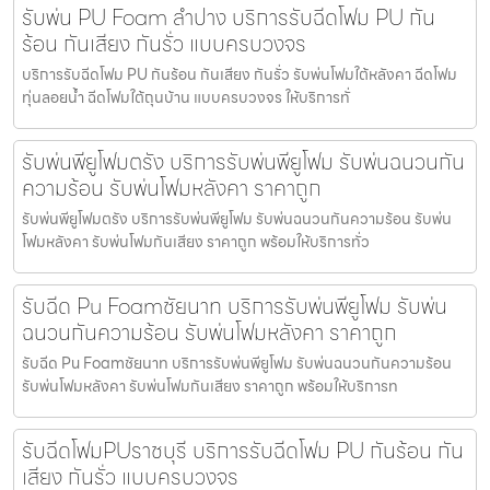
รับพ่น PU Foam ลำปาง บริการรับฉีดโฟม PU กัน
ร้อน กันเสียง กันรั่ว แบบครบวงจร
บริการรับฉีดโฟม PU กันร้อน กันเสียง กันรั่ว รับพ่นโฟมใต้หลังคา ฉีดโฟม
ทุ่นลอยน้ำ ฉีดโฟมใต้ถุนบ้าน แบบครบวงจร ให้บริการทั่
รับพ่นพียูโฟมตรัง บริการรับพ่นพียูโฟม รับพ่นฉนวนกัน
ความร้อน รับพ่นโฟมหลังคา ราคาถูก
รับพ่นพียูโฟมตรัง บริการรับพ่นพียูโฟม รับพ่นฉนวนกันความร้อน รับพ่น
โฟมหลังคา รับพ่นโฟมกันเสียง ราคาถูก พร้อมให้บริการทั่ว
รับฉีด Pu Foamชัยนาท บริการรับพ่นพียูโฟม รับพ่น
ฉนวนกันความร้อน รับพ่นโฟมหลังคา ราคาถูก
รับฉีด Pu Foamชัยนาท บริการรับพ่นพียูโฟม รับพ่นฉนวนกันความร้อน
รับพ่นโฟมหลังคา รับพ่นโฟมกันเสียง ราคาถูก พร้อมให้บริการท
รับฉีดโฟมPUราชบุรี บริการรับฉีดโฟม PU กันร้อน กัน
เสียง กันรั่ว แบบครบวงจร