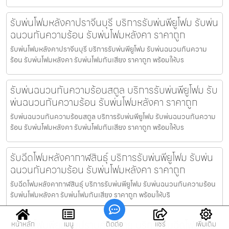
รับพ่นโฟมหลังคาปราจีนบุรี บริการรับพ่นพียูโฟม รับพ่น
ฉนวนกันความร้อน รับพ่นโฟมหลังคา ราคาถูก
รับพ่นโฟมหลังคาปราจีนบุรี บริการรับพ่นพียูโฟม รับพ่นฉนวนกันความ
ร้อน รับพ่นโฟมหลังคา รับพ่นโฟมกันเสียง ราคาถูก พร้อมให้บร
รับพ่นฉนวนกันความร้อนสตูล บริการรับพ่นพียูโฟม รับ
พ่นฉนวนกันความร้อน รับพ่นโฟมหลังคา ราคาถูก
รับพ่นฉนวนกันความร้อนสตูล บริการรับพ่นพียูโฟม รับพ่นฉนวนกันความ
ร้อน รับพ่นโฟมหลังคา รับพ่นโฟมกันเสียง ราคาถูก พร้อมให้บร
รับฉีดโฟมหลังคากาฬสินธุ์ บริการรับพ่นพียูโฟม รับพ่น
ฉนวนกันความร้อน รับพ่นโฟมหลังคา ราคาถูก
รับฉีดโฟมหลังคากาฬสินธุ์ บริการรับพ่นพียูโฟม รับพ่นฉนวนกันความร้อน
รับพ่นโฟมหลังคา รับพ่นโฟมกันเสียง ราคาถูก พร้อมให้บริ
รับพ่นโฟมพียูป้อมปราบศัตรูพ่าย บริการรับฉีดโฟม PU
หน้าหลัก
เมนู
ติดต่อ
แชร์
เพิ่มเติม