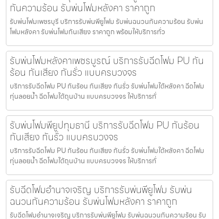
กันความร้อน รับพ่นโฟมหลังคา ราคาถูก
รับพ่นโฟมเพชรบุรี บริการรับพ่นพียูโฟม รับพ่นฉนวนกันความร้อน รับพ่น
โฟมหลังคา รับพ่นโฟมกันเสียง ราคาถูก พร้อมให้บริการทั่ว
รับพ่นโฟมหลังคาเพชรบูรณ์ บริการรับฉีดโฟม PU กัน
ร้อน กันเสียง กันรั่ว แบบครบวงจร
บริการรับฉีดโฟม PU กันร้อน กันเสียง กันรั่ว รับพ่นโฟมใต้หลังคา ฉีดโฟม
ทุ่นลอยน้ำ ฉีดโฟมใต้ถุนบ้าน แบบครบวงจร ให้บริการทั่
รับพ่นโฟมพียูปทุมธานี บริการรับฉีดโฟม PU กันร้อน
กันเสียง กันรั่ว แบบครบวงจร
บริการรับฉีดโฟม PU กันร้อน กันเสียง กันรั่ว รับพ่นโฟมใต้หลังคา ฉีดโฟม
ทุ่นลอยน้ำ ฉีดโฟมใต้ถุนบ้าน แบบครบวงจร ให้บริการทั่
รับฉีดโฟมอำนาจเจริญ บริการรับพ่นพียูโฟม รับพ่น
ฉนวนกันความร้อน รับพ่นโฟมหลังคา ราคาถูก
รับฉีดโฟมอำนาจเจริญ บริการรับพ่นพียูโฟม รับพ่นฉนวนกันความร้อน รับ