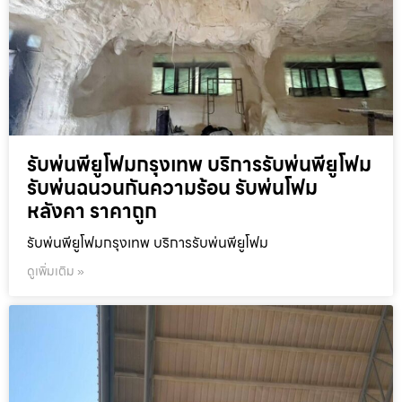
รับพ่นพียูโฟมกรุงเทพ บริการรับพ่นพียูโฟม
รับพ่นฉนวนกันความร้อน รับพ่นโฟม
หลังคา ราคาถูก
รับพ่นพียูโฟมกรุงเทพ บริการรับพ่นพียูโฟม
ดูเพิ่มเติม »