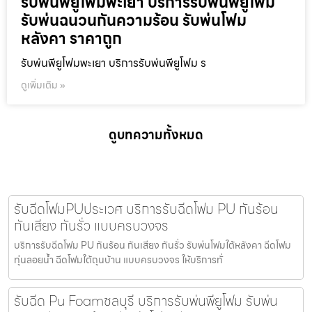
รับพ่นพียูโฟมพะเยา บริการรับพ่นพียูโฟม
รับพ่นฉนวนกันความร้อน รับพ่นโฟม
หลังคา ราคาถูก
รับพ่นพียูโฟมพะเยา บริการรับพ่นพียูโฟม ร
ดูเพิ่มเติม »
ดูบทความทั้งหมด
รับฉีดโฟมPUประเวศ บริการรับฉีดโฟม PU กันร้อน
กันเสียง กันรั่ว แบบครบวงจร
บริการรับฉีดโฟม PU กันร้อน กันเสียง กันรั่ว รับพ่นโฟมใต้หลังคา ฉีดโฟม
ทุ่นลอยน้ำ ฉีดโฟมใต้ถุนบ้าน แบบครบวงจร ให้บริการทั่
รับฉีด Pu Foamชลบุรี บริการรับพ่นพียูโฟม รับพ่น