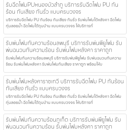
รับฉีดโฟมPUหนองบัวลำภู บริการรับฉีดโฟม PU กัน
ร้อน กันเสียง กันรั่ว แบบครบวงจร
บริการรับฉีดโฟม PU กันร้อน กันเสียง กันรั่ว รับพ่นโฟมใต้หลังคา ฉีดโฟม
ทุ่นลอยน้ำ ฉีดโฟมใต้ถุนบ้าน แบบครบวงจร ให้บริการทั่
รับพ่นโฟมกันความร้อนลพบุรี บริการรับพ่นพียูโฟม รับ
พ่นฉนวนกันความร้อน รับพ่นโฟมหลังคา ราคาถูก
รับพ่นโฟมกันความร้อนลพบุรี บริการรับพ่นพียูโฟม รับพ่นฉนวนกันความ
ร้อน รับพ่นโฟมหลังคา รับพ่นโฟมกันเสียง ราคาถูก พร้อมให้บ
รับพ่นโฟมหลังคาราชเทวี บริการรับฉีดโฟม PU กันร้อน
กันเสียง กันรั่ว แบบครบวงจร
บริการรับฉีดโฟม PU กันร้อน กันเสียง กันรั่ว รับพ่นโฟมใต้หลังคา ฉีดโฟม
ทุ่นลอยน้ำ ฉีดโฟมใต้ถุนบ้าน แบบครบวงจร ให้บริการทั่
รับพ่นโฟมกันความร้อนภูเก็ต บริการรับพ่นพียูโฟม รับ
พ่นฉนวนกันความร้อน รับพ่นโฟมหลังคา ราคาถูก