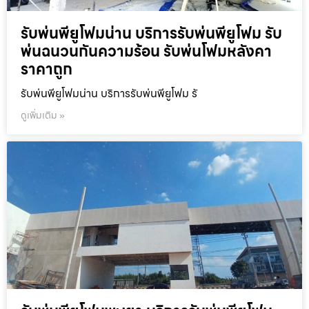
รับพ่นพียูโฟมน่าน บริการรับพ่นพียูโฟม รับ
พ่นฉนวนกันความร้อน รับพ่นโฟมหลังคา
ราคาถูก
รับพ่นพียูโฟมน่าน บริการรับพ่นพียูโฟม รั
ดูเพิ่มเติม »