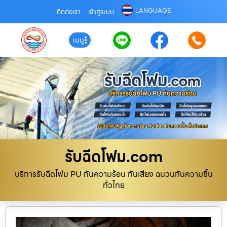
LANGUAGE
ติดต่อเรา
เข้าสู่ระบบ
เมนู
รับฉีดโฟม.com
บริการรับฉีดโฟม PU กันความร้อน กันเสียง ฉนวนกันความชื้น
ทั่วไทย