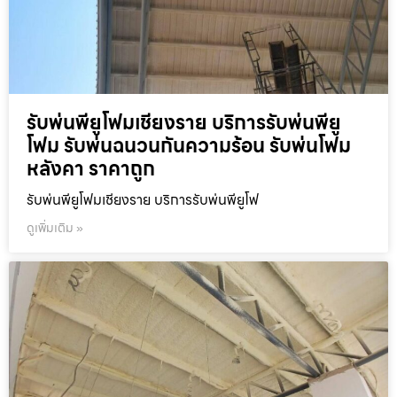
รับพ่นพียูโฟมเชียงราย บริการรับพ่นพียู
โฟม รับพ่นฉนวนกันความร้อน รับพ่นโฟม
หลังคา ราคาถูก
รับพ่นพียูโฟมเชียงราย บริการรับพ่นพียูโฟ
ดูเพิ่มเติม »