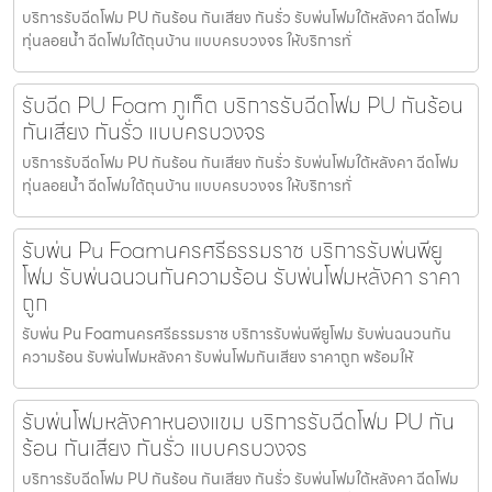
บริการรับฉีดโฟม PU กันร้อน กันเสียง กันรั่ว รับพ่นโฟมใต้หลังคา ฉีดโฟม
ทุ่นลอยน้ำ ฉีดโฟมใต้ถุนบ้าน แบบครบวงจร ให้บริการทั่
รับฉีด PU Foam ภูเก็ต บริการรับฉีดโฟม PU กันร้อน
กันเสียง กันรั่ว แบบครบวงจร
บริการรับฉีดโฟม PU กันร้อน กันเสียง กันรั่ว รับพ่นโฟมใต้หลังคา ฉีดโฟม
ทุ่นลอยน้ำ ฉีดโฟมใต้ถุนบ้าน แบบครบวงจร ให้บริการทั่
รับพ่น Pu Foamนครศรีธรรมราช บริการรับพ่นพียู
โฟม รับพ่นฉนวนกันความร้อน รับพ่นโฟมหลังคา ราคา
ถูก
รับพ่น Pu Foamนครศรีธรรมราช บริการรับพ่นพียูโฟม รับพ่นฉนวนกัน
ความร้อน รับพ่นโฟมหลังคา รับพ่นโฟมกันเสียง ราคาถูก พร้อมให้
รับพ่นโฟมหลังคาหนองแขม บริการรับฉีดโฟม PU กัน
ร้อน กันเสียง กันรั่ว แบบครบวงจร
บริการรับฉีดโฟม PU กันร้อน กันเสียง กันรั่ว รับพ่นโฟมใต้หลังคา ฉีดโฟม