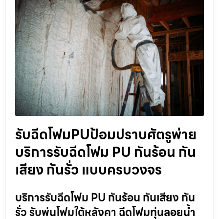
รับฉีดโฟมPUป้อมปราบศัตรูพ่าย
บริการรับฉีดโฟม PU กันร้อน กัน
เสียง กันรั่ว แบบครบวงจร
บริการรับฉีดโฟม PU กันร้อน กันเสียง กัน
รั่ว รับพ่นโฟมใต้หลังคา ฉีดโฟมทุ่นลอยน้ำ