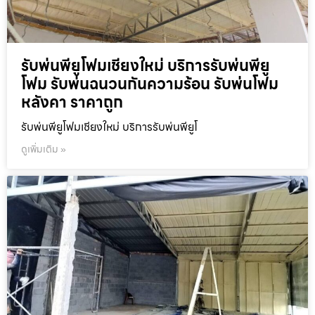
รับพ่นพียูโฟมเชียงใหม่ บริการรับพ่นพียู
โฟม รับพ่นฉนวนกันความร้อน รับพ่นโฟม
หลังคา ราคาถูก
รับพ่นพียูโฟมเชียงใหม่ บริการรับพ่นพียูโ
ดูเพิ่มเติม »