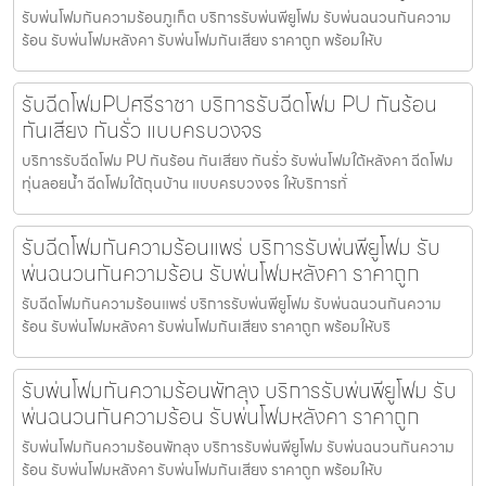
รับพ่นโฟมกันความร้อนภูเก็ต บริการรับพ่นพียูโฟม รับพ่นฉนวนกันความ
ร้อน รับพ่นโฟมหลังคา รับพ่นโฟมกันเสียง ราคาถูก พร้อมให้บ
รับฉีดโฟมPUศรีราชา บริการรับฉีดโฟม PU กันร้อน
กันเสียง กันรั่ว แบบครบวงจร
บริการรับฉีดโฟม PU กันร้อน กันเสียง กันรั่ว รับพ่นโฟมใต้หลังคา ฉีดโฟม
ทุ่นลอยน้ำ ฉีดโฟมใต้ถุนบ้าน แบบครบวงจร ให้บริการทั่
รับฉีดโฟมกันความร้อนแพร่ บริการรับพ่นพียูโฟม รับ
พ่นฉนวนกันความร้อน รับพ่นโฟมหลังคา ราคาถูก
รับฉีดโฟมกันความร้อนแพร่ บริการรับพ่นพียูโฟม รับพ่นฉนวนกันความ
ร้อน รับพ่นโฟมหลังคา รับพ่นโฟมกันเสียง ราคาถูก พร้อมให้บริ
รับพ่นโฟมกันความร้อนพัทลุง บริการรับพ่นพียูโฟม รับ
พ่นฉนวนกันความร้อน รับพ่นโฟมหลังคา ราคาถูก
รับพ่นโฟมกันความร้อนพัทลุง บริการรับพ่นพียูโฟม รับพ่นฉนวนกันความ
ร้อน รับพ่นโฟมหลังคา รับพ่นโฟมกันเสียง ราคาถูก พร้อมให้บ