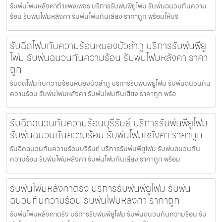
รับพ่นโฟมหลังคากำแพงเพชร บริการรับพ่นพียูโฟม รับพ่นฉนวนกันความ
ร้อน รับพ่นโฟมหลังคา รับพ่นโฟมกันเสียง ราคาถูก พร้อมให้บริ
รับฉีดโฟมกันความร้อนหนองบัวลำภู บริการรับพ่นพียู
โฟม รับพ่นฉนวนกันความร้อน รับพ่นโฟมหลังคา ราคา
ถูก
รับฉีดโฟมกันความร้อนหนองบัวลำภู บริการรับพ่นพียูโฟม รับพ่นฉนวนกัน
ความร้อน รับพ่นโฟมหลังคา รับพ่นโฟมกันเสียง ราคาถูก พร้อ
รับฉีดฉนวนกันความร้อนบุรีรัมย์ บริการรับพ่นพียูโฟม
รับพ่นฉนวนกันความร้อน รับพ่นโฟมหลังคา ราคาถูก
รับฉีดฉนวนกันความร้อนบุรีรัมย์ บริการรับพ่นพียูโฟม รับพ่นฉนวนกัน
ความร้อน รับพ่นโฟมหลังคา รับพ่นโฟมกันเสียง ราคาถูก พร้อม
รับพ่นโฟมหลังคาตรัง บริการรับพ่นพียูโฟม รับพ่น
ฉนวนกันความร้อน รับพ่นโฟมหลังคา ราคาถูก
รับพ่นโฟมหลังคาตรัง บริการรับพ่นพียูโฟม รับพ่นฉนวนกันความร้อน รับ