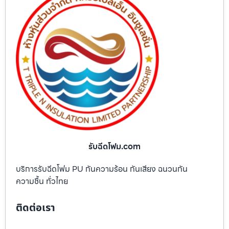
รับฉีดโฟม.com
บริการรับฉีดโฟม PU กันความร้อน กันเสียง ฉนวนกัน
ความชื้น ทั่วไทย
ติดต่อเรา