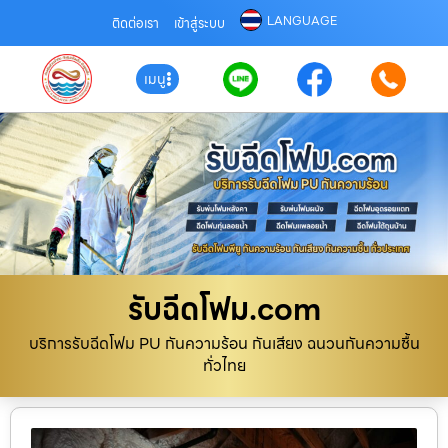
LANGUAGE
ติดต่อเรา
เข้าสู่ระบบ
เมนู
รับฉีดโฟม.com
บริการรับฉีดโฟม PU กันความร้อน กันเสียง ฉนวนกันความชื้น
ทั่วไทย