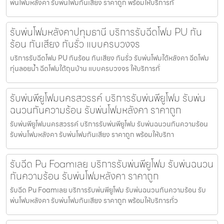
พ่นโฟมหลังคา รับพ่นโฟมกันเสียง ราคาถูก พร้อมให้บริการทั
รับพ่นโฟมหลังคาปทุมธานี บริการรับฉีดโฟม PU กัน
ร้อน กันเสียง กันรั่ว แบบครบวงจร
บริการรับฉีดโฟม PU กันร้อน กันเสียง กันรั่ว รับพ่นโฟมใต้หลังคา ฉีดโฟม
ทุ่นลอยน้ำ ฉีดโฟมใต้ถุนบ้าน แบบครบวงจร ให้บริการทั่
รับพ่นพียูโฟมนครสวรรค์ บริการรับพ่นพียูโฟม รับพ่น
ฉนวนกันความร้อน รับพ่นโฟมหลังคา ราคาถูก
รับพ่นพียูโฟมนครสวรรค์ บริการรับพ่นพียูโฟม รับพ่นฉนวนกันความร้อน
รับพ่นโฟมหลังคา รับพ่นโฟมกันเสียง ราคาถูก พร้อมให้บริกา
รับฉีด Pu Foamเลย บริการรับพ่นพียูโฟม รับพ่นฉนวน
กันความร้อน รับพ่นโฟมหลังคา ราคาถูก
รับฉีด Pu Foamเลย บริการรับพ่นพียูโฟม รับพ่นฉนวนกันความร้อน รับ
พ่นโฟมหลังคา รับพ่นโฟมกันเสียง ราคาถูก พร้อมให้บริการทั่ว