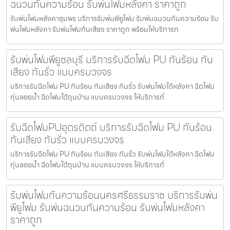
ฉนวนกันความร้อน รับพ่นโฟมหลังคา ราคาถูก
รับพ่นโฟมหลังคาชุมพร บริการรับพ่นพียูโฟม รับพ่นฉนวนกันความร้อน รับ
พ่นโฟมหลังคา รับพ่นโฟมกันเสียง ราคาถูก พร้อมให้บริการท
รับพ่นโฟมพียูชลบุรี บริการรับฉีดโฟม PU กันร้อน กัน
เสียง กันรั่ว แบบครบวงจร
บริการรับฉีดโฟม PU กันร้อน กันเสียง กันรั่ว รับพ่นโฟมใต้หลังคา ฉีดโฟม
ทุ่นลอยน้ำ ฉีดโฟมใต้ถุนบ้าน แบบครบวงจร ให้บริการทั่
รับฉีดโฟมPUอุตรดิตถ์ บริการรับฉีดโฟม PU กันร้อน
กันเสียง กันรั่ว แบบครบวงจร
บริการรับฉีดโฟม PU กันร้อน กันเสียง กันรั่ว รับพ่นโฟมใต้หลังคา ฉีดโฟม
ทุ่นลอยน้ำ ฉีดโฟมใต้ถุนบ้าน แบบครบวงจร ให้บริการทั่
รับพ่นโฟมกันความร้อนนครศรีธรรมราช บริการรับพ่น
พียูโฟม รับพ่นฉนวนกันความร้อน รับพ่นโฟมหลังคา
ราคาถูก