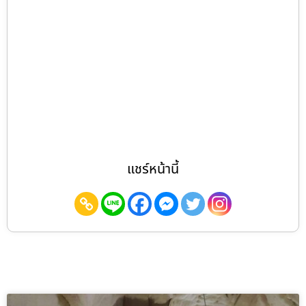
แชร์หน้านี้