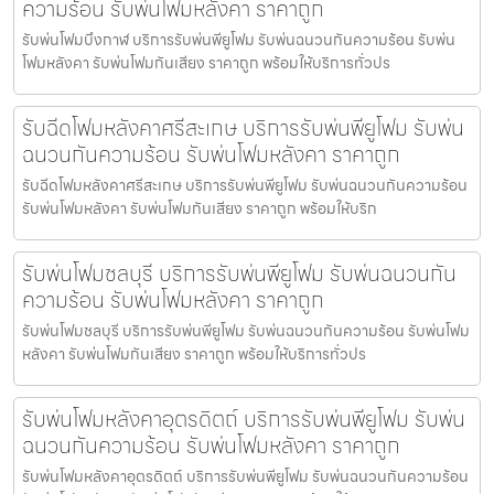
ความร้อน รับพ่นโฟมหลังคา ราคาถูก
รับพ่นโฟมบึงกาฬ บริการรับพ่นพียูโฟม รับพ่นฉนวนกันความร้อน รับพ่น
โฟมหลังคา รับพ่นโฟมกันเสียง ราคาถูก พร้อมให้บริการทั่วปร
รับฉีดโฟมหลังคาศรีสะเกษ บริการรับพ่นพียูโฟม รับพ่น
ฉนวนกันความร้อน รับพ่นโฟมหลังคา ราคาถูก
รับฉีดโฟมหลังคาศรีสะเกษ บริการรับพ่นพียูโฟม รับพ่นฉนวนกันความร้อน
รับพ่นโฟมหลังคา รับพ่นโฟมกันเสียง ราคาถูก พร้อมให้บริก
รับพ่นโฟมชลบุรี บริการรับพ่นพียูโฟม รับพ่นฉนวนกัน
ความร้อน รับพ่นโฟมหลังคา ราคาถูก
รับพ่นโฟมชลบุรี บริการรับพ่นพียูโฟม รับพ่นฉนวนกันความร้อน รับพ่นโฟม
หลังคา รับพ่นโฟมกันเสียง ราคาถูก พร้อมให้บริการทั่วปร
รับพ่นโฟมหลังคาอุตรดิตถ์ บริการรับพ่นพียูโฟม รับพ่น
ฉนวนกันความร้อน รับพ่นโฟมหลังคา ราคาถูก
รับพ่นโฟมหลังคาอุตรดิตถ์ บริการรับพ่นพียูโฟม รับพ่นฉนวนกันความร้อน