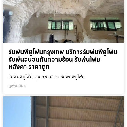
รับพ่นพียูโฟมกรุงเทพ บริการรับพ่นพียูโฟม
รับพ่นฉนวนกันความร้อน รับพ่นโฟม
หลังคา ราคาถูก
รับพ่นพียูโฟมกรุงเทพ บริการรับพ่นพียูโฟม
ดูเพิ่มเติม »