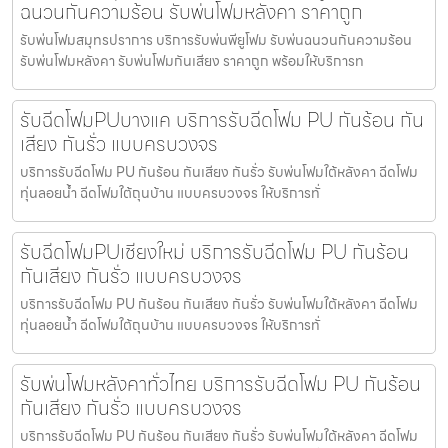
ฉนวนกันความร้อน รับพ่นโฟมหลังคา ราคาถูก
รับพ่นโฟมสมุทรปราการ บริการรับพ่นพียูโฟม รับพ่นฉนวนกันความร้อน
รับพ่นโฟมหลังคา รับพ่นโฟมกันเสียง ราคาถูก พร้อมให้บริการท
รับฉีดโฟมPUบางแค บริการรับฉีดโฟม PU กันร้อน กัน
เสียง กันรั่ว แบบครบวงจร
บริการรับฉีดโฟม PU กันร้อน กันเสียง กันรั่ว รับพ่นโฟมใต้หลังคา ฉีดโฟม
ทุ่นลอยน้ำ ฉีดโฟมใต้ถุนบ้าน แบบครบวงจร ให้บริการทั่
รับฉีดโฟมPUเชียงใหม่ บริการรับฉีดโฟม PU กันร้อน
กันเสียง กันรั่ว แบบครบวงจร
บริการรับฉีดโฟม PU กันร้อน กันเสียง กันรั่ว รับพ่นโฟมใต้หลังคา ฉีดโฟม
ทุ่นลอยน้ำ ฉีดโฟมใต้ถุนบ้าน แบบครบวงจร ให้บริการทั่
รับพ่นโฟมหลังคาทั่วไทย บริการรับฉีดโฟม PU กันร้อน
กันเสียง กันรั่ว แบบครบวงจร
บริการรับฉีดโฟม PU กันร้อน กันเสียง กันรั่ว รับพ่นโฟมใต้หลังคา ฉีดโฟม