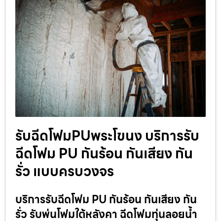
รับฉีดโฟมPUพระโขนง บริการรับ
ฉีดโฟม PU กันร้อน กันเสียง กัน
รั่ว แบบครบวงจร
บริการรับฉีดโฟม PU กันร้อน กันเสียง กัน
รั่ว รับพ่นโฟมใต้หลังคา ฉีดโฟมทุ่นลอยน้ำ