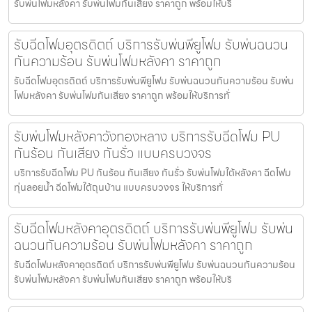
รับพ่นโฟมหลังคา รับพ่นโฟมกันเสียง ราคาถูก พร้อมให้บริ
รับฉีดโฟมอุตรดิตถ์ บริการรับพ่นพียูโฟม รับพ่นฉนวน
กันความร้อน รับพ่นโฟมหลังคา ราคาถูก
รับฉีดโฟมอุตรดิตถ์ บริการรับพ่นพียูโฟม รับพ่นฉนวนกันความร้อน รับพ่น
โฟมหลังคา รับพ่นโฟมกันเสียง ราคาถูก พร้อมให้บริการทั่
รับพ่นโฟมหลังคาวังทองหลาง บริการรับฉีดโฟม PU
กันร้อน กันเสียง กันรั่ว แบบครบวงจร
บริการรับฉีดโฟม PU กันร้อน กันเสียง กันรั่ว รับพ่นโฟมใต้หลังคา ฉีดโฟม
ทุ่นลอยน้ำ ฉีดโฟมใต้ถุนบ้าน แบบครบวงจร ให้บริการทั่
รับฉีดโฟมหลังคาอุตรดิตถ์ บริการรับพ่นพียูโฟม รับพ่น
ฉนวนกันความร้อน รับพ่นโฟมหลังคา ราคาถูก
รับฉีดโฟมหลังคาอุตรดิตถ์ บริการรับพ่นพียูโฟม รับพ่นฉนวนกันความร้อน
รับพ่นโฟมหลังคา รับพ่นโฟมกันเสียง ราคาถูก พร้อมให้บริ