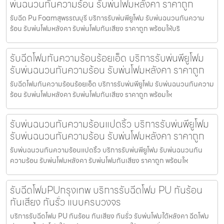
พ่นฉนวนกันความร้อน รับพ่นโฟมหลังคา ราคาถูก
รับฉีด Pu Foamสุพรรณบุรี บริการรับพ่นพียูโฟม รับพ่นฉนวนกันความ
ร้อน รับพ่นโฟมหลังคา รับพ่นโฟมกันเสียง ราคาถูก พร้อมให้บริ
รับฉีดโฟมกันความร้อนร้อยเอ็ด บริการรับพ่นพียูโฟม
รับพ่นฉนวนกันความร้อน รับพ่นโฟมหลังคา ราคาถูก
รับฉีดโฟมกันความร้อนร้อยเอ็ด บริการรับพ่นพียูโฟม รับพ่นฉนวนกันความ
ร้อน รับพ่นโฟมหลังคา รับพ่นโฟมกันเสียง ราคาถูก พร้อมให
รับพ่นฉนวนกันความร้อนแปดริ้ว บริการรับพ่นพียูโฟม
รับพ่นฉนวนกันความร้อน รับพ่นโฟมหลังคา ราคาถูก
รับพ่นฉนวนกันความร้อนแปดริ้ว บริการรับพ่นพียูโฟม รับพ่นฉนวนกัน
ความร้อน รับพ่นโฟมหลังคา รับพ่นโฟมกันเสียง ราคาถูก พร้อมให
รับฉีดโฟมPUกรุงเทพ บริการรับฉีดโฟม PU กันร้อน
กันเสียง กันรั่ว แบบครบวงจร
บริการรับฉีดโฟม PU กันร้อน กันเสียง กันรั่ว รับพ่นโฟมใต้หลังคา ฉีดโฟม