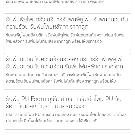
ร้อน รับพ่นโฟมหลังคา รับพ่นโฟมกันเสียง ราคาถูก พร้อมให
รับพ่นพียูโฟมตรัง บริการรับพ่นพียูโฟม รับพ่นฉนวนกัน
ความร้อน รับพ่นโฟมหลังคา ราคาถูก
รับพ่นพียูโฟมตรัง บริการรับพ่นพียูโฟม รับพ่นฉนวนกันความร้อน รับพ่น
โฟมหลังคา รับพ่นโฟมกันเสียง ราคาถูก พร้อมให้บริการทั่ว
รับพ่นฉนวนกันความร้อนระยอง บริการรับพ่นพียูโฟม
รับพ่นฉนวนกันความร้อน รับพ่นโฟมหลังคา ราคาถูก
รับพ่นฉนวนกันความร้อนระยอง บริการรับพ่นพียูโฟม รับพ่นฉนวนกัน
ความร้อน รับพ่นโฟมหลังคา รับพ่นโฟมกันเสียง ราคาถูก พร้อมให้บ
รับพ่น PU Foam บุรีรัมย์ บริการรับฉีดโฟม PU กัน
ร้อน กันเสียง กันรั่ว แบบครบวงจร
บริการรับฉีดโฟม PU กันร้อน กันเสียง กันรั่ว รับพ่นโฟมใต้หลังคา ฉีดโฟม
ทุ่นลอยน้ำ ฉีดโฟมใต้ถุนบ้าน แบบครบวงจร ให้บริการทั่