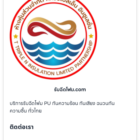
รับฉีดโฟม.com
บริการรับฉีดโฟม PU กันความร้อน กันเสียง ฉนวนกัน
ความชื้น ทั่วไทย
ติดต่อเรา