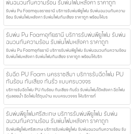
พ่นฉนวนกันความร้อน รับพ่นโฟมหลังคา ราคาถูก
รับพ่น Pu Foamอุบลราชธานี บริการรับพ่นพียูโฟม รับพ่นฉนวนกันความ
ร้อน รับพ่นโฟมหลังคา รับพ่นโฟมกันเสียง ราคาถูก พร้อมให้บร
รับพ่น Pu Foamอุทัยธานี บริการรับพ่นพียูโฟม รับพ่น
ฉนวนกันความร้อน รับพ่นโฟมหลังคา ราคาถูก
รับพ่น Pu Foamอุทัยธานี บริการรับพ่นพียูโฟม รับพ่นฉนวนกันความร้อน
รับพ่นโฟมหลังคา รับพ่นโฟมกันเสียง ราคาถูก พร้อมให้บริก
รับฉีด PU Foam นครราชสีมา บริการรับฉีดโฟม PU
กันร้อน กันเสียง กันรั่ว แบบครบวงจร
บริการรับฉีดโฟม PU กันร้อน กันเสียง กันรั่ว รับพ่นโฟมใต้หลังคา ฉีดโฟม
ทุ่นลอยน้ำ ฉีดโฟมใต้ถุนบ้าน แบบครบวงจร ให้บริการทั่
รับพ่นพียูโฟมศรีสะเกษ บริการรับพ่นพียูโฟม รับพ่น
ฉนวนกันความร้อน รับพ่นโฟมหลังคา ราคาถูก
รับพ่นพียูโฟมศรีสะเกษ บริการรับพ่นพียูโฟม รับพ่นฉนวนกันความร้อน รับ