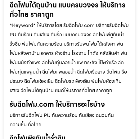
ฉีดโฟมใต้ถุนบ้าน แบบครบวงจร ให้บริการ
ทั่วไทย ราคาถูก
*Keyword* ให้บริการโดย รับฉีดโฟม.com บริการรับฉีดโฟม
PU กันร้อน กันเสียง กันรั่ว แบบครบวงจร ฉีดโฟมพียูกันน้ำ
รั่วซึม พ่นโฟมกันความร้อน บริการรับพ่นโฟมใต้หลังคา พ่น
โฟมหลังคาบ้าน อาคาร ห้างร้าน โรงงาน โกดัง คลังสินค้า พ่น
โฟมผนังกำแพง ฉีดโฟมทุ่นลอยน้ำ แพ กระชัง โป็ะท่าเรือ ฉีด
โฟมทุ่นแพสูบน้ำ ฉีดโฟมแพลอยน้ำ ฉีดโฟมเรือยาง ฉีดโฟมเรือ
ประมง ฉีดโฟมห้องเย็น ฉีดโฟมรถห้องเย็น พ่นโฟมห้องเก็บ
เสียง ฉีดโฟมใต้ถุนบ้าน ยินดีให้บริการทั่วไทย ราคาถูก
รับฉีดโฟม.com ให้บริการอะไรบ้าง
บริการรับฉีดโฟม PU กันความร้อน กันเสียง ฉนวนกัน
ความชื้น ทั่วไทย
ฉีดโฟมพียูกันน้ำรั่วซึม