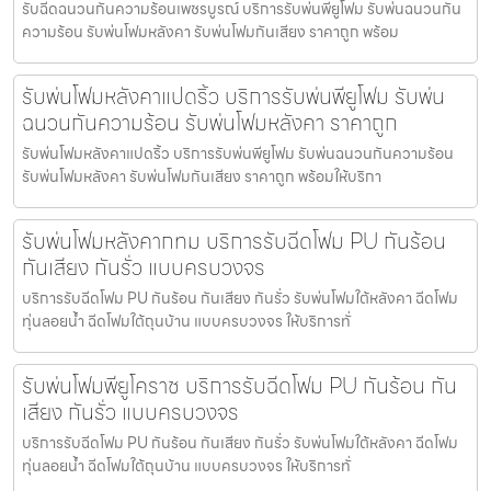
รับฉีดฉนวนกันความร้อนเพชรบูรณ์ บริการรับพ่นพียูโฟม รับพ่นฉนวนกัน
ความร้อน รับพ่นโฟมหลังคา รับพ่นโฟมกันเสียง ราคาถูก พร้อม
รับพ่นโฟมหลังคาแปดริ้ว บริการรับพ่นพียูโฟม รับพ่น
ฉนวนกันความร้อน รับพ่นโฟมหลังคา ราคาถูก
รับพ่นโฟมหลังคาแปดริ้ว บริการรับพ่นพียูโฟม รับพ่นฉนวนกันความร้อน
รับพ่นโฟมหลังคา รับพ่นโฟมกันเสียง ราคาถูก พร้อมให้บริกา
รับพ่นโฟมหลังคากทม บริการรับฉีดโฟม PU กันร้อน
กันเสียง กันรั่ว แบบครบวงจร
บริการรับฉีดโฟม PU กันร้อน กันเสียง กันรั่ว รับพ่นโฟมใต้หลังคา ฉีดโฟม
ทุ่นลอยน้ำ ฉีดโฟมใต้ถุนบ้าน แบบครบวงจร ให้บริการทั่
รับพ่นโฟมพียูโคราช บริการรับฉีดโฟม PU กันร้อน กัน
เสียง กันรั่ว แบบครบวงจร
บริการรับฉีดโฟม PU กันร้อน กันเสียง กันรั่ว รับพ่นโฟมใต้หลังคา ฉีดโฟม
ทุ่นลอยน้ำ ฉีดโฟมใต้ถุนบ้าน แบบครบวงจร ให้บริการทั่