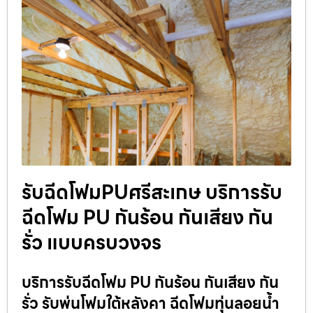
รับฉีดโฟมPUศรีสะเกษ บริการรับ
ฉีดโฟม PU กันร้อน กันเสียง กัน
รั่ว แบบครบวงจร
บริการรับฉีดโฟม PU กันร้อน กันเสียง กัน
รั่ว รับพ่นโฟมใต้หลังคา ฉีดโฟมทุ่นลอยน้ำ