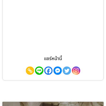
แชร์หน้านี้