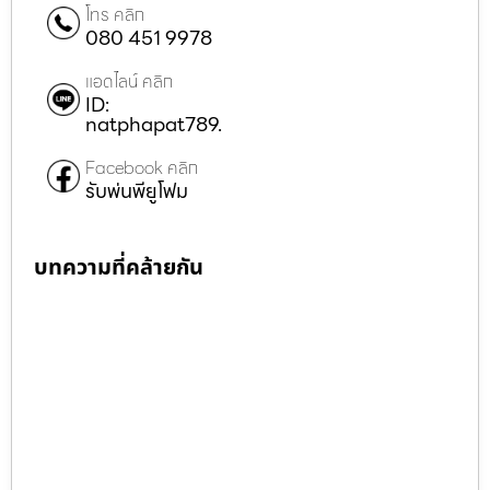
โทร คลิก
080 451 9978
แอดไลน์ คลิก
ID:
natphapat789.
Facebook คลิก
รับพ่นพียูโฟม
บทความที่คล้ายกัน