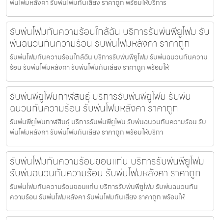
พ่นโฟมหลังคา รับพ่นโฟมกันเสียง ราคาถูก พร้อมให้บริการ
รับพ่นโฟมกันความร้อนใกล้ฉัน บริการรับพ่นพียูโฟม รับ
พ่นฉนวนกันความร้อน รับพ่นโฟมหลังคา ราคาถูก
รับพ่นโฟมกันความร้อนใกล้ฉัน บริการรับพ่นพียูโฟม รับพ่นฉนวนกันความ
ร้อน รับพ่นโฟมหลังคา รับพ่นโฟมกันเสียง ราคาถูก พร้อมให้
รับพ่นพียูโฟมกาฬสินธุ์ บริการรับพ่นพียูโฟม รับพ่น
ฉนวนกันความร้อน รับพ่นโฟมหลังคา ราคาถูก
รับพ่นพียูโฟมกาฬสินธุ์ บริการรับพ่นพียูโฟม รับพ่นฉนวนกันความร้อน รับ
พ่นโฟมหลังคา รับพ่นโฟมกันเสียง ราคาถูก พร้อมให้บริกา
รับพ่นโฟมกันความร้อนขอนแก่น บริการรับพ่นพียูโฟม
รับพ่นฉนวนกันความร้อน รับพ่นโฟมหลังคา ราคาถูก
รับพ่นโฟมกันความร้อนขอนแก่น บริการรับพ่นพียูโฟม รับพ่นฉนวนกัน
ความร้อน รับพ่นโฟมหลังคา รับพ่นโฟมกันเสียง ราคาถูก พร้อมให้