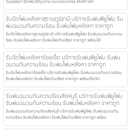
ทุ่นลอยน้ำ ฉีดโฟมใต้ถุนบ้าน แบบครบวงจร ให้บริการทั่
รับฉีดโฟมหลังคาสุราษฎร์ธานี บริการรับพ่นพียูโฟม รับ
พ่นฉนวนกันความร้อน รับพ่นโฟมหลังคา ราคาถูก
รับฉีดโฟมหลังคาสุราษฎร์ธานี บริการรับพ่นพียูโฟม รับพ่นฉนวนกันความ
ร้อน รับพ่นโฟมหลังคา รับพ่นโฟมกันเสียง ราคาถูก พร้อมให้
รับฉีดโฟมหลังคาร้อยเอ็ด บริการรับพ่นพียูโฟม รับพ่น
ฉนวนกันความร้อน รับพ่นโฟมหลังคา ราคาถูก
รับฉีดโฟมหลังคาร้อยเอ็ด บริการรับพ่นพียูโฟม รับพ่นฉนวนกันความร้อน
รับพ่นโฟมหลังคา รับพ่นโฟมกันเสียง ราคาถูก พร้อมให้บริก
รับพ่นฉนวนกันความร้อนสิงห์บุรี บริการรับพ่นพียูโฟม
รับพ่นฉนวนกันความร้อน รับพ่นโฟมหลังคา ราคาถูก
รับพ่นฉนวนกันความร้อนสิงห์บุรี บริการรับพ่นพียูโฟม รับพ่นฉนวนกัน
ความร้อน รับพ่นโฟมหลังคา รับพ่นโฟมกันเสียง ราคาถูก พร้อม