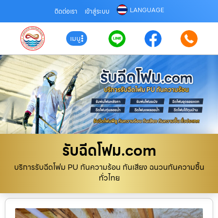
LANGUAGE
ติดต่อเรา
เข้าสู่ระบบ
เมนู
รับฉีดโฟม.com
บริการรับฉีดโฟม PU กันความร้อน กันเสียง ฉนวนกันความชื้น
ทั่วไทย