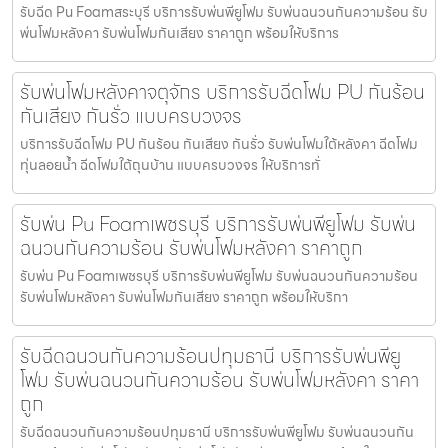
รับฉีด Pu Foamสระบุรี บริการรับพ่นพียูโฟม รับพ่นฉนวนกันความร้อน รับ
พ่นโฟมหลังคา รับพ่นโฟมกันเสียง ราคาถูก พร้อมให้บริการ
รับพ่นโฟมหลังคาจตุจักร บริการรับฉีดโฟม PU กันร้อน
กันเสียง กันรั่ว แบบครบวงจร
บริการรับฉีดโฟม PU กันร้อน กันเสียง กันรั่ว รับพ่นโฟมใต้หลังคา ฉีดโฟม
ทุ่นลอยน้ำ ฉีดโฟมใต้ถุนบ้าน แบบครบวงจร ให้บริการทั่
รับพ่น Pu Foamเพชรบุรี บริการรับพ่นพียูโฟม รับพ่น
ฉนวนกันความร้อน รับพ่นโฟมหลังคา ราคาถูก
รับพ่น Pu Foamเพชรบุรี บริการรับพ่นพียูโฟม รับพ่นฉนวนกันความร้อน
รับพ่นโฟมหลังคา รับพ่นโฟมกันเสียง ราคาถูก พร้อมให้บริกา
รับฉีดฉนวนกันความร้อนปทุมธานี บริการรับพ่นพียู
โฟม รับพ่นฉนวนกันความร้อน รับพ่นโฟมหลังคา ราคา
ถูก
รับฉีดฉนวนกันความร้อนปทุมธานี บริการรับพ่นพียูโฟม รับพ่นฉนวนกัน