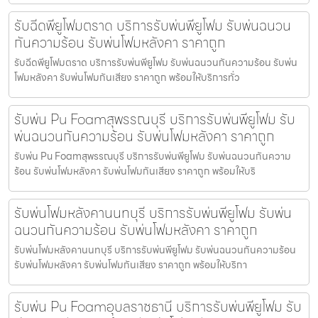
รับฉีดพียูโฟมตราด บริการรับพ่นพียูโฟม รับพ่นฉนวน
กันความร้อน รับพ่นโฟมหลังคา ราคาถูก
รับฉีดพียูโฟมตราด บริการรับพ่นพียูโฟม รับพ่นฉนวนกันความร้อน รับพ่น
โฟมหลังคา รับพ่นโฟมกันเสียง ราคาถูก พร้อมให้บริการทั่ว
รับพ่น Pu Foamสุพรรณบุรี บริการรับพ่นพียูโฟม รับ
พ่นฉนวนกันความร้อน รับพ่นโฟมหลังคา ราคาถูก
รับพ่น Pu Foamสุพรรณบุรี บริการรับพ่นพียูโฟม รับพ่นฉนวนกันความ
ร้อน รับพ่นโฟมหลังคา รับพ่นโฟมกันเสียง ราคาถูก พร้อมให้บริ
รับพ่นโฟมหลังคานนทบุรี บริการรับพ่นพียูโฟม รับพ่น
ฉนวนกันความร้อน รับพ่นโฟมหลังคา ราคาถูก
รับพ่นโฟมหลังคานนทบุรี บริการรับพ่นพียูโฟม รับพ่นฉนวนกันความร้อน
รับพ่นโฟมหลังคา รับพ่นโฟมกันเสียง ราคาถูก พร้อมให้บริกา
รับพ่น Pu Foamอุบลราชธานี บริการรับพ่นพียูโฟม รับ