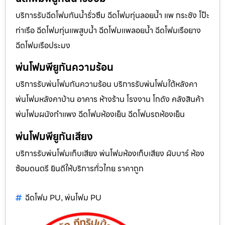
บริการรับฉีดโฟมกันน้ำรั่วซึม ฉีดโฟมทุ่นลอยน้ำ แพ กระชัง โป็ะ
ท่าเรือ ฉีดโฟมทุ่นแพสูบน้ำ ฉีดโฟมแพลอยน้ำ ฉีดโฟมเรือยาง
ฉีดโฟมเรือประมง
พ่นโฟมพียูกันความร้อน
บริการรับพ่นโฟมกันความร้อน บริการรับพ่นโฟมใต้หลังคา
พ่นโฟมหลังคาบ้าน อาคาร ห้างร้าน โรงงาน โกดัง คลังสินค้า
พ่นโฟมผนังกำแพง ฉีดโฟมห้องเย็น ฉีดโฟมรถห้องเย็น
พ่นโฟมพียูกันเสียง
บริการรับพ่นโฟมเก็บเสียง พ่นโฟมห้องเก็บเสียง ผับบาร์ ห้อง
ซ้อมดนตรี ยินดีให้บริการทั่วไทย ราคาถูก
ฉีดโฟม PU
พ่นโฟม PU
,