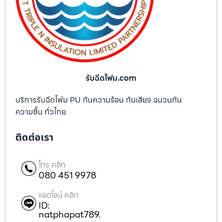
รับฉีดโฟม.com
บริการรับฉีดโฟม PU กันความร้อน กันเสียง ฉนวนกัน
ความชื้น ทั่วไทย
ติดต่อเรา
โทร คลิก
080 451 9978
แอดไลน์ คลิก
ID:
natphapat789.