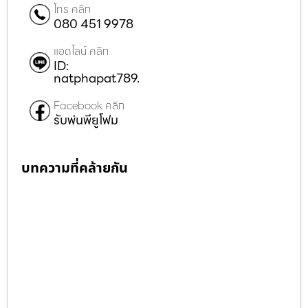
โทร คลิก
080 451 9978
แอดไลน์ คลิก
ID:
natphapat789.
Facebook คลิก
รับพ่นพียูโฟม
บทความที่คล้ายกัน