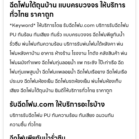
ฉีดโฟมใต้ถุนบ้าน แบบครบวงจร ให้บริการ
ทั่วไทย ราคาถูก
*Keyword* ให้บริการโดย รับฉีดโฟม.com บริการรับฉีดโฟม
PU กันร้อน กันเสียง กันรั่ว แบบครบวงจร ฉีดโฟมพียูกันน้ำ
รั่วซึม พ่นโฟมกันความร้อน บริการรับพ่นโฟมใต้หลังคา พ่น
โฟมหลังคาบ้าน อาคาร ห้างร้าน โรงงาน โกดัง คลังสินค้า พ่น
โฟมผนังกำแพง ฉีดโฟมทุ่นลอยน้ำ แพ กระชัง โป็ะท่าเรือ ฉีด
โฟมทุ่นแพสูบน้ำ ฉีดโฟมแพลอยน้ำ ฉีดโฟมเรือยาง ฉีดโฟมเรือ
ประมง ฉีดโฟมห้องเย็น ฉีดโฟมรถห้องเย็น พ่นโฟมห้องเก็บ
เสียง ฉีดโฟมใต้ถุนบ้าน ยินดีให้บริการทั่วไทย ราคาถูก
รับฉีดโฟม.com ให้บริการอะไรบ้าง
บริการรับฉีดโฟม PU กันความร้อน กันเสียง ฉนวนกัน
ความชื้น ทั่วไทย
ฉีดโฟมพียูกันน้ำรั่วซึม