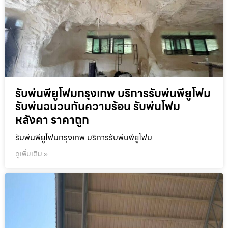
รับพ่นพียูโฟมกรุงเทพ บริการรับพ่นพียูโฟม
รับพ่นฉนวนกันความร้อน รับพ่นโฟม
หลังคา ราคาถูก
รับพ่นพียูโฟมกรุงเทพ บริการรับพ่นพียูโฟม
ดูเพิ่มเติม »