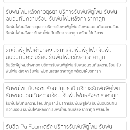
รับพ่นโฟมหลังคาอยุธยา บริการรับพ่นพียูโฟม รับพ่น
ฉนวนกันความร้อน รับพ่นโฟมหลังคา ราคาถูก
รับพ่นโฟมหลังคาอยุธยา บริการรับพ่นพียูโฟม รับพ่นฉนวนกันความร้อน
รับพ่นโฟมหลังคา รับพ่นโฟมกันเสียง ราคาถูก พร้อมให้บริการ
รับฉีดพียูโฟมอ่างทอง บริการรับพ่นพียูโฟม รับพ่น
ฉนวนกันความร้อน รับพ่นโฟมหลังคา ราคาถูก
รับฉีดพียูโฟมอ่างทอง บริการรับพ่นพียูโฟม รับพ่นฉนวนกันความร้อน รับ
พ่นโฟมหลังคา รับพ่นโฟมกันเสียง ราคาถูก พร้อมให้บริการท
รับพ่นโฟมกันความร้อนปทุมธานี บริการรับพ่นพียูโฟม
รับพ่นฉนวนกันความร้อน รับพ่นโฟมหลังคา ราคาถูก
รับพ่นโฟมกันความร้อนปทุมธานี บริการรับพ่นพียูโฟม รับพ่นฉนวนกัน
ความร้อน รับพ่นโฟมหลังคา รับพ่นโฟมกันเสียง ราคาถูก พร้อมให
รับฉีด Pu Foamตรัง บริการรับพ่นพียูโฟม รับพ่น