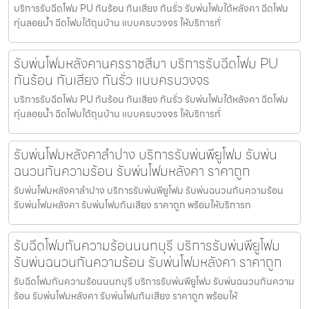
บริการรับฉีดโฟม PU กันร้อน กันเสียง กันรั่ว รับพ่นโฟมใต้หลังคา ฉีดโฟม
ทุ่นลอยน้ำ ฉีดโฟมใต้ถุนบ้าน แบบครบวงจร ให้บริการทั่
รับพ่นโฟมหลังคานครราชสีมา บริการรับฉีดโฟม PU
กันร้อน กันเสียง กันรั่ว แบบครบวงจร
บริการรับฉีดโฟม PU กันร้อน กันเสียง กันรั่ว รับพ่นโฟมใต้หลังคา ฉีดโฟม
ทุ่นลอยน้ำ ฉีดโฟมใต้ถุนบ้าน แบบครบวงจร ให้บริการทั่
รับพ่นโฟมหลังคาลำปาง บริการรับพ่นพียูโฟม รับพ่น
ฉนวนกันความร้อน รับพ่นโฟมหลังคา ราคาถูก
รับพ่นโฟมหลังคาลำปาง บริการรับพ่นพียูโฟม รับพ่นฉนวนกันความร้อน
รับพ่นโฟมหลังคา รับพ่นโฟมกันเสียง ราคาถูก พร้อมให้บริการท
รับฉีดโฟมกันความร้อนนนทบุรี บริการรับพ่นพียูโฟม
รับพ่นฉนวนกันความร้อน รับพ่นโฟมหลังคา ราคาถูก
รับฉีดโฟมกันความร้อนนนทบุรี บริการรับพ่นพียูโฟม รับพ่นฉนวนกันความ
ร้อน รับพ่นโฟมหลังคา รับพ่นโฟมกันเสียง ราคาถูก พร้อมให้