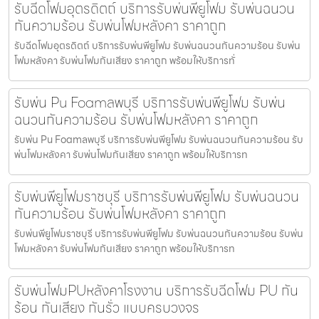
รับฉีดโฟมอุตรดิตถ์ บริการรับพ่นพียูโฟม รับพ่นฉนวน
กันความร้อน รับพ่นโฟมหลังคา ราคาถูก
รับฉีดโฟมอุตรดิตถ์ บริการรับพ่นพียูโฟม รับพ่นฉนวนกันความร้อน รับพ่น
โฟมหลังคา รับพ่นโฟมกันเสียง ราคาถูก พร้อมให้บริการทั่
รับพ่น Pu Foamลพบุรี บริการรับพ่นพียูโฟม รับพ่น
ฉนวนกันความร้อน รับพ่นโฟมหลังคา ราคาถูก
รับพ่น Pu Foamลพบุรี บริการรับพ่นพียูโฟม รับพ่นฉนวนกันความร้อน รับ
พ่นโฟมหลังคา รับพ่นโฟมกันเสียง ราคาถูก พร้อมให้บริการท
รับพ่นพียูโฟมราชบุรี บริการรับพ่นพียูโฟม รับพ่นฉนวน
กันความร้อน รับพ่นโฟมหลังคา ราคาถูก
รับพ่นพียูโฟมราชบุรี บริการรับพ่นพียูโฟม รับพ่นฉนวนกันความร้อน รับพ่น
โฟมหลังคา รับพ่นโฟมกันเสียง ราคาถูก พร้อมให้บริการท
รับพ่นโฟมPUหลังคาโรงงาน บริการรับฉีดโฟม PU กัน
ร้อน กันเสียง กันรั่ว แบบครบวงจร