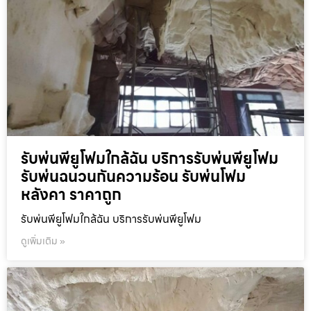
รับพ่นพียูโฟมใกล้ฉัน บริการรับพ่นพียูโฟม
รับพ่นฉนวนกันความร้อน รับพ่นโฟม
หลังคา ราคาถูก
รับพ่นพียูโฟมใกล้ฉัน บริการรับพ่นพียูโฟม
ดูเพิ่มเติม »