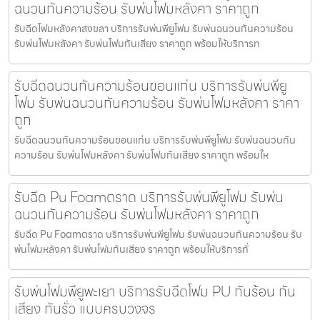
ฉนวนกันความร้อน รับพ่นโฟมหลังคา ราคาถูก
รับฉีดโฟมหลังคาสงขลา บริการรับพ่นพียูโฟม รับพ่นฉนวนกันความร้อน
รับพ่นโฟมหลังคา รับพ่นโฟมกันเสียง ราคาถูก พร้อมให้บริการท
รับฉีดฉนวนกันความร้อนขอนแก่น บริการรับพ่นพียู
โฟม รับพ่นฉนวนกันความร้อน รับพ่นโฟมหลังคา ราคา
ถูก
รับฉีดฉนวนกันความร้อนขอนแก่น บริการรับพ่นพียูโฟม รับพ่นฉนวนกัน
ความร้อน รับพ่นโฟมหลังคา รับพ่นโฟมกันเสียง ราคาถูก พร้อมให
รับฉีด Pu Foamตราด บริการรับพ่นพียูโฟม รับพ่น
ฉนวนกันความร้อน รับพ่นโฟมหลังคา ราคาถูก
รับฉีด Pu Foamตราด บริการรับพ่นพียูโฟม รับพ่นฉนวนกันความร้อน รับ
พ่นโฟมหลังคา รับพ่นโฟมกันเสียง ราคาถูก พร้อมให้บริการทั่
รับพ่นโฟมพียูพะเยา บริการรับฉีดโฟม PU กันร้อน กัน
เสียง กันรั่ว แบบครบวงจร