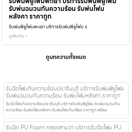
รับพ่นพียูโฟมพะเยา บริการรับพ่นพียูโฟม
รับพ่นฉนวนกันความร้อน รับพ่นโฟม
หลังคา ราคาถูก
รับพ่นพียูโฟมพะเยา บริการรับพ่นพียูโฟม ร
ดูเพิ่มเติม »
ดูบทความทั้งหมด
รับฉีดโฟมกันความร้อนปราจีนบุรี บริการรับพ่นพียูโฟม
รับพ่นฉนวนกันความร้อน รับพ่นโฟมหลังคา ราคาถูก
รับฉีดโฟมกันความร้อนปราจีนบุรี บริการรับพ่นพียูโฟม รับพ่นฉนวนกัน
ความร้อน รับพ่นโฟมหลังคา รับพ่นโฟมกันเสียง ราคาถูก พร้อม
รับฉีด PU Foam คลองสามวา บริการรับฉีดโฟม PU