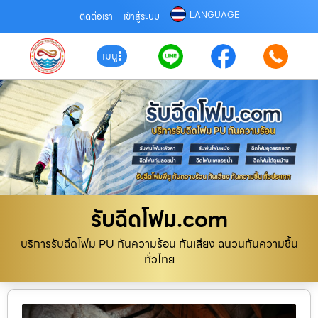
LANGUAGE
ติดต่อเรา
เข้าสู่ระบบ
เมนู
รับฉีดโฟม.com
บริการรับฉีดโฟม PU กันความร้อน กันเสียง ฉนวนกันความชื้น
ทั่วไทย