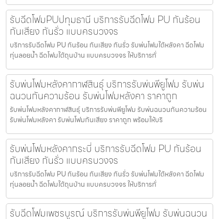
รับฉีดโฟมPUปทุมธานี บริการรับฉีดโฟม PU กันร้อน
กันเสียง กันรั่ว แบบครบวงจร
บริการรับฉีดโฟม PU กันร้อน กันเสียง กันรั่ว รับพ่นโฟมใต้หลังคา ฉีดโฟม
ทุ่นลอยน้ำ ฉีดโฟมใต้ถุนบ้าน แบบครบวงจร ให้บริการทั่
รับพ่นโฟมหลังคากาฬสินธุ์ บริการรับพ่นพียูโฟม รับพ่น
ฉนวนกันความร้อน รับพ่นโฟมหลังคา ราคาถูก
รับพ่นโฟมหลังคากาฬสินธุ์ บริการรับพ่นพียูโฟม รับพ่นฉนวนกันความร้อน
รับพ่นโฟมหลังคา รับพ่นโฟมกันเสียง ราคาถูก พร้อมให้บริ
รับพ่นโฟมหลังคากระบี่ บริการรับฉีดโฟม PU กันร้อน
กันเสียง กันรั่ว แบบครบวงจร
บริการรับฉีดโฟม PU กันร้อน กันเสียง กันรั่ว รับพ่นโฟมใต้หลังคา ฉีดโฟม
ทุ่นลอยน้ำ ฉีดโฟมใต้ถุนบ้าน แบบครบวงจร ให้บริการทั่
รับฉีดโฟมเพชรบูรณ์ บริการรับพ่นพียูโฟม รับพ่นฉนวน