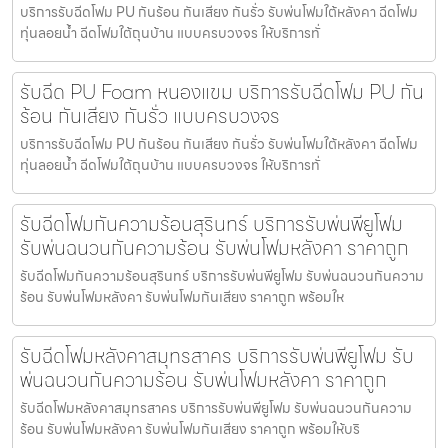
บริการรับฉีดโฟม PU กันร้อน กันเสียง กันรั่ว รับพ่นโฟมใต้หลังคา ฉีดโฟม
ทุ่นลอยน้ำ ฉีดโฟมใต้ถุนบ้าน แบบครบวงจร ให้บริการทั่
รับฉีด PU Foam หนองแขม บริการรับฉีดโฟม PU กัน
ร้อน กันเสียง กันรั่ว แบบครบวงจร
บริการรับฉีดโฟม PU กันร้อน กันเสียง กันรั่ว รับพ่นโฟมใต้หลังคา ฉีดโฟม
ทุ่นลอยน้ำ ฉีดโฟมใต้ถุนบ้าน แบบครบวงจร ให้บริการทั่
รับฉีดโฟมกันความร้อนสุรินทร์ บริการรับพ่นพียูโฟม
รับพ่นฉนวนกันความร้อน รับพ่นโฟมหลังคา ราคาถูก
รับฉีดโฟมกันความร้อนสุรินทร์ บริการรับพ่นพียูโฟม รับพ่นฉนวนกันความ
ร้อน รับพ่นโฟมหลังคา รับพ่นโฟมกันเสียง ราคาถูก พร้อมให
รับฉีดโฟมหลังคาสมุทรสาคร บริการรับพ่นพียูโฟม รับ
พ่นฉนวนกันความร้อน รับพ่นโฟมหลังคา ราคาถูก
รับฉีดโฟมหลังคาสมุทรสาคร บริการรับพ่นพียูโฟม รับพ่นฉนวนกันความ
ร้อน รับพ่นโฟมหลังคา รับพ่นโฟมกันเสียง ราคาถูก พร้อมให้บริ