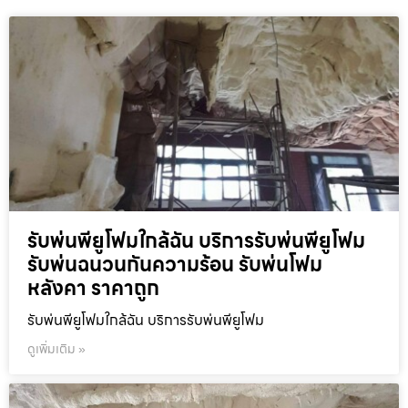
รับพ่นพียูโฟมใกล้ฉัน บริการรับพ่นพียูโฟม
รับพ่นฉนวนกันความร้อน รับพ่นโฟม
หลังคา ราคาถูก
รับพ่นพียูโฟมใกล้ฉัน บริการรับพ่นพียูโฟม
ดูเพิ่มเติม »