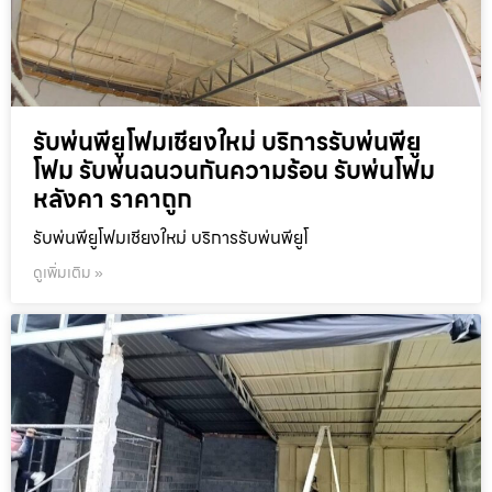
รับพ่นพียูโฟมเชียงใหม่ บริการรับพ่นพียู
โฟม รับพ่นฉนวนกันความร้อน รับพ่นโฟม
หลังคา ราคาถูก
รับพ่นพียูโฟมเชียงใหม่ บริการรับพ่นพียูโ
ดูเพิ่มเติม »