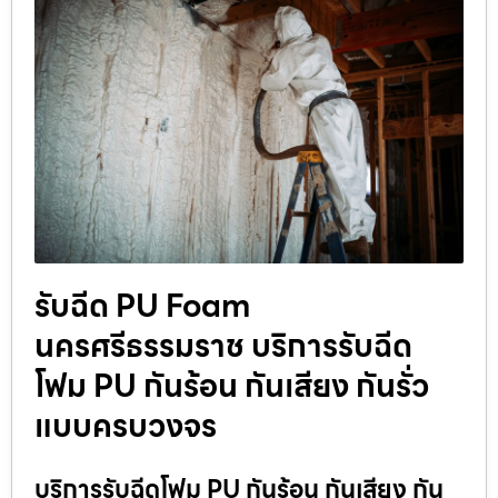
รับฉีด PU Foam
นครศรีธรรมราช บริการรับฉีด
โฟม PU กันร้อน กันเสียง กันรั่ว
แบบครบวงจร
บริการรับฉีดโฟม PU กันร้อน กันเสียง กัน