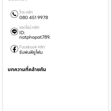
โทร คลิก
080 451 9978
แอดไลน์ คลิก
ID:
natphapat789.
Facebook คลิก
รับพ่นพียูโฟม
บทความที่คล้ายกัน