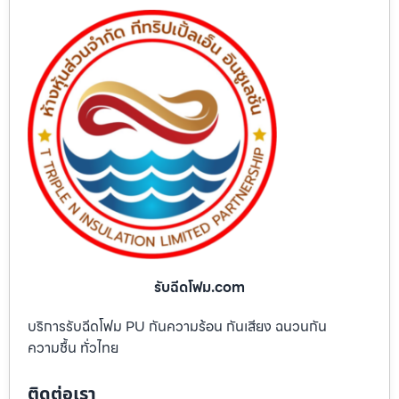
รับฉีดโฟม.com
บริการรับฉีดโฟม PU กันความร้อน กันเสียง ฉนวนกัน
ความชื้น ทั่วไทย
ติดต่อเรา