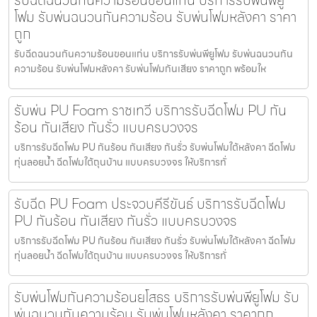
รับฉีดฉนวนกันความร้อนขอนแก่น บริการรับพ่นพียู
โฟม รับพ่นฉนวนกันความร้อน รับพ่นโฟมหลังคา ราคา
ถูก
รับฉีดฉนวนกันความร้อนขอนแก่น บริการรับพ่นพียูโฟม รับพ่นฉนวนกัน
ความร้อน รับพ่นโฟมหลังคา รับพ่นโฟมกันเสียง ราคาถูก พร้อมให
รับพ่น PU Foam ราชเทวี บริการรับฉีดโฟม PU กัน
ร้อน กันเสียง กันรั่ว แบบครบวงจร
บริการรับฉีดโฟม PU กันร้อน กันเสียง กันรั่ว รับพ่นโฟมใต้หลังคา ฉีดโฟม
ทุ่นลอยน้ำ ฉีดโฟมใต้ถุนบ้าน แบบครบวงจร ให้บริการทั่
รับฉีด PU Foam ประจวบคีรีขันธ์ บริการรับฉีดโฟม
PU กันร้อน กันเสียง กันรั่ว แบบครบวงจร
บริการรับฉีดโฟม PU กันร้อน กันเสียง กันรั่ว รับพ่นโฟมใต้หลังคา ฉีดโฟม
ทุ่นลอยน้ำ ฉีดโฟมใต้ถุนบ้าน แบบครบวงจร ให้บริการทั่
รับพ่นโฟมกันความร้อนยโสธร บริการรับพ่นพียูโฟม รับ
พ่นฉนวนกันความร้อน รับพ่นโฟมหลังคา ราคาถูก