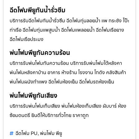
ฉีดโฟมพียูกันน้ำรั่วซึม
บริการรับฉีดโฟมกันน้ำรั่วซึม ฉีดโฟมทุ่นลอยน้ำ แพ กระชัง โป็ะ
ท่าเรือ ฉีดโฟมทุ่นแพสูบน้ำ ฉีดโฟมแพลอยน้ำ ฉีดโฟมเรือยาง
ฉีดโฟมเรือประมง
พ่นโฟมพียูกันความร้อน
บริการรับพ่นโฟมกันความร้อน บริการรับพ่นโฟมใต้หลังคา
พ่นโฟมหลังคาบ้าน อาคาร ห้างร้าน โรงงาน โกดัง คลังสินค้า
พ่นโฟมผนังกำแพง ฉีดโฟมห้องเย็น ฉีดโฟมรถห้องเย็น
พ่นโฟมพียูกันเสียง
บริการรับพ่นโฟมเก็บเสียง พ่นโฟมห้องเก็บเสียง ผับบาร์ ห้อง
ซ้อมดนตรี ยินดีให้บริการทั่วไทย ราคาถูก
ฉีดโฟม PU
พ่นโฟม พียู
,