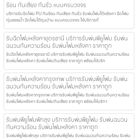
ร้อน กันเสียง กันรั่ว แบบครบวงจร
บริการรับฉีดโฟม PU กันร้อน กันเสียง กันรั่ว รับพ่นโฟมใต้หลังคา ฉีดโฟม
ทุ่นลอยน้ำ ฉีดโฟมใต้ถุนบ้าน แบบครบวงจร ให้บริการทั่
รับฉีดโฟมหลังคาอุดรธานี บริการรับพ่นพียูโฟม รับพ่น
ฉนวนกันความร้อน รับพ่นโฟมหลังคา ราคาถูก
รับฉีดโฟมหลังคาอุดรธานี บริการรับพ่นพียูโฟม รับพ่นฉนวนกันความร้อน
รับพ่นโฟมหลังคา รับพ่นโฟมกันเสียง ราคาถูก พร้อมให้บริก
รับพ่นโฟมหลังคากรุงเทพ บริการรับพ่นพียูโฟม รับพ่น
ฉนวนกันความร้อน รับพ่นโฟมหลังคา ราคาถูก
รับพ่นโฟมหลังคากรุงเทพ บริการรับพ่นพียูโฟม รับพ่นฉนวนกันความร้อน
รับพ่นโฟมหลังคา รับพ่นโฟมกันเสียง ราคาถูก พร้อมให้บริกา
รับพ่นพียูโฟมพัทลุง บริการรับพ่นพียูโฟม รับพ่นฉนวน
กันความร้อน รับพ่นโฟมหลังคา ราคาถูก
รับพ่นพียูโฟมพัทลุง บริการรับพ่นพียูโฟม รับพ่นฉนวนกันความร้อน รับพ่น