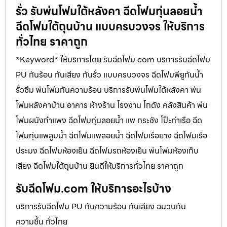
รั่ว รับพ่นโฟมใต้หลังคา ฉีดโฟมทุ่นลอยน้ำ
ฉีดโฟมใต้ถุนบ้าน แบบครบวงจร ให้บริการ
ทั่วไทย ราคาถูก
*Keyword* ให้บริการโดย รับฉีดโฟม.com บริการรับฉีดโฟม
PU กันร้อน กันเสียง กันรั่ว แบบครบวงจร ฉีดโฟมพียูกันน้ำ
รั่วซึม พ่นโฟมกันความร้อน บริการรับพ่นโฟมใต้หลังคา พ่น
โฟมหลังคาบ้าน อาคาร ห้างร้าน โรงงาน โกดัง คลังสินค้า พ่น
โฟมผนังกำแพง ฉีดโฟมทุ่นลอยน้ำ แพ กระชัง โป็ะท่าเรือ ฉีด
โฟมทุ่นแพสูบน้ำ ฉีดโฟมแพลอยน้ำ ฉีดโฟมเรือยาง ฉีดโฟมเรือ
ประมง ฉีดโฟมห้องเย็น ฉีดโฟมรถห้องเย็น พ่นโฟมห้องเก็บ
เสียง ฉีดโฟมใต้ถุนบ้าน ยินดีให้บริการทั่วไทย ราคาถูก
รับฉีดโฟม.com ให้บริการอะไรบ้าง
บริการรับฉีดโฟม PU กันความร้อน กันเสียง ฉนวนกัน
ความชื้น ทั่วไทย