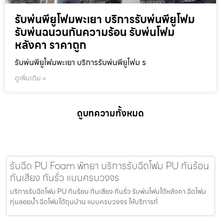
รับพ่นพียูโฟมพะเยา บริการรับพ่นพียูโฟม
รับพ่นฉนวนกันความร้อน รับพ่นโฟม
หลังคา ราคาถูก
รับพ่นพียูโฟมพะเยา บริการรับพ่นพียูโฟม ร
ดูเพิ่มเติม »
ดูบทความทั้งหมด
รับฉีด PU Foam พัทยา บริการรับฉีดโฟม PU กันร้อน
กันเสียง กันรั่ว แบบครบวงจร
บริการรับฉีดโฟม PU กันร้อน กันเสียง กันรั่ว รับพ่นโฟมใต้หลังคา ฉีดโฟม
ทุ่นลอยน้ำ ฉีดโฟมใต้ถุนบ้าน แบบครบวงจร ให้บริการทั่