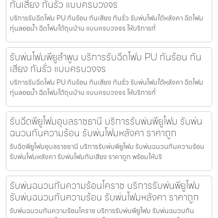
กันเสียง กันรั่ว แบบครบวงจร
บริการรับฉีดโฟม PU กันร้อน กันเสียง กันรั่ว รับพ่นโฟมใต้หลังคา ฉีดโฟม
ทุ่นลอยน้ำ ฉีดโฟมใต้ถุนบ้าน แบบครบวงจร ให้บริการทั่
รับพ่นโฟมพียูลำพูน บริการรับฉีดโฟม PU กันร้อน กัน
เสียง กันรั่ว แบบครบวงจร
บริการรับฉีดโฟม PU กันร้อน กันเสียง กันรั่ว รับพ่นโฟมใต้หลังคา ฉีดโฟม
ทุ่นลอยน้ำ ฉีดโฟมใต้ถุนบ้าน แบบครบวงจร ให้บริการทั่
รับฉีดพียูโฟมอุบลราชธานี บริการรับพ่นพียูโฟม รับพ่น
ฉนวนกันความร้อน รับพ่นโฟมหลังคา ราคาถูก
รับฉีดพียูโฟมอุบลราชธานี บริการรับพ่นพียูโฟม รับพ่นฉนวนกันความร้อน
รับพ่นโฟมหลังคา รับพ่นโฟมกันเสียง ราคาถูก พร้อมให้บริ
รับพ่นฉนวนกันความร้อนโคราช บริการรับพ่นพียูโฟม
รับพ่นฉนวนกันความร้อน รับพ่นโฟมหลังคา ราคาถูก
รับพ่นฉนวนกันความร้อนโคราช บริการรับพ่นพียูโฟม รับพ่นฉนวนกัน