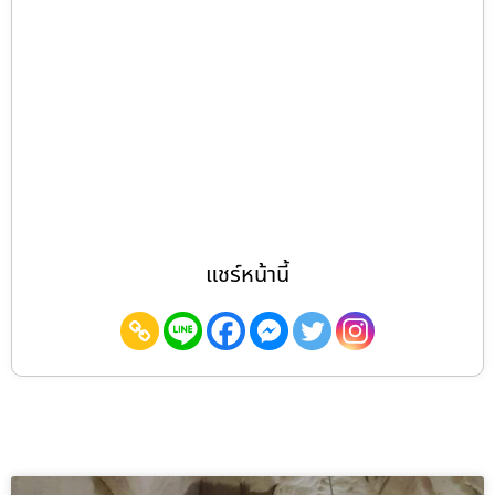
แชร์หน้านี้