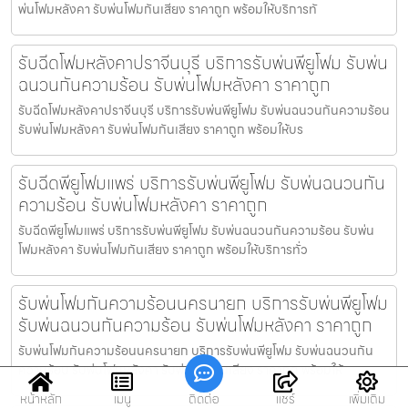
พ่นโฟมหลังคา รับพ่นโฟมกันเสียง ราคาถูก พร้อมให้บริการทั
รับฉีดโฟมหลังคาปราจีนบุรี บริการรับพ่นพียูโฟม รับพ่น
ฉนวนกันความร้อน รับพ่นโฟมหลังคา ราคาถูก
รับฉีดโฟมหลังคาปราจีนบุรี บริการรับพ่นพียูโฟม รับพ่นฉนวนกันความร้อน
รับพ่นโฟมหลังคา รับพ่นโฟมกันเสียง ราคาถูก พร้อมให้บร
รับฉีดพียูโฟมแพร่ บริการรับพ่นพียูโฟม รับพ่นฉนวนกัน
ความร้อน รับพ่นโฟมหลังคา ราคาถูก
รับฉีดพียูโฟมแพร่ บริการรับพ่นพียูโฟม รับพ่นฉนวนกันความร้อน รับพ่น
โฟมหลังคา รับพ่นโฟมกันเสียง ราคาถูก พร้อมให้บริการทั่ว
รับพ่นโฟมกันความร้อนนครนายก บริการรับพ่นพียูโฟม
รับพ่นฉนวนกันความร้อน รับพ่นโฟมหลังคา ราคาถูก
รับพ่นโฟมกันความร้อนนครนายก บริการรับพ่นพียูโฟม รับพ่นฉนวนกัน
ความร้อน รับพ่นโฟมหลังคา รับพ่นโฟมกันเสียง ราคาถูก พร้อมให้
หน้าหลัก
เมนู
ติดต่อ
แชร์
เพิ่มเติม