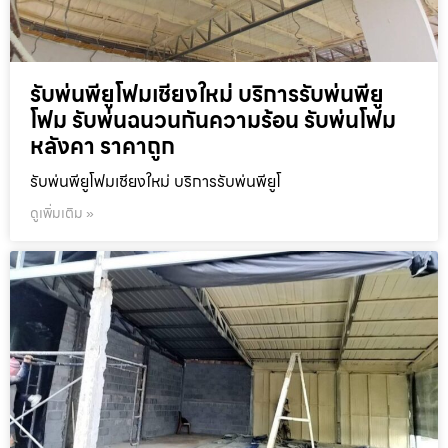
รับพ่นพียูโฟมเชียงใหม่ บริการรับพ่นพียู
โฟม รับพ่นฉนวนกันความร้อน รับพ่นโฟม
หลังคา ราคาถูก
รับพ่นพียูโฟมเชียงใหม่ บริการรับพ่นพียูโ
ดูเพิ่มเติม »