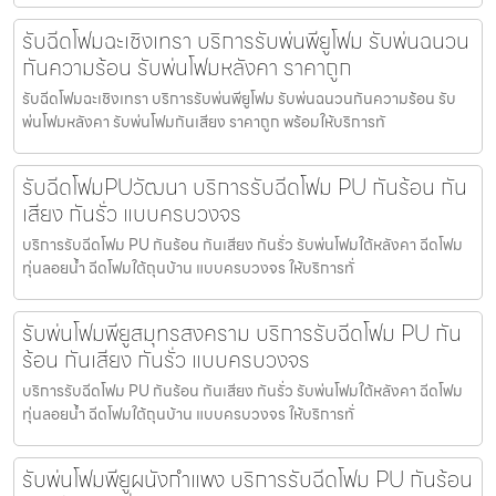
รับฉีดโฟมฉะเชิงเทรา บริการรับพ่นพียูโฟม รับพ่นฉนวน
กันความร้อน รับพ่นโฟมหลังคา ราคาถูก
รับฉีดโฟมฉะเชิงเทรา บริการรับพ่นพียูโฟม รับพ่นฉนวนกันความร้อน รับ
พ่นโฟมหลังคา รับพ่นโฟมกันเสียง ราคาถูก พร้อมให้บริการทั
รับฉีดโฟมPUวัฒนา บริการรับฉีดโฟม PU กันร้อน กัน
เสียง กันรั่ว แบบครบวงจร
บริการรับฉีดโฟม PU กันร้อน กันเสียง กันรั่ว รับพ่นโฟมใต้หลังคา ฉีดโฟม
ทุ่นลอยน้ำ ฉีดโฟมใต้ถุนบ้าน แบบครบวงจร ให้บริการทั่
รับพ่นโฟมพียูสมุทรสงคราม บริการรับฉีดโฟม PU กัน
ร้อน กันเสียง กันรั่ว แบบครบวงจร
บริการรับฉีดโฟม PU กันร้อน กันเสียง กันรั่ว รับพ่นโฟมใต้หลังคา ฉีดโฟม
ทุ่นลอยน้ำ ฉีดโฟมใต้ถุนบ้าน แบบครบวงจร ให้บริการทั่
รับพ่นโฟมพียูผนังกำแพง บริการรับฉีดโฟม PU กันร้อน