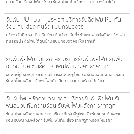
ความร้อน รับพ่นโฟมหลังคา รับพ่นโฟมกันเสียง ราคาถูก พร้อมให้บ
รับพ่น PU Foam ประเวศ บริการรับฉีดโฟม PU กัน
ร้อน กันเสียง กันรั่ว แบบครบวงจร
บริการรับฉีดโฟม PU กันร้อน กันเสียง กันรั่ว รับพ่นโฟมใต้หลังคา ฉีดโฟม
ทุ่นลอยน้ำ ฉีดโฟมใต้ถุนบ้าน แบบครบวงจร ให้บริการทั่
รับพ่นพียูโฟมสมุทรสาคร บริการรับพ่นพียูโฟม รับพ่น
ฉนวนกันความร้อน รับพ่นโฟมหลังคา ราคาถูก
รับพ่นพียูโฟมสมุทรสาคร บริการรับพ่นพียูโฟม รับพ่นฉนวนกันความร้อน
รับพ่นโฟมหลังคา รับพ่นโฟมกันเสียง ราคาถูก พร้อมให้บริกา
รับพ่นโฟมหลังคานครนายก บริการรับพ่นพียูโฟม รับ
พ่นฉนวนกันความร้อน รับพ่นโฟมหลังคา ราคาถูก
รับพ่นโฟมหลังคานครนายก บริการรับพ่นพียูโฟม รับพ่นฉนวนกันความ
ร้อน รับพ่นโฟมหลังคา รับพ่นโฟมกันเสียง ราคาถูก พร้อมให้บริกา