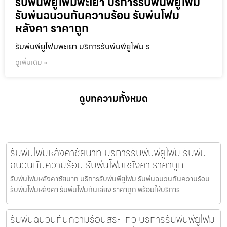
รับพ่นพียูโฟมพะเยา บริการรับพ่นพียูโฟม
รับพ่นฉนวนกันความร้อน รับพ่นโฟม
หลังคา ราคาถูก
รับพ่นพียูโฟมพะเยา บริการรับพ่นพียูโฟม ร
ดูเพิ่มเติม »
ดูบทความทั้งหมด
รับพ่นโฟมหลังคาชัยนาท บริการรับพ่นพียูโฟม รับพ่น
ฉนวนกันความร้อน รับพ่นโฟมหลังคา ราคาถูก
รับพ่นโฟมหลังคาชัยนาท บริการรับพ่นพียูโฟม รับพ่นฉนวนกันความร้อน
รับพ่นโฟมหลังคา รับพ่นโฟมกันเสียง ราคาถูก พร้อมให้บริการ
รับพ่นฉนวนกันความร้อนสระแก้ว บริการรับพ่นพียูโฟม