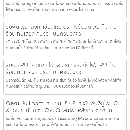
รับฉีดพียูโฟมอยุธยา บริการรับพ่นพียูโฟม รับพ่นฉนวนกันความร้อน รับพ่น
โฟมหลังคา รับพ่นโฟมกันเสียง ราคาถูก พร้อมให้บริการทั
รับพ่นโฟมหลังคาเชียงใหม่ บริการรับฉีดโฟม PU กัน
ร้อน กันเสียง กันรั่ว แบบครบวงจร
บริการรับฉีดโฟม PU กันร้อน กันเสียง กันรั่ว รับพ่นโฟมใต้หลังคา ฉีดโฟม
ทุ่นลอยน้ำ ฉีดโฟมใต้ถุนบ้าน แบบครบวงจร ให้บริการทั่
รับฉีด PU Foam สุโขทัย บริการรับฉีดโฟม PU กัน
ร้อน กันเสียง กันรั่ว แบบครบวงจร
บริการรับฉีดโฟม PU กันร้อน กันเสียง กันรั่ว รับพ่นโฟมใต้หลังคา ฉีดโฟม
ทุ่นลอยน้ำ ฉีดโฟมใต้ถุนบ้าน แบบครบวงจร ให้บริการทั่
รับพ่น Pu Foamกาญจนบุรี บริการรับพ่นพียูโฟม รับ
พ่นฉนวนกันความร้อน รับพ่นโฟมหลังคา ราคาถูก
รับพ่น Pu Foamกาญจนบุรี บริการรับพ่นพียูโฟม รับพ่นฉนวนกันความ
ร้อน รับพ่นโฟมหลังคา รับพ่นโฟมกันเสียง ราคาถูก พร้อมให้บริก