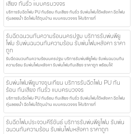
เสียง กันรั่ว แบบครบวงจร
บริการรับฉีดโฟม PU กันร้อน กันเสียง กันรั่ว รับพ่นโฟมใต้หลังคา ฉีดโฟม
ทุ่นลอยน้ำ ฉีดโฟมใต้ถุนบ้าน แบบครบวงจร ให้บริการทั่
รับฉีดฉนวนกันความร้อนนครปฐม บริการรับพ่นพียู
โฟม รับพ่นฉนวนกันความร้อน รับพ่นโฟมหลังคา ราคา
ถูก
รับฉีดฉนวนกันความร้อนนครปฐม บริการรับพ่นพียูโฟม รับพ่นฉนวนกัน
ความร้อน รับพ่นโฟมหลังคา รับพ่นโฟมกันเสียง ราคาถูก พร้อมให้
รับพ่นโฟมพียูบางขุนเทียน บริการรับฉีดโฟม PU กัน
ร้อน กันเสียง กันรั่ว แบบครบวงจร
บริการรับฉีดโฟม PU กันร้อน กันเสียง กันรั่ว รับพ่นโฟมใต้หลังคา ฉีดโฟม
ทุ่นลอยน้ำ ฉีดโฟมใต้ถุนบ้าน แบบครบวงจร ให้บริการทั่
รับฉีดโฟมประจวบคีรีขันธ์ บริการรับพ่นพียูโฟม รับพ่น
ฉนวนกันความร้อน รับพ่นโฟมหลังคา ราคาถูก