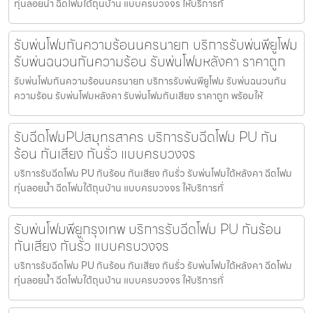
ทุ่นลอยน้ำ ฉีดโฟมใต้ถุนบ้าน แบบครบวงจร ให้บริการทั่
รับพ่นโฟมกันความร้อนนครนายก บริการรับพ่นพียูโฟม
รับพ่นฉนวนกันความร้อน รับพ่นโฟมหลังคา ราคาถูก
รับพ่นโฟมกันความร้อนนครนายก บริการรับพ่นพียูโฟม รับพ่นฉนวนกัน
ความร้อน รับพ่นโฟมหลังคา รับพ่นโฟมกันเสียง ราคาถูก พร้อมให้
รับฉีดโฟมPUสมุทรสาคร บริการรับฉีดโฟม PU กัน
ร้อน กันเสียง กันรั่ว แบบครบวงจร
บริการรับฉีดโฟม PU กันร้อน กันเสียง กันรั่ว รับพ่นโฟมใต้หลังคา ฉีดโฟม
ทุ่นลอยน้ำ ฉีดโฟมใต้ถุนบ้าน แบบครบวงจร ให้บริการทั่
รับพ่นโฟมพียูกรุงเทพ บริการรับฉีดโฟม PU กันร้อน
กันเสียง กันรั่ว แบบครบวงจร
บริการรับฉีดโฟม PU กันร้อน กันเสียง กันรั่ว รับพ่นโฟมใต้หลังคา ฉีดโฟม
ทุ่นลอยน้ำ ฉีดโฟมใต้ถุนบ้าน แบบครบวงจร ให้บริการทั่