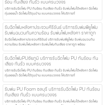
ร้อน กันเสียง กันรั่ว แบบครบวงจร
บริการรับฉีดโฟม PU กันร้อน กันเสียง กันรั่ว รับพ่นโฟมใต้หลังคา ฉีดโฟม
ทุ่นลอยน้ำ ฉีดโฟมใต้ถุนบ้าน แบบครบวงจร ให้บริการทั่
รับฉีดโฟมหลังคาประจวบคีรีขันธ์ บริการรับพ่นพียูโฟม
รับพ่นฉนวนกันความร้อน รับพ่นโฟมหลังคา ราคาถูก
รับฉีดโฟมหลังคาประจวบคีรีขันธ์ บริการรับพ่นพียูโฟม รับพ่นฉนวนกัน
ความร้อน รับพ่นโฟมหลังคา รับพ่นโฟมกันเสียง ราคาถูก พร้อม
รับฉีดโฟมPUชัยภูมิ บริการรับฉีดโฟม PU กันร้อน กัน
เสียง กันรั่ว แบบครบวงจร
บริการรับฉีดโฟม PU กันร้อน กันเสียง กันรั่ว รับพ่นโฟมใต้หลังคา ฉีดโฟม
ทุ่นลอยน้ำ ฉีดโฟมใต้ถุนบ้าน แบบครบวงจร ให้บริการทั่
รับพ่น PU Foam ชลบุรี บริการรับฉีดโฟม PU กันร้อน
กันเสียง กันรั่ว แบบครบวงจร
บริการรับฉีดโฟม PU กันร้อน กันเสียง กันรั่ว รับพ่นโฟมใต้หลังคา ฉีดโฟม