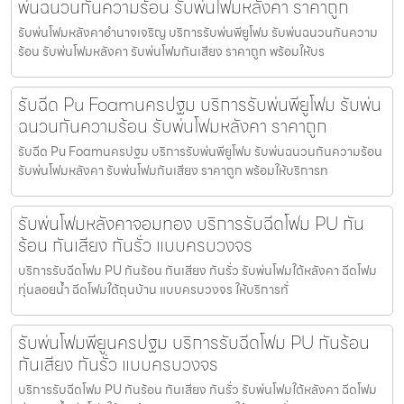
พ่นฉนวนกันความร้อน รับพ่นโฟมหลังคา ราคาถูก
รับพ่นโฟมหลังคาอำนาจเจริญ บริการรับพ่นพียูโฟม รับพ่นฉนวนกันความ
ร้อน รับพ่นโฟมหลังคา รับพ่นโฟมกันเสียง ราคาถูก พร้อมให้บร
รับฉีด Pu Foamนครปฐม บริการรับพ่นพียูโฟม รับพ่น
ฉนวนกันความร้อน รับพ่นโฟมหลังคา ราคาถูก
รับฉีด Pu Foamนครปฐม บริการรับพ่นพียูโฟม รับพ่นฉนวนกันความร้อน
รับพ่นโฟมหลังคา รับพ่นโฟมกันเสียง ราคาถูก พร้อมให้บริการท
รับพ่นโฟมหลังคาจอมทอง บริการรับฉีดโฟม PU กัน
ร้อน กันเสียง กันรั่ว แบบครบวงจร
บริการรับฉีดโฟม PU กันร้อน กันเสียง กันรั่ว รับพ่นโฟมใต้หลังคา ฉีดโฟม
ทุ่นลอยน้ำ ฉีดโฟมใต้ถุนบ้าน แบบครบวงจร ให้บริการทั่
รับพ่นโฟมพียูนครปฐม บริการรับฉีดโฟม PU กันร้อน
กันเสียง กันรั่ว แบบครบวงจร
บริการรับฉีดโฟม PU กันร้อน กันเสียง กันรั่ว รับพ่นโฟมใต้หลังคา ฉีดโฟม