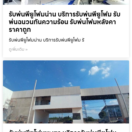
รับพ่นพียูโฟมน่าน บริการรับพ่นพียูโฟม รับ
พ่นฉนวนกันความร้อน รับพ่นโฟมหลังคา
ราคาถูก
รับพ่นพียูโฟมน่าน บริการรับพ่นพียูโฟม รั
ดูเพิ่มเติม »