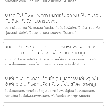
ทุ่นลอยน้ำ ฉีดโฟมใต้ถุนบ้าน แบบครบวงจร ให้บริการทั่
รับฉีด PU Foam พัทยา บริการรับฉีดโฟม PU กันร้อน
กันเสียง กันรั่ว แบบครบวงจร
บริการรับฉีดโฟม PU กันร้อน กันเสียง กันรั่ว รับพ่นโฟมใต้หลังคา ฉีดโฟม
ทุ่นลอยน้ำ ฉีดโฟมใต้ถุนบ้าน แบบครบวงจร ให้บริการทั่
รับฉีด Pu Foamแปดริ้ว บริการรับพ่นพียูโฟม รับพ่น
ฉนวนกันความร้อน รับพ่นโฟมหลังคา ราคาถูก
รับฉีด Pu Foamแปดริ้ว บริการรับพ่นพียูโฟม รับพ่นฉนวนกันความร้อน
รับพ่นโฟมหลังคา รับพ่นโฟมกันเสียง ราคาถูก พร้อมให้บริการ
รับพ่นฉนวนกันความร้อนชัยภูมิ บริการรับพ่นพียูโฟม
รับพ่นฉนวนกันความร้อน รับพ่นโฟมหลังคา ราคาถูก
รับพ่นฉนวนกันความร้อนชัยภูมิ บริการรับพ่นพียูโฟม รับพ่นฉนวนกัน
ความร้อน รับพ่นโฟมหลังคา รับพ่นโฟมกันเสียง ราคาถูก พร้อมให