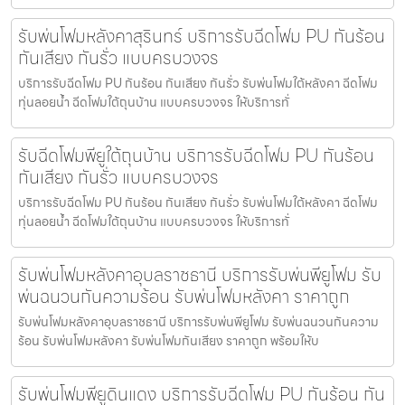
รับพ่นโฟมหลังคาสุรินทร์ บริการรับฉีดโฟม PU กันร้อน
กันเสียง กันรั่ว แบบครบวงจร
บริการรับฉีดโฟม PU กันร้อน กันเสียง กันรั่ว รับพ่นโฟมใต้หลังคา ฉีดโฟม
ทุ่นลอยน้ำ ฉีดโฟมใต้ถุนบ้าน แบบครบวงจร ให้บริการทั่
รับฉีดโฟมพียูใต้ถุนบ้าน บริการรับฉีดโฟม PU กันร้อน
กันเสียง กันรั่ว แบบครบวงจร
บริการรับฉีดโฟม PU กันร้อน กันเสียง กันรั่ว รับพ่นโฟมใต้หลังคา ฉีดโฟม
ทุ่นลอยน้ำ ฉีดโฟมใต้ถุนบ้าน แบบครบวงจร ให้บริการทั่
รับพ่นโฟมหลังคาอุบลราชธานี บริการรับพ่นพียูโฟม รับ
พ่นฉนวนกันความร้อน รับพ่นโฟมหลังคา ราคาถูก
รับพ่นโฟมหลังคาอุบลราชธานี บริการรับพ่นพียูโฟม รับพ่นฉนวนกันความ
ร้อน รับพ่นโฟมหลังคา รับพ่นโฟมกันเสียง ราคาถูก พร้อมให้บ
รับพ่นโฟมพียูดินแดง บริการรับฉีดโฟม PU กันร้อน กัน