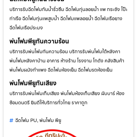
บริการรับฉีดโฟมกันน้ำรั่วซึม ฉีดโฟมทุ่นลอยน้ำ แพ กระชัง โป็ะ
ท่าเรือ ฉีดโฟมทุ่นแพสูบน้ำ ฉีดโฟมแพลอยน้ำ ฉีดโฟมเรือยาง
ฉีดโฟมเรือประมง
พ่นโฟมพียูกันความร้อน
บริการรับพ่นโฟมกันความร้อน บริการรับพ่นโฟมใต้หลังคา
พ่นโฟมหลังคาบ้าน อาคาร ห้างร้าน โรงงาน โกดัง คลังสินค้า
พ่นโฟมผนังกำแพง ฉีดโฟมห้องเย็น ฉีดโฟมรถห้องเย็น
พ่นโฟมพียูกันเสียง
บริการรับพ่นโฟมเก็บเสียง พ่นโฟมห้องเก็บเสียง ผับบาร์ ห้อง
ซ้อมดนตรี ยินดีให้บริการทั่วไทย ราคาถูก
ฉีดโฟม PU
พ่นโฟม พียู
,