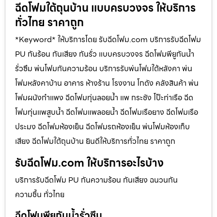
ฉีดโฟมใต้ถุนบ้าน แบบครบวงจร ให้บริการ
ทั่วไทย ราคาถูก
*Keyword* ให้บริการโดย รับฉีดโฟม.com บริการรับฉีดโฟม
PU กันร้อน กันเสียง กันรั่ว แบบครบวงจร ฉีดโฟมพียูกันน้ำ
รั่วซึม พ่นโฟมกันความร้อน บริการรับพ่นโฟมใต้หลังคา พ่น
โฟมหลังคาบ้าน อาคาร ห้างร้าน โรงงาน โกดัง คลังสินค้า พ่น
โฟมผนังกำแพง ฉีดโฟมทุ่นลอยน้ำ แพ กระชัง โป็ะท่าเรือ ฉีด
โฟมทุ่นแพสูบน้ำ ฉีดโฟมแพลอยน้ำ ฉีดโฟมเรือยาง ฉีดโฟมเรือ
ประมง ฉีดโฟมห้องเย็น ฉีดโฟมรถห้องเย็น พ่นโฟมห้องเก็บ
เสียง ฉีดโฟมใต้ถุนบ้าน ยินดีให้บริการทั่วไทย ราคาถูก
รับฉีดโฟม.com ให้บริการอะไรบ้าง
บริการรับฉีดโฟม PU กันความร้อน กันเสียง ฉนวนกัน
ความชื้น ทั่วไทย
ฉีดโฟมพียูกันน้ำรั่วซึม