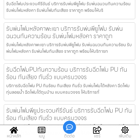
รับฉีดโฟมประจวบคีรีขันธ์ บริการรับพ่นพียูโฟม รับพ่นฉนวนกันความร้อน
รับพ่นโฟมหลังคา รับพ่นโฟมกันเสียง ราคาถูก พร้อมให้บริ
รับพ่นโฟมหลังคาพะเยา บริการรับพ่นพียูโฟม รับพ่น
ฉนวนกันความร้อน รับพ่นโฟมหลังคา ราคาถูก
รับพ่นโฟมหลังคาพะเยา บริการรับพ่นพียูโฟม รับพ่นฉนวนกันความร้อน รับ
พ่นโฟมหลังคา รับพ่นโฟมกันเสียง ราคาถูก พร้อมให้บริการท
รับฉีดโฟมPUกันความร้อน บริการรับฉีดโฟม PU กัน
ร้อน กันเสียง กันรั่ว แบบครบวงจร
บริการรับฉีดโฟม PU กันร้อน กันเสียง กันรั่ว รับพ่นโฟมใต้หลังคา ฉีดโฟม
ทุ่นลอยน้ำ ฉีดโฟมใต้ถุนบ้าน แบบครบวงจร ให้บริการทั่
รับพ่นโฟมพียูประจวบคีรีขันธ์ บริการรับฉีดโฟม PU กัน
ร้อน กันเสียง กันรั่ว แบบครบวงจร
บริการรับฉีดโฟม PU กันร้อน กันเสียง กันรั่ว รับพ่นโฟมใต้หลังคา ฉีดโฟม
ทุ่นลอยน้ำ ฉีดโฟมใต้ถุนบ้าน แบบครบวงจร ให้บริการทั่
หน้าหลัก
เมนู
ติดต่อ
แชร์
เพิ่มเติม