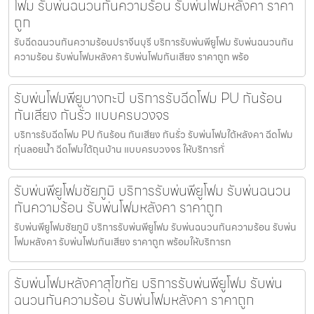
โฟม รับพ่นฉนวนกันความร้อน รับพ่นโฟมหลังคา ราคา
ถูก
รับฉีดฉนวนกันความร้อนปราจีนบุรี บริการรับพ่นพียูโฟม รับพ่นฉนวนกัน
ความร้อน รับพ่นโฟมหลังคา รับพ่นโฟมกันเสียง ราคาถูก พร้อ
รับพ่นโฟมพียูบางกะปิ บริการรับฉีดโฟม PU กันร้อน
กันเสียง กันรั่ว แบบครบวงจร
บริการรับฉีดโฟม PU กันร้อน กันเสียง กันรั่ว รับพ่นโฟมใต้หลังคา ฉีดโฟม
ทุ่นลอยน้ำ ฉีดโฟมใต้ถุนบ้าน แบบครบวงจร ให้บริการทั่
รับพ่นพียูโฟมชัยภูมิ บริการรับพ่นพียูโฟม รับพ่นฉนวน
กันความร้อน รับพ่นโฟมหลังคา ราคาถูก
รับพ่นพียูโฟมชัยภูมิ บริการรับพ่นพียูโฟม รับพ่นฉนวนกันความร้อน รับพ่น
โฟมหลังคา รับพ่นโฟมกันเสียง ราคาถูก พร้อมให้บริการท
รับพ่นโฟมหลังคาสุโขทัย บริการรับพ่นพียูโฟม รับพ่น
ฉนวนกันความร้อน รับพ่นโฟมหลังคา ราคาถูก