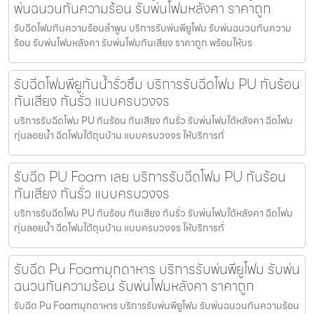
พ่นฉนวนกันความร้อน รับพ่นโฟมหลังคา ราคาถูก
รับฉีดโฟมกันความร้อนลำพูน บริการรับพ่นพียูโฟม รับพ่นฉนวนกันความ
ร้อน รับพ่นโฟมหลังคา รับพ่นโฟมกันเสียง ราคาถูก พร้อมให้บร
รับฉีดโฟมพียูกันน้ำรั่วซึม บริการรับฉีดโฟม PU กันร้อน
กันเสียง กันรั่ว แบบครบวงจร
บริการรับฉีดโฟม PU กันร้อน กันเสียง กันรั่ว รับพ่นโฟมใต้หลังคา ฉีดโฟม
ทุ่นลอยน้ำ ฉีดโฟมใต้ถุนบ้าน แบบครบวงจร ให้บริการทั่
รับฉีด PU Foam เลย บริการรับฉีดโฟม PU กันร้อน
กันเสียง กันรั่ว แบบครบวงจร
บริการรับฉีดโฟม PU กันร้อน กันเสียง กันรั่ว รับพ่นโฟมใต้หลังคา ฉีดโฟม
ทุ่นลอยน้ำ ฉีดโฟมใต้ถุนบ้าน แบบครบวงจร ให้บริการทั่
รับฉีด Pu Foamมุกดาหาร บริการรับพ่นพียูโฟม รับพ่น
ฉนวนกันความร้อน รับพ่นโฟมหลังคา ราคาถูก
รับฉีด Pu Foamมุกดาหาร บริการรับพ่นพียูโฟม รับพ่นฉนวนกันความร้อน