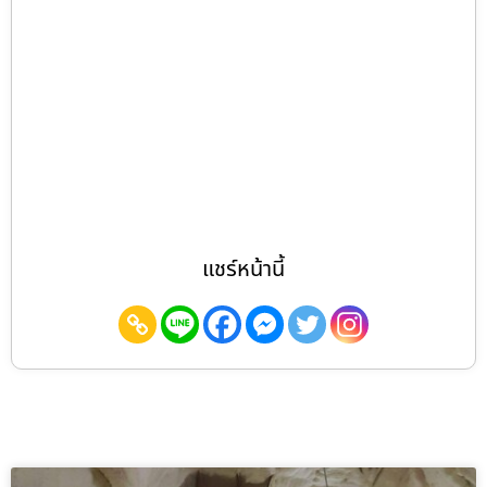
แชร์หน้านี้