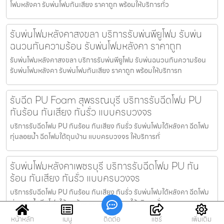
โฟมหลังคา รับพ่นโฟมกันเสียง ราคาถูก พร้อมให้บริการทั่ว
รับพ่นโฟมหลังคาสงขลา บริการรับพ่นพียูโฟม รับพ่น
ฉนวนกันความร้อน รับพ่นโฟมหลังคา ราคาถูก
รับพ่นโฟมหลังคาสงขลา บริการรับพ่นพียูโฟม รับพ่นฉนวนกันความร้อน
รับพ่นโฟมหลังคา รับพ่นโฟมกันเสียง ราคาถูก พร้อมให้บริการท
รับฉีด PU Foam สุพรรณบุรี บริการรับฉีดโฟม PU
กันร้อน กันเสียง กันรั่ว แบบครบวงจร
บริการรับฉีดโฟม PU กันร้อน กันเสียง กันรั่ว รับพ่นโฟมใต้หลังคา ฉีดโฟม
ทุ่นลอยน้ำ ฉีดโฟมใต้ถุนบ้าน แบบครบวงจร ให้บริการทั่
รับพ่นโฟมหลังคาเพชรบุรี บริการรับฉีดโฟม PU กัน
ร้อน กันเสียง กันรั่ว แบบครบวงจร
บริการรับฉีดโฟม PU กันร้อน กันเสียง กันรั่ว รับพ่นโฟมใต้หลังคา ฉีดโฟม
ทุ่นลอยน้ำ ฉีดโฟมใต้ถุนบ้าน แบบครบวงจร ให้บริการทั่
หน้าหลัก
เมนู
ติดต่อ
แชร์
เพิ่มเติม