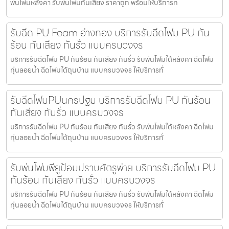
พ่นโฟมหลังคา รับพ่นโฟมกันเสียง ราคาถูก พร้อมให้บริการท
รับฉีด PU Foam อ่างทอง บริการรับฉีดโฟม PU กัน
ร้อน กันเสียง กันรั่ว แบบครบวงจร
บริการรับฉีดโฟม PU กันร้อน กันเสียง กันรั่ว รับพ่นโฟมใต้หลังคา ฉีดโฟม
ทุ่นลอยน้ำ ฉีดโฟมใต้ถุนบ้าน แบบครบวงจร ให้บริการทั่
รับฉีดโฟมPUนครปฐม บริการรับฉีดโฟม PU กันร้อน
กันเสียง กันรั่ว แบบครบวงจร
บริการรับฉีดโฟม PU กันร้อน กันเสียง กันรั่ว รับพ่นโฟมใต้หลังคา ฉีดโฟม
ทุ่นลอยน้ำ ฉีดโฟมใต้ถุนบ้าน แบบครบวงจร ให้บริการทั่
รับพ่นโฟมพียูป้อมปราบศัตรูพ่าย บริการรับฉีดโฟม PU
กันร้อน กันเสียง กันรั่ว แบบครบวงจร
บริการรับฉีดโฟม PU กันร้อน กันเสียง กันรั่ว รับพ่นโฟมใต้หลังคา ฉีดโฟม
ทุ่นลอยน้ำ ฉีดโฟมใต้ถุนบ้าน แบบครบวงจร ให้บริการทั่