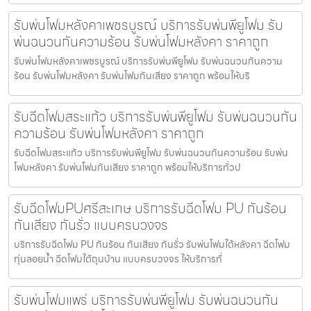
รับพ่นโฟมหลังคาเพชรบูรณ์ บริการรับพ่นพียูโฟม รับ
พ่นฉนวนกันความร้อน รับพ่นโฟมหลังคา ราคาถูก
รับพ่นโฟมหลังคาเพชรบูรณ์ บริการรับพ่นพียูโฟม รับพ่นฉนวนกันความ
ร้อน รับพ่นโฟมหลังคา รับพ่นโฟมกันเสียง ราคาถูก พร้อมให้บริ
รับฉีดโฟมสระแก้ว บริการรับพ่นพียูโฟม รับพ่นฉนวนกัน
ความร้อน รับพ่นโฟมหลังคา ราคาถูก
รับฉีดโฟมสระแก้ว บริการรับพ่นพียูโฟม รับพ่นฉนวนกันความร้อน รับพ่น
โฟมหลังคา รับพ่นโฟมกันเสียง ราคาถูก พร้อมให้บริการทั่วป
รับฉีดโฟมPUศรีสะเกษ บริการรับฉีดโฟม PU กันร้อน
กันเสียง กันรั่ว แบบครบวงจร
บริการรับฉีดโฟม PU กันร้อน กันเสียง กันรั่ว รับพ่นโฟมใต้หลังคา ฉีดโฟม
ทุ่นลอยน้ำ ฉีดโฟมใต้ถุนบ้าน แบบครบวงจร ให้บริการทั่
รับพ่นโฟมแพร่ บริการรับพ่นพียูโฟม รับพ่นฉนวนกัน