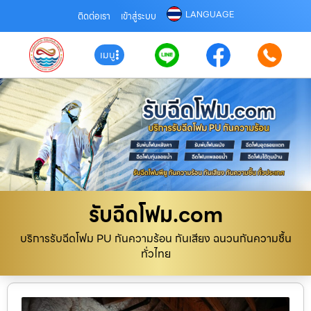
LANGUAGE
ติดต่อเรา
เข้าสู่ระบบ
เมนู
รับฉีดโฟม.com
บริการรับฉีดโฟม PU กันความร้อน กันเสียง ฉนวนกันความชื้น
ทั่วไทย