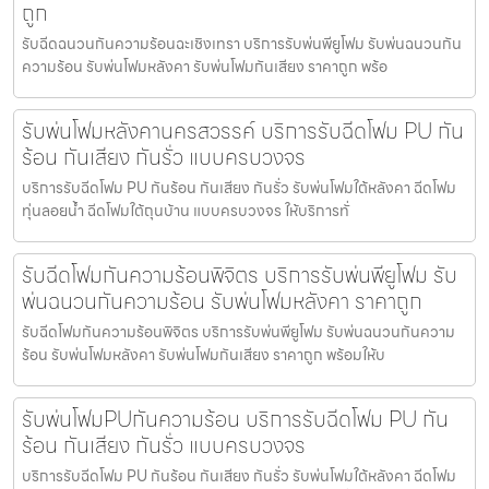
ถูก
รับฉีดฉนวนกันความร้อนฉะเชิงเทรา บริการรับพ่นพียูโฟม รับพ่นฉนวนกัน
ความร้อน รับพ่นโฟมหลังคา รับพ่นโฟมกันเสียง ราคาถูก พร้อ
รับพ่นโฟมหลังคานครสวรรค์ บริการรับฉีดโฟม PU กัน
ร้อน กันเสียง กันรั่ว แบบครบวงจร
บริการรับฉีดโฟม PU กันร้อน กันเสียง กันรั่ว รับพ่นโฟมใต้หลังคา ฉีดโฟม
ทุ่นลอยน้ำ ฉีดโฟมใต้ถุนบ้าน แบบครบวงจร ให้บริการทั่
รับฉีดโฟมกันความร้อนพิจิตร บริการรับพ่นพียูโฟม รับ
พ่นฉนวนกันความร้อน รับพ่นโฟมหลังคา ราคาถูก
รับฉีดโฟมกันความร้อนพิจิตร บริการรับพ่นพียูโฟม รับพ่นฉนวนกันความ
ร้อน รับพ่นโฟมหลังคา รับพ่นโฟมกันเสียง ราคาถูก พร้อมให้บ
รับพ่นโฟมPUกันความร้อน บริการรับฉีดโฟม PU กัน
ร้อน กันเสียง กันรั่ว แบบครบวงจร
บริการรับฉีดโฟม PU กันร้อน กันเสียง กันรั่ว รับพ่นโฟมใต้หลังคา ฉีดโฟม