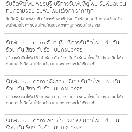
รับฉีดพียูโฟมเพชรบุรี บริการรับพ่นพียูโฟม รับพ่นฉนวน
กันความร้อน รับพ่นโฟมหลังคา ราคาถูก
รับฉีดพียูโฟมเพชรบุรี บริการรับพ่นพียูโฟม รับพ่นฉนวนกันความร้อน รับ
พ่นโฟมหลังคา รับพ่นโฟมกันเสียง ราคาถูก พร้อมให้บริการ
รับพ่น PU Foam จันทบุรี บริการรับฉีดโฟม PU กัน
ร้อน กันเสียง กันรั่ว แบบครบวงจร
บริการรับฉีดโฟม PU กันร้อน กันเสียง กันรั่ว รับพ่นโฟมใต้หลังคา ฉีดโฟม
ทุ่นลอยน้ำ ฉีดโฟมใต้ถุนบ้าน แบบครบวงจร ให้บริการทั่
รับพ่น PU Foam ศรีราชา บริการรับฉีดโฟม PU กัน
ร้อน กันเสียง กันรั่ว แบบครบวงจร
บริการรับฉีดโฟม PU กันร้อน กันเสียง กันรั่ว รับพ่นโฟมใต้หลังคา ฉีดโฟม
ทุ่นลอยน้ำ ฉีดโฟมใต้ถุนบ้าน แบบครบวงจร ให้บริการทั่
รับพ่น PU Foam พญาไท บริการรับฉีดโฟม PU กัน
ร้อน กันเสียง กันรั่ว แบบครบวงจร