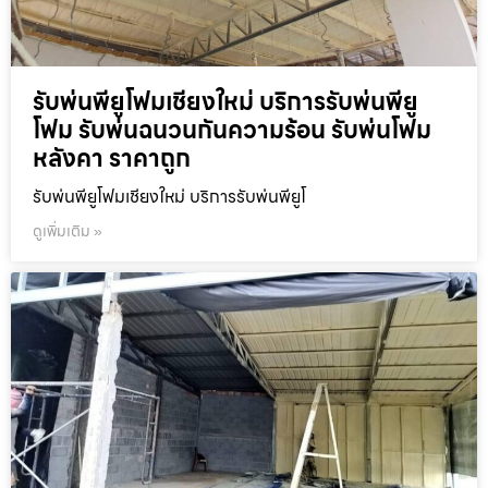
รับพ่นพียูโฟมเชียงใหม่ บริการรับพ่นพียู
โฟม รับพ่นฉนวนกันความร้อน รับพ่นโฟม
หลังคา ราคาถูก
รับพ่นพียูโฟมเชียงใหม่ บริการรับพ่นพียูโ
ดูเพิ่มเติม »