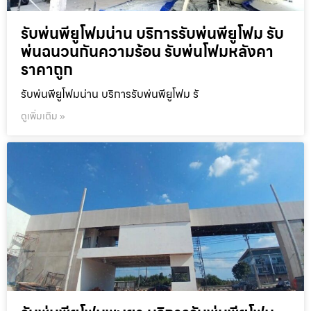
รับพ่นพียูโฟมน่าน บริการรับพ่นพียูโฟม รับ
พ่นฉนวนกันความร้อน รับพ่นโฟมหลังคา
ราคาถูก
รับพ่นพียูโฟมน่าน บริการรับพ่นพียูโฟม รั
ดูเพิ่มเติม »