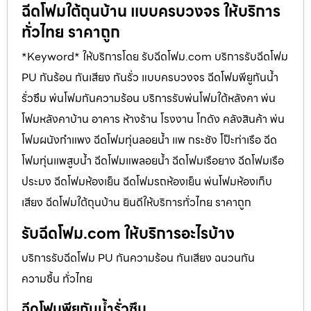
ฉีดโฟมใต้ถุนบ้าน แบบครบวงจร ให้บริการ
ทั่วไทย ราคาถูก
*Keyword* ให้บริการโดย รับฉีดโฟม.com บริการรับฉีดโฟม
PU กันร้อน กันเสียง กันรั่ว แบบครบวงจร ฉีดโฟมพียูกันน้ำ
รั่วซึม พ่นโฟมกันความร้อน บริการรับพ่นโฟมใต้หลังคา พ่น
โฟมหลังคาบ้าน อาคาร ห้างร้าน โรงงาน โกดัง คลังสินค้า พ่น
โฟมผนังกำแพง ฉีดโฟมทุ่นลอยน้ำ แพ กระชัง โป็ะท่าเรือ ฉีด
โฟมทุ่นแพสูบน้ำ ฉีดโฟมแพลอยน้ำ ฉีดโฟมเรือยาง ฉีดโฟมเรือ
ประมง ฉีดโฟมห้องเย็น ฉีดโฟมรถห้องเย็น พ่นโฟมห้องเก็บ
เสียง ฉีดโฟมใต้ถุนบ้าน ยินดีให้บริการทั่วไทย ราคาถูก
รับฉีดโฟม.com ให้บริการอะไรบ้าง
บริการรับฉีดโฟม PU กันความร้อน กันเสียง ฉนวนกัน
ความชื้น ทั่วไทย
ฉีดโฟมพียูกันน้ำรั่วซึม