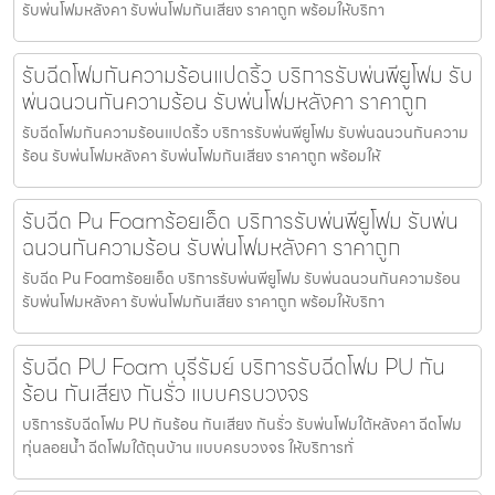
รับพ่นโฟมหลังคา รับพ่นโฟมกันเสียง ราคาถูก พร้อมให้บริกา
รับฉีดโฟมกันความร้อนแปดริ้ว บริการรับพ่นพียูโฟม รับ
พ่นฉนวนกันความร้อน รับพ่นโฟมหลังคา ราคาถูก
รับฉีดโฟมกันความร้อนแปดริ้ว บริการรับพ่นพียูโฟม รับพ่นฉนวนกันความ
ร้อน รับพ่นโฟมหลังคา รับพ่นโฟมกันเสียง ราคาถูก พร้อมให้
รับฉีด Pu Foamร้อยเอ็ด บริการรับพ่นพียูโฟม รับพ่น
ฉนวนกันความร้อน รับพ่นโฟมหลังคา ราคาถูก
รับฉีด Pu Foamร้อยเอ็ด บริการรับพ่นพียูโฟม รับพ่นฉนวนกันความร้อน
รับพ่นโฟมหลังคา รับพ่นโฟมกันเสียง ราคาถูก พร้อมให้บริกา
รับฉีด PU Foam บุรีรัมย์ บริการรับฉีดโฟม PU กัน
ร้อน กันเสียง กันรั่ว แบบครบวงจร
บริการรับฉีดโฟม PU กันร้อน กันเสียง กันรั่ว รับพ่นโฟมใต้หลังคา ฉีดโฟม
ทุ่นลอยน้ำ ฉีดโฟมใต้ถุนบ้าน แบบครบวงจร ให้บริการทั่