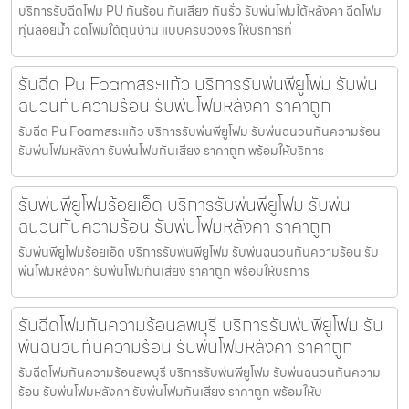
บริการรับฉีดโฟม PU กันร้อน กันเสียง กันรั่ว รับพ่นโฟมใต้หลังคา ฉีดโฟม
ทุ่นลอยน้ำ ฉีดโฟมใต้ถุนบ้าน แบบครบวงจร ให้บริการทั่
รับฉีด Pu Foamสระแก้ว บริการรับพ่นพียูโฟม รับพ่น
ฉนวนกันความร้อน รับพ่นโฟมหลังคา ราคาถูก
รับฉีด Pu Foamสระแก้ว บริการรับพ่นพียูโฟม รับพ่นฉนวนกันความร้อน
รับพ่นโฟมหลังคา รับพ่นโฟมกันเสียง ราคาถูก พร้อมให้บริการ
รับพ่นพียูโฟมร้อยเอ็ด บริการรับพ่นพียูโฟม รับพ่น
ฉนวนกันความร้อน รับพ่นโฟมหลังคา ราคาถูก
รับพ่นพียูโฟมร้อยเอ็ด บริการรับพ่นพียูโฟม รับพ่นฉนวนกันความร้อน รับ
พ่นโฟมหลังคา รับพ่นโฟมกันเสียง ราคาถูก พร้อมให้บริการ
รับฉีดโฟมกันความร้อนลพบุรี บริการรับพ่นพียูโฟม รับ
พ่นฉนวนกันความร้อน รับพ่นโฟมหลังคา ราคาถูก
รับฉีดโฟมกันความร้อนลพบุรี บริการรับพ่นพียูโฟม รับพ่นฉนวนกันความ
ร้อน รับพ่นโฟมหลังคา รับพ่นโฟมกันเสียง ราคาถูก พร้อมให้บ