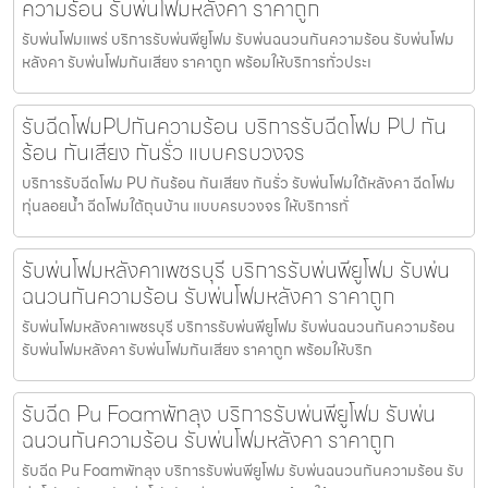
ความร้อน รับพ่นโฟมหลังคา ราคาถูก
รับพ่นโฟมแพร่ บริการรับพ่นพียูโฟม รับพ่นฉนวนกันความร้อน รับพ่นโฟม
หลังคา รับพ่นโฟมกันเสียง ราคาถูก พร้อมให้บริการทั่วประเ
รับฉีดโฟมPUกันความร้อน บริการรับฉีดโฟม PU กัน
ร้อน กันเสียง กันรั่ว แบบครบวงจร
บริการรับฉีดโฟม PU กันร้อน กันเสียง กันรั่ว รับพ่นโฟมใต้หลังคา ฉีดโฟม
ทุ่นลอยน้ำ ฉีดโฟมใต้ถุนบ้าน แบบครบวงจร ให้บริการทั่
รับพ่นโฟมหลังคาเพชรบุรี บริการรับพ่นพียูโฟม รับพ่น
ฉนวนกันความร้อน รับพ่นโฟมหลังคา ราคาถูก
รับพ่นโฟมหลังคาเพชรบุรี บริการรับพ่นพียูโฟม รับพ่นฉนวนกันความร้อน
รับพ่นโฟมหลังคา รับพ่นโฟมกันเสียง ราคาถูก พร้อมให้บริก
รับฉีด Pu Foamพัทลุง บริการรับพ่นพียูโฟม รับพ่น
ฉนวนกันความร้อน รับพ่นโฟมหลังคา ราคาถูก
รับฉีด Pu Foamพัทลุง บริการรับพ่นพียูโฟม รับพ่นฉนวนกันความร้อน รับ