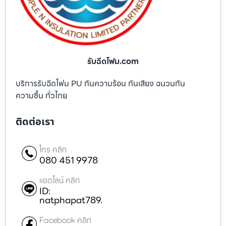
รับฉีดโฟม.com
บริการรับฉีดโฟม PU กันความร้อน กันเสียง ฉนวนกัน
ความชื้น ทั่วไทย
ติดต่อเรา
โทร คลิก
080 451 9978
แอดไลน์ คลิก
ID:
natphapat789.
Facebook คลิก