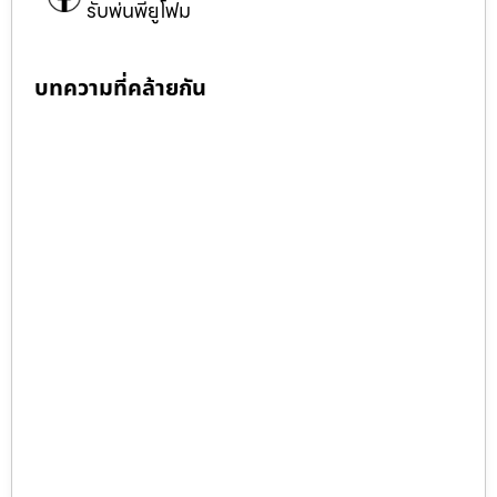
รับพ่นพียูโฟม
บทความที่คล้ายกัน