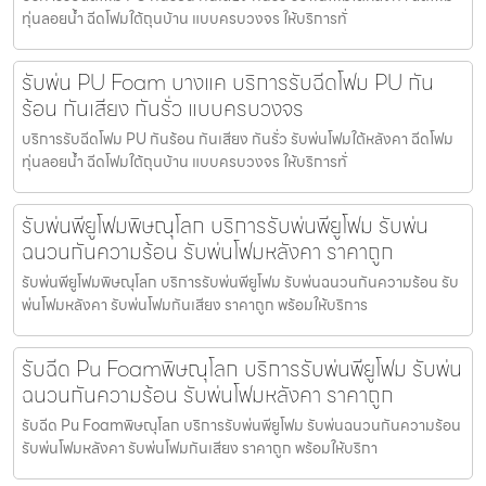
ทุ่นลอยน้ำ ฉีดโฟมใต้ถุนบ้าน แบบครบวงจร ให้บริการทั่
รับพ่น PU Foam บางแค บริการรับฉีดโฟม PU กัน
ร้อน กันเสียง กันรั่ว แบบครบวงจร
บริการรับฉีดโฟม PU กันร้อน กันเสียง กันรั่ว รับพ่นโฟมใต้หลังคา ฉีดโฟม
ทุ่นลอยน้ำ ฉีดโฟมใต้ถุนบ้าน แบบครบวงจร ให้บริการทั่
รับพ่นพียูโฟมพิษณุโลก บริการรับพ่นพียูโฟม รับพ่น
ฉนวนกันความร้อน รับพ่นโฟมหลังคา ราคาถูก
รับพ่นพียูโฟมพิษณุโลก บริการรับพ่นพียูโฟม รับพ่นฉนวนกันความร้อน รับ
พ่นโฟมหลังคา รับพ่นโฟมกันเสียง ราคาถูก พร้อมให้บริการ
รับฉีด Pu Foamพิษณุโลก บริการรับพ่นพียูโฟม รับพ่น
ฉนวนกันความร้อน รับพ่นโฟมหลังคา ราคาถูก
รับฉีด Pu Foamพิษณุโลก บริการรับพ่นพียูโฟม รับพ่นฉนวนกันความร้อน
รับพ่นโฟมหลังคา รับพ่นโฟมกันเสียง ราคาถูก พร้อมให้บริกา