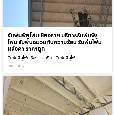
รับพ่นพียูโฟมเชียงราย บริการรับพ่นพียู
โฟม รับพ่นฉนวนกันความร้อน รับพ่นโฟม
หลังคา ราคาถูก
รับพ่นพียูโฟมเชียงราย บริการรับพ่นพียูโฟ
ดูเพิ่มเติม »