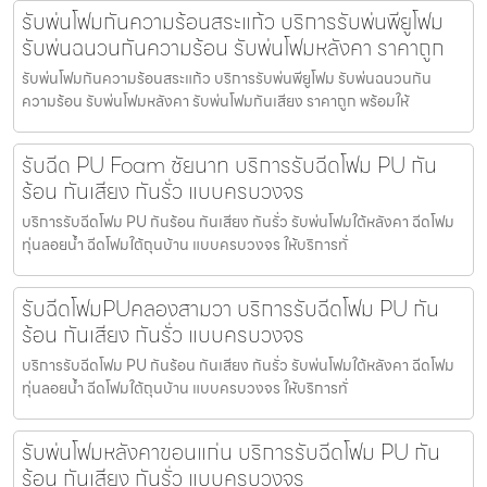
รับพ่นโฟมกันความร้อนสระแก้ว บริการรับพ่นพียูโฟม
รับพ่นฉนวนกันความร้อน รับพ่นโฟมหลังคา ราคาถูก
รับพ่นโฟมกันความร้อนสระแก้ว บริการรับพ่นพียูโฟม รับพ่นฉนวนกัน
ความร้อน รับพ่นโฟมหลังคา รับพ่นโฟมกันเสียง ราคาถูก พร้อมให้
รับฉีด PU Foam ชัยนาท บริการรับฉีดโฟม PU กัน
ร้อน กันเสียง กันรั่ว แบบครบวงจร
บริการรับฉีดโฟม PU กันร้อน กันเสียง กันรั่ว รับพ่นโฟมใต้หลังคา ฉีดโฟม
ทุ่นลอยน้ำ ฉีดโฟมใต้ถุนบ้าน แบบครบวงจร ให้บริการทั่
รับฉีดโฟมPUคลองสามวา บริการรับฉีดโฟม PU กัน
ร้อน กันเสียง กันรั่ว แบบครบวงจร
บริการรับฉีดโฟม PU กันร้อน กันเสียง กันรั่ว รับพ่นโฟมใต้หลังคา ฉีดโฟม
ทุ่นลอยน้ำ ฉีดโฟมใต้ถุนบ้าน แบบครบวงจร ให้บริการทั่
รับพ่นโฟมหลังคาขอนแก่น บริการรับฉีดโฟม PU กัน
ร้อน กันเสียง กันรั่ว แบบครบวงจร