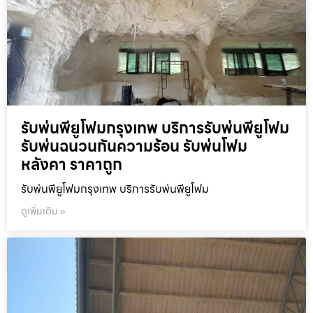
รับพ่นพียูโฟมกรุงเทพ บริการรับพ่นพียูโฟม
รับพ่นฉนวนกันความร้อน รับพ่นโฟม
หลังคา ราคาถูก
รับพ่นพียูโฟมกรุงเทพ บริการรับพ่นพียูโฟม
ดูเพิ่มเติม »