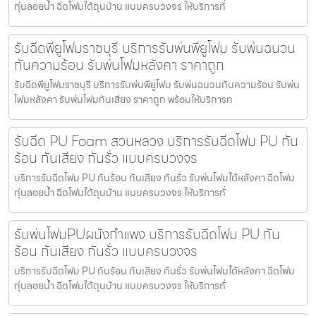
ทุ่นลอยน้ำ ฉีดโฟมใต้ถุนบ้าน แบบครบวงจร ให้บริการทั่
รับฉีดพียูโฟมราชบุรี บริการรับพ่นพียูโฟม รับพ่นฉนวน
กันความร้อน รับพ่นโฟมหลังคา ราคาถูก
รับฉีดพียูโฟมราชบุรี บริการรับพ่นพียูโฟม รับพ่นฉนวนกันความร้อน รับพ่น
โฟมหลังคา รับพ่นโฟมกันเสียง ราคาถูก พร้อมให้บริการท
รับฉีด PU Foam สวนหลวง บริการรับฉีดโฟม PU กัน
ร้อน กันเสียง กันรั่ว แบบครบวงจร
บริการรับฉีดโฟม PU กันร้อน กันเสียง กันรั่ว รับพ่นโฟมใต้หลังคา ฉีดโฟม
ทุ่นลอยน้ำ ฉีดโฟมใต้ถุนบ้าน แบบครบวงจร ให้บริการทั่
รับพ่นโฟมPUผนังกำแพง บริการรับฉีดโฟม PU กัน
ร้อน กันเสียง กันรั่ว แบบครบวงจร
บริการรับฉีดโฟม PU กันร้อน กันเสียง กันรั่ว รับพ่นโฟมใต้หลังคา ฉีดโฟม
ทุ่นลอยน้ำ ฉีดโฟมใต้ถุนบ้าน แบบครบวงจร ให้บริการทั่