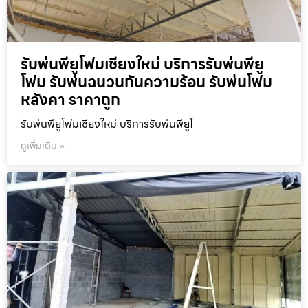
รับพ่นพียูโฟมเชียงใหม่ บริการรับพ่นพียู
โฟม รับพ่นฉนวนกันความร้อน รับพ่นโฟม
หลังคา ราคาถูก
รับพ่นพียูโฟมเชียงใหม่ บริการรับพ่นพียูโ
ดูเพิ่มเติม »