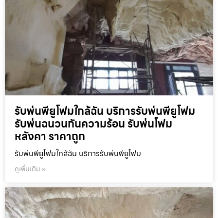
รับพ่นพียูโฟมใกล้ฉัน บริการรับพ่นพียูโฟม
รับพ่นฉนวนกันความร้อน รับพ่นโฟม
หลังคา ราคาถูก
รับพ่นพียูโฟมใกล้ฉัน บริการรับพ่นพียูโฟม
ดูเพิ่มเติม »