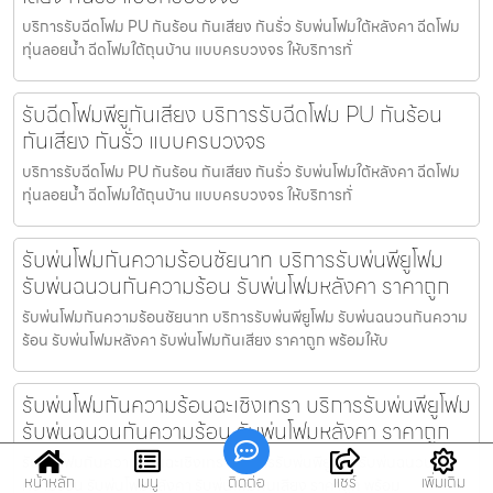
บริการรับฉีดโฟม PU กันร้อน กันเสียง กันรั่ว รับพ่นโฟมใต้หลังคา ฉีดโฟม
ทุ่นลอยน้ำ ฉีดโฟมใต้ถุนบ้าน แบบครบวงจร ให้บริการทั่
รับฉีดโฟมพียูกันเสียง บริการรับฉีดโฟม PU กันร้อน
กันเสียง กันรั่ว แบบครบวงจร
บริการรับฉีดโฟม PU กันร้อน กันเสียง กันรั่ว รับพ่นโฟมใต้หลังคา ฉีดโฟม
ทุ่นลอยน้ำ ฉีดโฟมใต้ถุนบ้าน แบบครบวงจร ให้บริการทั่
รับพ่นโฟมกันความร้อนชัยนาท บริการรับพ่นพียูโฟม
รับพ่นฉนวนกันความร้อน รับพ่นโฟมหลังคา ราคาถูก
รับพ่นโฟมกันความร้อนชัยนาท บริการรับพ่นพียูโฟม รับพ่นฉนวนกันความ
ร้อน รับพ่นโฟมหลังคา รับพ่นโฟมกันเสียง ราคาถูก พร้อมให้บ
รับพ่นโฟมกันความร้อนฉะเชิงเทรา บริการรับพ่นพียูโฟม
รับพ่นฉนวนกันความร้อน รับพ่นโฟมหลังคา ราคาถูก
รับพ่นโฟมกันความร้อนฉะเชิงเทรา บริการรับพ่นพียูโฟม รับพ่นฉนวนกัน
หน้าหลัก
เมนู
ติดต่อ
แชร์
เพิ่มเติม
ความร้อน รับพ่นโฟมหลังคา รับพ่นโฟมกันเสียง ราคาถูก พร้อม