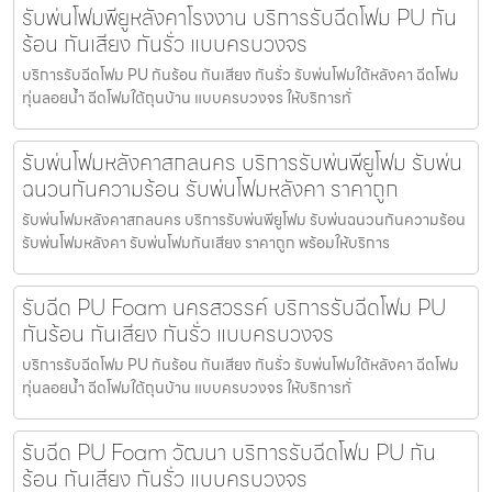
รับพ่นโฟมพียูหลังคาโรงงาน บริการรับฉีดโฟม PU กัน
ร้อน กันเสียง กันรั่ว แบบครบวงจร
บริการรับฉีดโฟม PU กันร้อน กันเสียง กันรั่ว รับพ่นโฟมใต้หลังคา ฉีดโฟม
ทุ่นลอยน้ำ ฉีดโฟมใต้ถุนบ้าน แบบครบวงจร ให้บริการทั่
รับพ่นโฟมหลังคาสกลนคร บริการรับพ่นพียูโฟม รับพ่น
ฉนวนกันความร้อน รับพ่นโฟมหลังคา ราคาถูก
รับพ่นโฟมหลังคาสกลนคร บริการรับพ่นพียูโฟม รับพ่นฉนวนกันความร้อน
รับพ่นโฟมหลังคา รับพ่นโฟมกันเสียง ราคาถูก พร้อมให้บริการ
รับฉีด PU Foam นครสวรรค์ บริการรับฉีดโฟม PU
กันร้อน กันเสียง กันรั่ว แบบครบวงจร
บริการรับฉีดโฟม PU กันร้อน กันเสียง กันรั่ว รับพ่นโฟมใต้หลังคา ฉีดโฟม
ทุ่นลอยน้ำ ฉีดโฟมใต้ถุนบ้าน แบบครบวงจร ให้บริการทั่
รับฉีด PU Foam วัฒนา บริการรับฉีดโฟม PU กัน
ร้อน กันเสียง กันรั่ว แบบครบวงจร