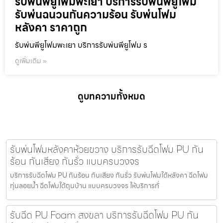
รับพ่นพียูโฟมพะเยา บริการรับพ่นพียูโฟม
รับพ่นฉนวนกันความร้อน รับพ่นโฟม
หลังคา ราคาถูก
รับพ่นพียูโฟมพะเยา บริการรับพ่นพียูโฟม ร
ดูเพิ่มเติม »
ดูบทความทั้งหมด
รับพ่นโฟมหลังคาห้วยขวาง บริการรับฉีดโฟม PU กัน
ร้อน กันเสียง กันรั่ว แบบครบวงจร
บริการรับฉีดโฟม PU กันร้อน กันเสียง กันรั่ว รับพ่นโฟมใต้หลังคา ฉีดโฟม
ทุ่นลอยน้ำ ฉีดโฟมใต้ถุนบ้าน แบบครบวงจร ให้บริการทั่
รับฉีด PU Foam สงขลา บริการรับฉีดโฟม PU กัน