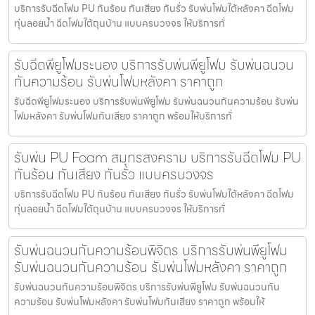
บริการรับฉีดโฟม PU กันร้อน กันเสียง กันรั่ว รับพ่นโฟมใต้หลังคา ฉีดโฟม
ทุ่นลอยน้ำ ฉีดโฟมใต้ถุนบ้าน แบบครบวงจร ให้บริการทั่
รับฉีดพียูโฟมระนอง บริการรับพ่นพียูโฟม รับพ่นฉนวน
กันความร้อน รับพ่นโฟมหลังคา ราคาถูก
รับฉีดพียูโฟมระนอง บริการรับพ่นพียูโฟม รับพ่นฉนวนกันความร้อน รับพ่น
โฟมหลังคา รับพ่นโฟมกันเสียง ราคาถูก พร้อมให้บริการทั่
รับพ่น PU Foam สมุทรสงคราม บริการรับฉีดโฟม PU
กันร้อน กันเสียง กันรั่ว แบบครบวงจร
บริการรับฉีดโฟม PU กันร้อน กันเสียง กันรั่ว รับพ่นโฟมใต้หลังคา ฉีดโฟม
ทุ่นลอยน้ำ ฉีดโฟมใต้ถุนบ้าน แบบครบวงจร ให้บริการทั่
รับพ่นฉนวนกันความร้อนพิจิตร บริการรับพ่นพียูโฟม
รับพ่นฉนวนกันความร้อน รับพ่นโฟมหลังคา ราคาถูก
รับพ่นฉนวนกันความร้อนพิจิตร บริการรับพ่นพียูโฟม รับพ่นฉนวนกัน
ความร้อน รับพ่นโฟมหลังคา รับพ่นโฟมกันเสียง ราคาถูก พร้อมให้