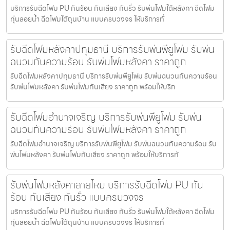
บริการรับฉีดโฟม PU กันร้อน กันเสียง กันรั่ว รับพ่นโฟมใต้หลังคา ฉีดโฟม
ทุ่นลอยน้ำ ฉีดโฟมใต้ถุนบ้าน แบบครบวงจร ให้บริการทั่
รับฉีดโฟมหลังคาปทุมธานี บริการรับพ่นพียูโฟม รับพ่น
ฉนวนกันความร้อน รับพ่นโฟมหลังคา ราคาถูก
รับฉีดโฟมหลังคาปทุมธานี บริการรับพ่นพียูโฟม รับพ่นฉนวนกันความร้อน
รับพ่นโฟมหลังคา รับพ่นโฟมกันเสียง ราคาถูก พร้อมให้บริก
รับฉีดโฟมอำนาจเจริญ บริการรับพ่นพียูโฟม รับพ่น
ฉนวนกันความร้อน รับพ่นโฟมหลังคา ราคาถูก
รับฉีดโฟมอำนาจเจริญ บริการรับพ่นพียูโฟม รับพ่นฉนวนกันความร้อน รับ
พ่นโฟมหลังคา รับพ่นโฟมกันเสียง ราคาถูก พร้อมให้บริการทั
รับพ่นโฟมหลังคาสายไหม บริการรับฉีดโฟม PU กัน
ร้อน กันเสียง กันรั่ว แบบครบวงจร
บริการรับฉีดโฟม PU กันร้อน กันเสียง กันรั่ว รับพ่นโฟมใต้หลังคา ฉีดโฟม
ทุ่นลอยน้ำ ฉีดโฟมใต้ถุนบ้าน แบบครบวงจร ให้บริการทั่