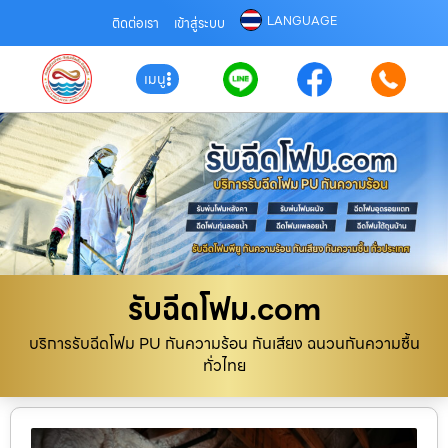
LANGUAGE
ติดต่อเรา
เข้าสู่ระบบ
เมนู
รับฉีดโฟม.com
บริการรับฉีดโฟม PU กันความร้อน กันเสียง ฉนวนกันความชื้น
ทั่วไทย