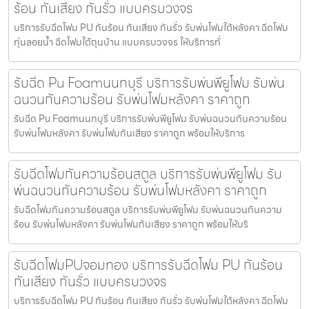
ร้อน กันเสียง กันรั่ว แบบครบวงจร
บริการรับฉีดโฟม PU กันร้อน กันเสียง กันรั่ว รับพ่นโฟมใต้หลังคา ฉีดโฟม
ทุ่นลอยน้ำ ฉีดโฟมใต้ถุนบ้าน แบบครบวงจร ให้บริการทั่
รับฉีด Pu Foamนนทบุรี บริการรับพ่นพียูโฟม รับพ่น
ฉนวนกันความร้อน รับพ่นโฟมหลังคา ราคาถูก
รับฉีด Pu Foamนนทบุรี บริการรับพ่นพียูโฟม รับพ่นฉนวนกันความร้อน
รับพ่นโฟมหลังคา รับพ่นโฟมกันเสียง ราคาถูก พร้อมให้บริการ
รับฉีดโฟมกันความร้อนสตูล บริการรับพ่นพียูโฟม รับ
พ่นฉนวนกันความร้อน รับพ่นโฟมหลังคา ราคาถูก
รับฉีดโฟมกันความร้อนสตูล บริการรับพ่นพียูโฟม รับพ่นฉนวนกันความ
ร้อน รับพ่นโฟมหลังคา รับพ่นโฟมกันเสียง ราคาถูก พร้อมให้บริ
รับฉีดโฟมPUจอมทอง บริการรับฉีดโฟม PU กันร้อน
กันเสียง กันรั่ว แบบครบวงจร
บริการรับฉีดโฟม PU กันร้อน กันเสียง กันรั่ว รับพ่นโฟมใต้หลังคา ฉีดโฟม