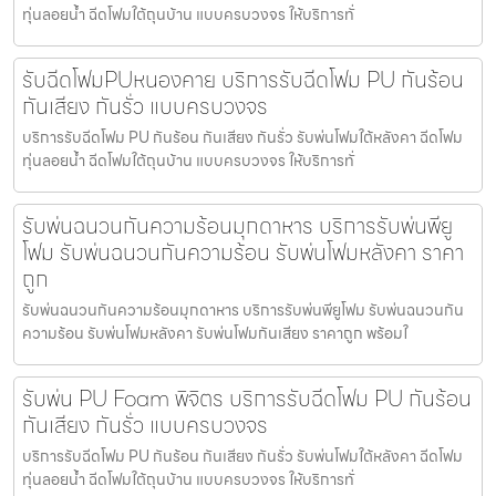
ทุ่นลอยน้ำ ฉีดโฟมใต้ถุนบ้าน แบบครบวงจร ให้บริการทั่
รับฉีดโฟมPUหนองคาย บริการรับฉีดโฟม PU กันร้อน
กันเสียง กันรั่ว แบบครบวงจร
บริการรับฉีดโฟม PU กันร้อน กันเสียง กันรั่ว รับพ่นโฟมใต้หลังคา ฉีดโฟม
ทุ่นลอยน้ำ ฉีดโฟมใต้ถุนบ้าน แบบครบวงจร ให้บริการทั่
รับพ่นฉนวนกันความร้อนมุกดาหาร บริการรับพ่นพียู
โฟม รับพ่นฉนวนกันความร้อน รับพ่นโฟมหลังคา ราคา
ถูก
รับพ่นฉนวนกันความร้อนมุกดาหาร บริการรับพ่นพียูโฟม รับพ่นฉนวนกัน
ความร้อน รับพ่นโฟมหลังคา รับพ่นโฟมกันเสียง ราคาถูก พร้อมใ
รับพ่น PU Foam พิจิตร บริการรับฉีดโฟม PU กันร้อน
กันเสียง กันรั่ว แบบครบวงจร
บริการรับฉีดโฟม PU กันร้อน กันเสียง กันรั่ว รับพ่นโฟมใต้หลังคา ฉีดโฟม
ทุ่นลอยน้ำ ฉีดโฟมใต้ถุนบ้าน แบบครบวงจร ให้บริการทั่