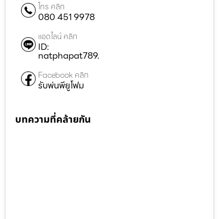
โทร คลิก
080 451 9978
แอดไลน์ คลิก
ID:
natphapat789.
Facebook คลิก
รับพ่นพียูโฟม
บทความที่คล้ายกัน