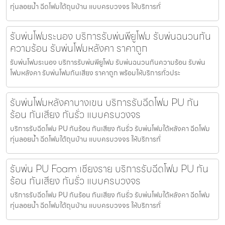
ทุ่นลอยน้ำ ฉีดโฟมใต้ถุนบ้าน แบบครบวงจร ให้บริการทั่
รับพ่นโฟมระนอง บริการรับพ่นพียูโฟม รับพ่นฉนวนกัน
ความร้อน รับพ่นโฟมหลังคา ราคาถูก
รับพ่นโฟมระนอง บริการรับพ่นพียูโฟม รับพ่นฉนวนกันความร้อน รับพ่น
โฟมหลังคา รับพ่นโฟมกันเสียง ราคาถูก พร้อมให้บริการทั่วประ
รับพ่นโฟมหลังคาบางเขน บริการรับฉีดโฟม PU กัน
ร้อน กันเสียง กันรั่ว แบบครบวงจร
บริการรับฉีดโฟม PU กันร้อน กันเสียง กันรั่ว รับพ่นโฟมใต้หลังคา ฉีดโฟม
ทุ่นลอยน้ำ ฉีดโฟมใต้ถุนบ้าน แบบครบวงจร ให้บริการทั่
รับพ่น PU Foam เชียงราย บริการรับฉีดโฟม PU กัน
ร้อน กันเสียง กันรั่ว แบบครบวงจร
บริการรับฉีดโฟม PU กันร้อน กันเสียง กันรั่ว รับพ่นโฟมใต้หลังคา ฉีดโฟม
ทุ่นลอยน้ำ ฉีดโฟมใต้ถุนบ้าน แบบครบวงจร ให้บริการทั่