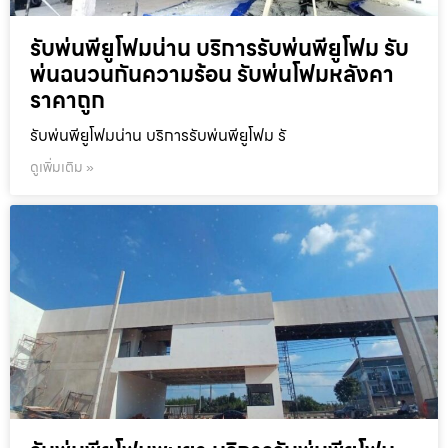
รับพ่นพียูโฟมน่าน บริการรับพ่นพียูโฟม รับ
พ่นฉนวนกันความร้อน รับพ่นโฟมหลังคา
ราคาถูก
รับพ่นพียูโฟมน่าน บริการรับพ่นพียูโฟม รั
ดูเพิ่มเติม »