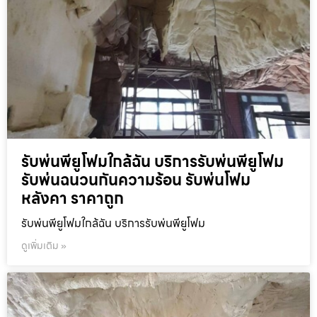
รับพ่นพียูโฟมใกล้ฉัน บริการรับพ่นพียูโฟม
รับพ่นฉนวนกันความร้อน รับพ่นโฟม
หลังคา ราคาถูก
รับพ่นพียูโฟมใกล้ฉัน บริการรับพ่นพียูโฟม
ดูเพิ่มเติม »