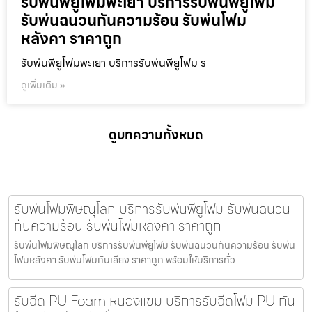
รับพ่นพียูโฟมพะเยา บริการรับพ่นพียูโฟม
รับพ่นฉนวนกันความร้อน รับพ่นโฟม
หลังคา ราคาถูก
รับพ่นพียูโฟมพะเยา บริการรับพ่นพียูโฟม ร
ดูเพิ่มเติม »
ดูบทความทั้งหมด
รับพ่นโฟมพิษณุโลก บริการรับพ่นพียูโฟม รับพ่นฉนวน
กันความร้อน รับพ่นโฟมหลังคา ราคาถูก
รับพ่นโฟมพิษณุโลก บริการรับพ่นพียูโฟม รับพ่นฉนวนกันความร้อน รับพ่น
โฟมหลังคา รับพ่นโฟมกันเสียง ราคาถูก พร้อมให้บริการทั่ว
รับฉีด PU Foam หนองแขม บริการรับฉีดโฟม PU กัน