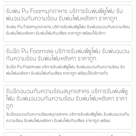
รับพ่น Pu Foamมุกดาหาร บริการรับพ่นพียูโฟม รับ
พ่นฉนวนกันความร้อน รับพ่นโฟมหลังคา ราคาถูก
รับพ่น Pu Foamมุกดาหาร บริการรับพ่นพียูโฟม รับพ่นฉนวนกันความร้อน
รับพ่นโฟมหลังคา รับพ่นโฟมกันเสียง ราคาถูก พร้อมให้บริกา
รับฉีด Pu Foamเลย บริการรับพ่นพียูโฟม รับพ่นฉนวน
กันความร้อน รับพ่นโฟมหลังคา ราคาถูก
รับฉีด Pu Foamเลย บริการรับพ่นพียูโฟม รับพ่นฉนวนกันความร้อน รับ
พ่นโฟมหลังคา รับพ่นโฟมกันเสียง ราคาถูก พร้อมให้บริการทั่ว
รับฉีดฉนวนกันความร้อนสมุทรสาคร บริการรับพ่นพียู
โฟม รับพ่นฉนวนกันความร้อน รับพ่นโฟมหลังคา ราคา
ถูก
รับฉีดฉนวนกันความร้อนสมุทรสาคร บริการรับพ่นพียูโฟม รับพ่นฉนวนกัน
ความร้อน รับพ่นโฟมหลังคา รับพ่นโฟมกันเสียง ราคาถูก พร้อม