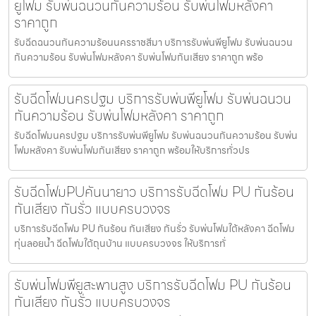
ยูโฟม รับพ่นฉนวนกันความร้อน รับพ่นโฟมหลังคา
ราคาถูก
รับฉีดฉนวนกันความร้อนนครราชสีมา บริการรับพ่นพียูโฟม รับพ่นฉนวน
กันความร้อน รับพ่นโฟมหลังคา รับพ่นโฟมกันเสียง ราคาถูก พร้อ
รับฉีดโฟมนครปฐม บริการรับพ่นพียูโฟม รับพ่นฉนวน
กันความร้อน รับพ่นโฟมหลังคา ราคาถูก
รับฉีดโฟมนครปฐม บริการรับพ่นพียูโฟม รับพ่นฉนวนกันความร้อน รับพ่น
โฟมหลังคา รับพ่นโฟมกันเสียง ราคาถูก พร้อมให้บริการทั่วปร
รับฉีดโฟมPUคันนายาว บริการรับฉีดโฟม PU กันร้อน
กันเสียง กันรั่ว แบบครบวงจร
บริการรับฉีดโฟม PU กันร้อน กันเสียง กันรั่ว รับพ่นโฟมใต้หลังคา ฉีดโฟม
ทุ่นลอยน้ำ ฉีดโฟมใต้ถุนบ้าน แบบครบวงจร ให้บริการทั่
รับพ่นโฟมพียูสะพานสูง บริการรับฉีดโฟม PU กันร้อน
กันเสียง กันรั่ว แบบครบวงจร