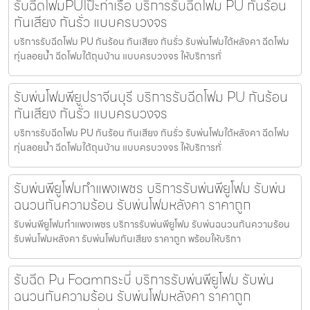
รับฉีดโฟมPUโป็ะท่าเรือ บริการรับฉีดโฟม PU กันร้อน
กันเสียง กันรั่ว แบบครบวงจร
บริการรับฉีดโฟม PU กันร้อน กันเสียง กันรั่ว รับพ่นโฟมใต้หลังคา ฉีดโฟม
ทุ่นลอยน้ำ ฉีดโฟมใต้ถุนบ้าน แบบครบวงจร ให้บริการทั่
รับพ่นโฟมพียูปราจีนบุรี บริการรับฉีดโฟม PU กันร้อน
กันเสียง กันรั่ว แบบครบวงจร
บริการรับฉีดโฟม PU กันร้อน กันเสียง กันรั่ว รับพ่นโฟมใต้หลังคา ฉีดโฟม
ทุ่นลอยน้ำ ฉีดโฟมใต้ถุนบ้าน แบบครบวงจร ให้บริการทั่
รับพ่นพียูโฟมกำแพงเพชร บริการรับพ่นพียูโฟม รับพ่น
ฉนวนกันความร้อน รับพ่นโฟมหลังคา ราคาถูก
รับพ่นพียูโฟมกำแพงเพชร บริการรับพ่นพียูโฟม รับพ่นฉนวนกันความร้อน
รับพ่นโฟมหลังคา รับพ่นโฟมกันเสียง ราคาถูก พร้อมให้บริกา
รับฉีด Pu Foamกระบี่ บริการรับพ่นพียูโฟม รับพ่น
ฉนวนกันความร้อน รับพ่นโฟมหลังคา ราคาถูก