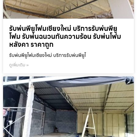
รับพ่นพียูโฟมเชียงใหม่ บริการรับพ่นพียู
โฟม รับพ่นฉนวนกันความร้อน รับพ่นโฟม
หลังคา ราคาถูก
รับพ่นพียูโฟมเชียงใหม่ บริการรับพ่นพียูโ
ดูเพิ่มเติม »