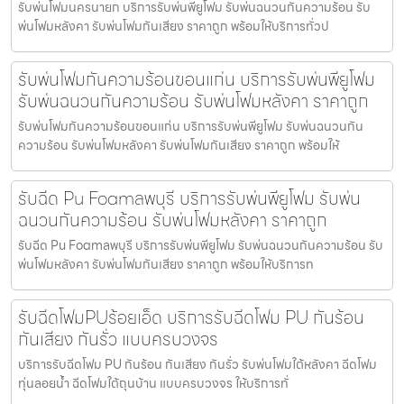
รับพ่นโฟมนครนายก บริการรับพ่นพียูโฟม รับพ่นฉนวนกันความร้อน รับ
พ่นโฟมหลังคา รับพ่นโฟมกันเสียง ราคาถูก พร้อมให้บริการทั่วป
รับพ่นโฟมกันความร้อนขอนแก่น บริการรับพ่นพียูโฟม
รับพ่นฉนวนกันความร้อน รับพ่นโฟมหลังคา ราคาถูก
รับพ่นโฟมกันความร้อนขอนแก่น บริการรับพ่นพียูโฟม รับพ่นฉนวนกัน
ความร้อน รับพ่นโฟมหลังคา รับพ่นโฟมกันเสียง ราคาถูก พร้อมให้
รับฉีด Pu Foamลพบุรี บริการรับพ่นพียูโฟม รับพ่น
ฉนวนกันความร้อน รับพ่นโฟมหลังคา ราคาถูก
รับฉีด Pu Foamลพบุรี บริการรับพ่นพียูโฟม รับพ่นฉนวนกันความร้อน รับ
พ่นโฟมหลังคา รับพ่นโฟมกันเสียง ราคาถูก พร้อมให้บริการท
รับฉีดโฟมPUร้อยเอ็ด บริการรับฉีดโฟม PU กันร้อน
กันเสียง กันรั่ว แบบครบวงจร
บริการรับฉีดโฟม PU กันร้อน กันเสียง กันรั่ว รับพ่นโฟมใต้หลังคา ฉีดโฟม
ทุ่นลอยน้ำ ฉีดโฟมใต้ถุนบ้าน แบบครบวงจร ให้บริการทั่