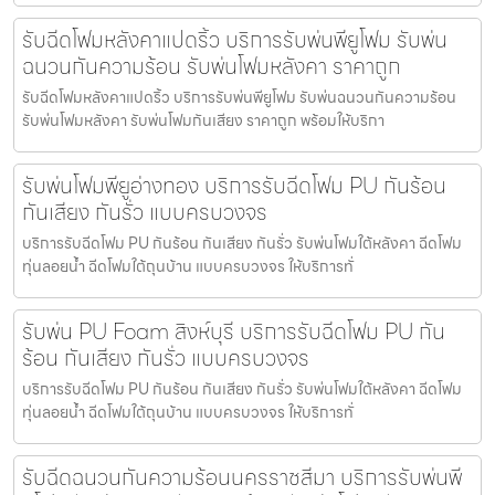
รับฉีดโฟมหลังคาแปดริ้ว บริการรับพ่นพียูโฟม รับพ่น
ฉนวนกันความร้อน รับพ่นโฟมหลังคา ราคาถูก
รับฉีดโฟมหลังคาแปดริ้ว บริการรับพ่นพียูโฟม รับพ่นฉนวนกันความร้อน
รับพ่นโฟมหลังคา รับพ่นโฟมกันเสียง ราคาถูก พร้อมให้บริกา
รับพ่นโฟมพียูอ่างทอง บริการรับฉีดโฟม PU กันร้อน
กันเสียง กันรั่ว แบบครบวงจร
บริการรับฉีดโฟม PU กันร้อน กันเสียง กันรั่ว รับพ่นโฟมใต้หลังคา ฉีดโฟม
ทุ่นลอยน้ำ ฉีดโฟมใต้ถุนบ้าน แบบครบวงจร ให้บริการทั่
รับพ่น PU Foam สิงห์บุรี บริการรับฉีดโฟม PU กัน
ร้อน กันเสียง กันรั่ว แบบครบวงจร
บริการรับฉีดโฟม PU กันร้อน กันเสียง กันรั่ว รับพ่นโฟมใต้หลังคา ฉีดโฟม
ทุ่นลอยน้ำ ฉีดโฟมใต้ถุนบ้าน แบบครบวงจร ให้บริการทั่
รับฉีดฉนวนกันความร้อนนครราชสีมา บริการรับพ่นพี