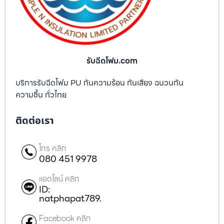
รับฉีดโฟม.com
บริการรับฉีดโฟม PU กันความร้อน กันเสียง ฉนวนกัน
ความชื้น ทั่วไทย
ติดต่อเรา
โทร คลิก
080 451 9978
แอดไลน์ คลิก
ID:
natphapat789.
Facebook คลิก