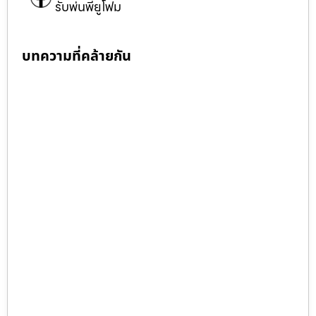
รับพ่นพียูโฟม
บทความที่คล้ายกัน