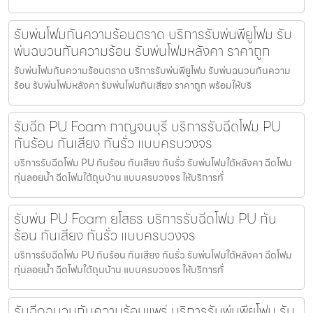
รับพ่นโฟมกันความร้อนตราด บริการรับพ่นพียูโฟม รับ
พ่นฉนวนกันความร้อน รับพ่นโฟมหลังคา ราคาถูก
รับพ่นโฟมกันความร้อนตราด บริการรับพ่นพียูโฟม รับพ่นฉนวนกันความ
ร้อน รับพ่นโฟมหลังคา รับพ่นโฟมกันเสียง ราคาถูก พร้อมให้บริ
รับฉีด PU Foam กาญจนบุรี บริการรับฉีดโฟม PU
กันร้อน กันเสียง กันรั่ว แบบครบวงจร
บริการรับฉีดโฟม PU กันร้อน กันเสียง กันรั่ว รับพ่นโฟมใต้หลังคา ฉีดโฟม
ทุ่นลอยน้ำ ฉีดโฟมใต้ถุนบ้าน แบบครบวงจร ให้บริการทั่
รับพ่น PU Foam ยโสธร บริการรับฉีดโฟม PU กัน
ร้อน กันเสียง กันรั่ว แบบครบวงจร
บริการรับฉีดโฟม PU กันร้อน กันเสียง กันรั่ว รับพ่นโฟมใต้หลังคา ฉีดโฟม
ทุ่นลอยน้ำ ฉีดโฟมใต้ถุนบ้าน แบบครบวงจร ให้บริการทั่
รับฉีดฉนวนกันความร้อนแพร่ บริการรับพ่นพียูโฟม รับ