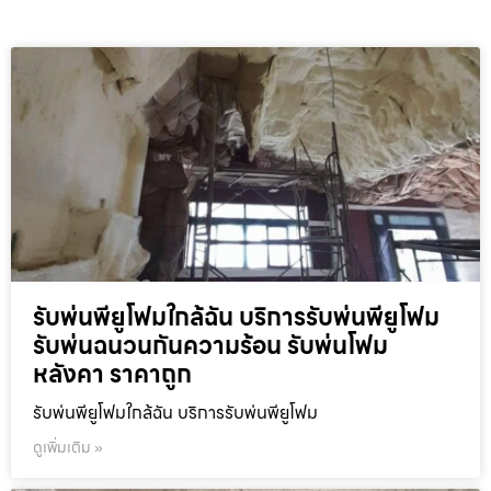
รับพ่นพียูโฟมใกล้ฉัน บริการรับพ่นพียูโฟม
รับพ่นฉนวนกันความร้อน รับพ่นโฟม
หลังคา ราคาถูก
รับพ่นพียูโฟมใกล้ฉัน บริการรับพ่นพียูโฟม
ดูเพิ่มเติม »