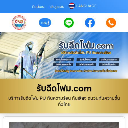
LANGUAGE
ติดต่อเรา
เข้าสู่ระบบ
เมนู
รับฉีดโฟม.com
บริการรับฉีดโฟม PU กันความร้อน กันเสียง ฉนวนกันความชื้น
ทั่วไทย