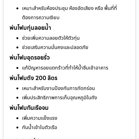
เหมาะสำหรับห้องประชุม ห้องอัดเสียง หรือ พื้นที่ที่
ต้องการความเงียบ
พ่นโฟมทุ่นลอยน้ำ
ช่วยเพิ่มความลอยตัวให้ตัวทุ่น
ช่วยเสริมความมั่นคงและปลอดภัย
พ่นโฟมอุดรอยรั่ว
แก้ปัญหารอยแตกร้าวที่ทำให้น้ำซึมเข้าอาคาร
พ่นโฟมถัง 200 ลิตร
เหมาะสำหรับงานป้องกันการกัดกร่อน
เพิ่มประสิทธิภาพการเก็บอุณหภูมิในถัง
พ่นโฟมกันเรือจม
เพิ่มความแข็งแรง
กันน้ำเข้าในตัวเรือ