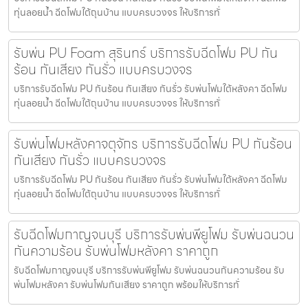
ทุ่นลอยน้ำ ฉีดโฟมใต้ถุนบ้าน แบบครบวงจร ให้บริการทั่
รับพ่น PU Foam สุรินทร์ บริการรับฉีดโฟม PU กัน
ร้อน กันเสียง กันรั่ว แบบครบวงจร
บริการรับฉีดโฟม PU กันร้อน กันเสียง กันรั่ว รับพ่นโฟมใต้หลังคา ฉีดโฟม
ทุ่นลอยน้ำ ฉีดโฟมใต้ถุนบ้าน แบบครบวงจร ให้บริการทั่
รับพ่นโฟมหลังคาจตุจักร บริการรับฉีดโฟม PU กันร้อน
กันเสียง กันรั่ว แบบครบวงจร
บริการรับฉีดโฟม PU กันร้อน กันเสียง กันรั่ว รับพ่นโฟมใต้หลังคา ฉีดโฟม
ทุ่นลอยน้ำ ฉีดโฟมใต้ถุนบ้าน แบบครบวงจร ให้บริการทั่
รับฉีดโฟมกาญจนบุรี บริการรับพ่นพียูโฟม รับพ่นฉนวน
กันความร้อน รับพ่นโฟมหลังคา ราคาถูก
รับฉีดโฟมกาญจนบุรี บริการรับพ่นพียูโฟม รับพ่นฉนวนกันความร้อน รับ
พ่นโฟมหลังคา รับพ่นโฟมกันเสียง ราคาถูก พร้อมให้บริการทั่