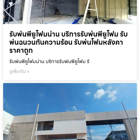
รับพ่นพียูโฟมน่าน บริการรับพ่นพียูโฟม รับ
พ่นฉนวนกันความร้อน รับพ่นโฟมหลังคา
ราคาถูก
รับพ่นพียูโฟมน่าน บริการรับพ่นพียูโฟม รั
ดูเพิ่มเติม »