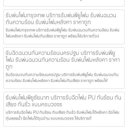
รับพ่นโฟมกรุงเทพ บริการรับพ่นพียูโฟม รับพ่นฉนวน
กันความร้อน รับพ่นโฟมหลังคา ราคาถูก
รับพ่นโฟมกรุงเทพ บริการรับพ่นพียูโฟม รับพ่นฉนวนกันความร้อน รับพ่น
โฟมหลังคา รับพ่นโฟมกันเสียง ราคาถูก พร้อมให้บริการทั่วป
รับฉีดฉนวนกันความร้อนนครปฐม บริการรับพ่นพียู
โฟม รับพ่นฉนวนกันความร้อน รับพ่นโฟมหลังคา ราคา
ถูก
รับฉีดฉนวนกันความร้อนนครปฐม บริการรับพ่นพียูโฟม รับพ่นฉนวนกัน
ความร้อน รับพ่นโฟมหลังคา รับพ่นโฟมกันเสียง ราคาถูก พร้อมให้
รับพ่นโฟมพียูชัยนาท บริการรับฉีดโฟม PU กันร้อน กัน
เสียง กันรั่ว แบบครบวงจร
บริการรับฉีดโฟม PU กันร้อน กันเสียง กันรั่ว รับพ่นโฟมใต้หลังคา ฉีดโฟม
ทุ่นลอยน้ำ ฉีดโฟมใต้ถุนบ้าน แบบครบวงจร ให้บริการทั่