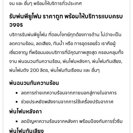
จม และ อื่นๆ พร้อมให้บริการทั่วประเทศ
รับพ่นพียูโฟม ราคาถูก พร้อมให้บริการแบบครบ
วงจร
บริการรับพ่นพียูโฟม ที่ตอบโจทย์ทุกต้องการด้าน ไม่ว่าจะเป็น
ลดความร้อน, ลดเสียง, กันน้ำ หรือ การอุดรอยรั่ว เราคือผู้
เชี่ยวชาญ ที่พร้อมมอบบริการที่มีคุณภาพสูงสุด ครอบคลุมทั้ง
งาน พ่นฉนวนกันความร้อน, พ่นโฟมหลังคา, พ่นโฟมกันเสียง,
พ่นโฟมถัง 200 ลิตร, พ่นโฟมกันเรือจม และ อื่นๆ
พ่นฉนวนกันความร้อน
ลดการถ่ายเทความร้อนจากภายนอกสู่ภายในอาคาร
ช่วยประหยัดพลังงานจากการใช้เครื่องปรับอากาศ
พ่นโฟมหลังคา
ลดปัญหาความร้อนจากหลังคา พร้อมป้องกันการรั่วซึม
พ่นโฟมกันเสียง