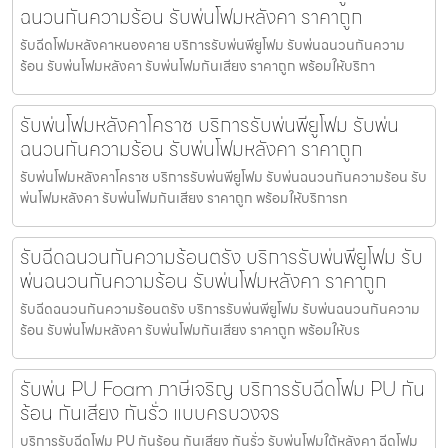
ฉนวนกันความร้อน รับพ่นโฟมหลังคา ราคาถูก
รับฉีดโฟมหลังคาหนองคาย บริการรับพ่นพียูโฟม รับพ่นฉนวนกันความ
ร้อน รับพ่นโฟมหลังคา รับพ่นโฟมกันเสียง ราคาถูก พร้อมให้บริกา
รับพ่นโฟมหลังคาโคราช บริการรับพ่นพียูโฟม รับพ่น
ฉนวนกันความร้อน รับพ่นโฟมหลังคา ราคาถูก
รับพ่นโฟมหลังคาโคราช บริการรับพ่นพียูโฟม รับพ่นฉนวนกันความร้อน รับ
พ่นโฟมหลังคา รับพ่นโฟมกันเสียง ราคาถูก พร้อมให้บริการท
รับฉีดฉนวนกันความร้อนตรัง บริการรับพ่นพียูโฟม รับ
พ่นฉนวนกันความร้อน รับพ่นโฟมหลังคา ราคาถูก
รับฉีดฉนวนกันความร้อนตรัง บริการรับพ่นพียูโฟม รับพ่นฉนวนกันความ
ร้อน รับพ่นโฟมหลังคา รับพ่นโฟมกันเสียง ราคาถูก พร้อมให้บร
รับพ่น PU Foam ภาษีเจริญ บริการรับฉีดโฟม PU กัน
ร้อน กันเสียง กันรั่ว แบบครบวงจร
บริการรับฉีดโฟม PU กันร้อน กันเสียง กันรั่ว รับพ่นโฟมใต้หลังคา ฉีดโฟม