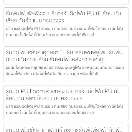
รับพ่นโฟมพียูพังงา บริการรับฉีดโฟม PU กันร้อน กัน
เสียง กันรั่ว แบบครบวงจร
บริการรับฉีดโฟม PU กันร้อน กันเสียง กันรั่ว รับพ่นโฟมใต้หลังคา ฉีดโฟม
ทุ่นลอยน้ำ ฉีดโฟมใต้ถุนบ้าน แบบครบวงจร ให้บริการทั่
รับฉีดโฟมหลังคาอุทัยธานี บริการรับพ่นพียูโฟม รับพ่น
ฉนวนกันความร้อน รับพ่นโฟมหลังคา ราคาถูก
รับฉีดโฟมหลังคาอุทัยธานี บริการรับพ่นพียูโฟม รับพ่นฉนวนกันความร้อน
รับพ่นโฟมหลังคา รับพ่นโฟมกันเสียง ราคาถูก พร้อมให้บริ
รับฉีด PU Foam อ่างทอง บริการรับฉีดโฟม PU กัน
ร้อน กันเสียง กันรั่ว แบบครบวงจร
บริการรับฉีดโฟม PU กันร้อน กันเสียง กันรั่ว รับพ่นโฟมใต้หลังคา ฉีดโฟม
ทุ่นลอยน้ำ ฉีดโฟมใต้ถุนบ้าน แบบครบวงจร ให้บริการทั่
รับฉีดโฟมหลังคากาฬสินธุ์ บริการรับพ่นพียูโฟม รับพ่น