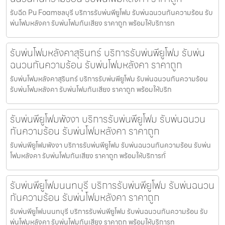
รับฉีด Pu Foamชลบุรี บริการรับพ่นพียูโฟม รับพ่นฉนวนกันความร้อน รับ
พ่นโฟมหลังคา รับพ่นโฟมกันเสียง ราคาถูก พร้อมให้บริการท
รับพ่นโฟมหลังคาสุรินทร์ บริการรับพ่นพียูโฟม รับพ่น
ฉนวนกันความร้อน รับพ่นโฟมหลังคา ราคาถูก
รับพ่นโฟมหลังคาสุรินทร์ บริการรับพ่นพียูโฟม รับพ่นฉนวนกันความร้อน
รับพ่นโฟมหลังคา รับพ่นโฟมกันเสียง ราคาถูก พร้อมให้บริก
รับพ่นพียูโฟมพังงา บริการรับพ่นพียูโฟม รับพ่นฉนวน
กันความร้อน รับพ่นโฟมหลังคา ราคาถูก
รับพ่นพียูโฟมพังงา บริการรับพ่นพียูโฟม รับพ่นฉนวนกันความร้อน รับพ่น
โฟมหลังคา รับพ่นโฟมกันเสียง ราคาถูก พร้อมให้บริการทั่
รับพ่นพียูโฟมนนทบุรี บริการรับพ่นพียูโฟม รับพ่นฉนวน
กันความร้อน รับพ่นโฟมหลังคา ราคาถูก
รับพ่นพียูโฟมนนทบุรี บริการรับพ่นพียูโฟม รับพ่นฉนวนกันความร้อน รับ
พ่นโฟมหลังคา รับพ่นโฟมกันเสียง ราคาถูก พร้อมให้บริการท