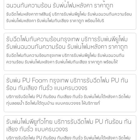
ฉนวนกันความร้อน รับพ่นโฟมหลังคา ราคาถูก
รับฉีดโฟมหลังคากาฬสินธุ์ บริการรับพ่นพียูโฟม รับพ่นฉนวนกันความร้อน
รับพ่นโฟมหลังคา รับพ่นโฟมกันเสียง ราคาถูก พร้อมให้บริ
รับฉีดโฟมกันความร้อนกรุงเทพ บริการรับพ่นพียูโฟม
รับพ่นฉนวนกันความร้อน รับพ่นโฟมหลังคา ราคาถูก
รับฉีดโฟมกันความร้อนกรุงเทพ บริการรับพ่นพียูโฟม รับพ่นฉนวนกัน
ความร้อน รับพ่นโฟมหลังคา รับพ่นโฟมกันเสียง ราคาถูก พร้อมให้
รับพ่น PU Foam กรุงเทพ บริการรับฉีดโฟม PU กัน
ร้อน กันเสียง กันรั่ว แบบครบวงจร
บริการรับฉีดโฟม PU กันร้อน กันเสียง กันรั่ว รับพ่นโฟมใต้หลังคา ฉีดโฟม
ทุ่นลอยน้ำ ฉีดโฟมใต้ถุนบ้าน แบบครบวงจร ให้บริการทั่
รับพ่นโฟมพียูทั่วไทย บริการรับฉีดโฟม PU กันร้อน กัน
เสียง กันรั่ว แบบครบวงจร
บริการรับฉีดโฟม PU กันร้อน กันเสียง กันรั่ว รับพ่นโฟมใต้หลังคา ฉีดโฟม