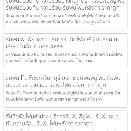
รับพ่นฉนวนกันความร้อนอ่างทอง บริการรับพ่นพียูโฟม
รับพ่นฉนวนกันความร้อน รับพ่นโฟมหลังคา ราคาถูก
รับพ่นฉนวนกันความร้อนอ่างทอง บริการรับพ่นพียูโฟม รับพ่นฉนวนกัน
ความร้อน รับพ่นโฟมหลังคา รับพ่นโฟมกันเสียง ราคาถูก พร้อมให
รับพ่นโฟมพียูตราด บริการรับฉีดโฟม PU กันร้อน กัน
เสียง กันรั่ว แบบครบวงจร
บริการรับฉีดโฟม PU กันร้อน กันเสียง กันรั่ว รับพ่นโฟมใต้หลังคา ฉีดโฟม
ทุ่นลอยน้ำ ฉีดโฟมใต้ถุนบ้าน แบบครบวงจร ให้บริการทั่
รับพ่น Pu Foamจันทบุรี บริการรับพ่นพียูโฟม รับพ่น
ฉนวนกันความร้อน รับพ่นโฟมหลังคา ราคาถูก
รับพ่น Pu Foamจันทบุรี บริการรับพ่นพียูโฟม รับพ่นฉนวนกันความร้อน
รับพ่นโฟมหลังคา รับพ่นโฟมกันเสียง ราคาถูก พร้อมให้บริกา
รับฉีดพียูโฟมลำปาง บริการรับพ่นพียูโฟม รับพ่นฉนวน
กันความร้อน รับพ่นโฟมหลังคา ราคาถูก