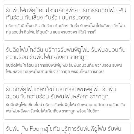
รับพ่นโฟมพียูป้อมปราบศัตรูพ่าย บริการรับฉีดโฟม PU
กันร้อน กันเสียง กันรั่ว แบบครบวงจร
บริการรับฉีดโฟม PU กันร้อน กันเสียง กันรั่ว รับพ่นโฟมใต้หลังคา ฉีดโฟม
ทุ่นลอยน้ำ ฉีดโฟมใต้ถุนบ้าน แบบครบวงจร ให้บริการทั่
รับฉีดโฟมใกล้ฉัน บริการรับพ่นพียูโฟม รับพ่นฉนวนกัน
ความร้อน รับพ่นโฟมหลังคา ราคาถูก
รับฉีดโฟมใกล้ฉัน บริการรับพ่นพียูโฟม รับพ่นฉนวนกันความร้อน รับพ่น
โฟมหลังคา รับพ่นโฟมกันเสียง ราคาถูก พร้อมให้บริการทั่วป
รับฉีดพียูโฟมเชียงใหม่ บริการรับพ่นพียูโฟม รับพ่น
ฉนวนกันความร้อน รับพ่นโฟมหลังคา ราคาถูก
รับฉีดพียูโฟมเชียงใหม่ บริการรับพ่นพียูโฟม รับพ่นฉนวนกันความร้อน รับ
พ่นโฟมหลังคา รับพ่นโฟมกันเสียง ราคาถูก พร้อมให้บริกา
รับพ่น Pu Foamสุโขทัย บริการรับพ่นพียูโฟม รับพ่น