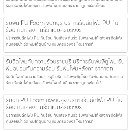
ร้อน รับพ่นโฟมหลังคา รับพ่นโฟมกันเสียง ราคาถูก พร้อมให้บร
รับพ่น PU Foam จันทบุรี บริการรับฉีดโฟม PU กัน
ร้อน กันเสียง กันรั่ว แบบครบวงจร
บริการรับฉีดโฟม PU กันร้อน กันเสียง กันรั่ว รับพ่นโฟมใต้หลังคา ฉีดโฟม
ทุ่นลอยน้ำ ฉีดโฟมใต้ถุนบ้าน แบบครบวงจร ให้บริการทั่
รับฉีดโฟมกันความร้อนราชบุรี บริการรับพ่นพียูโฟม รับ
พ่นฉนวนกันความร้อน รับพ่นโฟมหลังคา ราคาถูก
รับฉีดโฟมกันความร้อนราชบุรี บริการรับพ่นพียูโฟม รับพ่นฉนวนกันความ
ร้อน รับพ่นโฟมหลังคา รับพ่นโฟมกันเสียง ราคาถูก พร้อมให้
รับฉีด PU Foam สะพานสูง บริการรับฉีดโฟม PU กัน
ร้อน กันเสียง กันรั่ว แบบครบวงจร
บริการรับฉีดโฟม PU กันร้อน กันเสียง กันรั่ว รับพ่นโฟมใต้หลังคา ฉีดโฟม
ทุ่นลอยน้ำ ฉีดโฟมใต้ถุนบ้าน แบบครบวงจร ให้บริการทั่