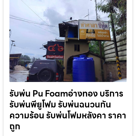
รับพ่น Pu Foamอ่างทอง บริการ
รับพ่นพียูโฟม รับพ่นฉนวนกัน
ความร้อน รับพ่นโฟมหลังคา ราคา
ถูก