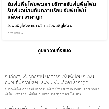
รับพ่นพียูโฟมพะเยา บริการรับพ่นพียูโฟม
รับพ่นฉนวนกันความร้อน รับพ่นโฟม
หลังคา ราคาถูก
รับพ่นพียูโฟมพะเยา บริการรับพ่นพียูโฟม ร
ดูเพิ่มเติม »
ดูบทความทั้งหมด
รับฉีดพียูโฟมอุทัยธานี บริการรับพ่นพียูโฟม รับพ่น
ฉนวนกันความร้อน รับพ่นโฟมหลังคา ราคาถูก
รับฉีดพียูโฟมอุทัยธานี บริการรับพ่นพียูโฟม รับพ่นฉนวนกันความร้อน รับ
พ่นโฟมหลังคา รับพ่นโฟมกันเสียง ราคาถูก พร้อมให้บริกา
รับพ่นโฟมพียูสุรินทร์ บริการรับฉีดโฟม PU กันร้อน กัน