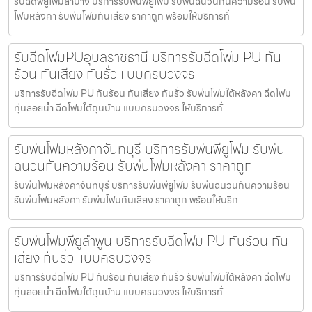
รับฉีดพียูโฟมลำปาง บริการรับพ่นพียูโฟม รับพ่นฉนวนกันความร้อน รับพ่น
โฟมหลังคา รับพ่นโฟมกันเสียง ราคาถูก พร้อมให้บริการทั่
รับฉีดโฟมPUอุบลราชธานี บริการรับฉีดโฟม PU กัน
ร้อน กันเสียง กันรั่ว แบบครบวงจร
บริการรับฉีดโฟม PU กันร้อน กันเสียง กันรั่ว รับพ่นโฟมใต้หลังคา ฉีดโฟม
ทุ่นลอยน้ำ ฉีดโฟมใต้ถุนบ้าน แบบครบวงจร ให้บริการทั่
รับพ่นโฟมหลังคาจันทบุรี บริการรับพ่นพียูโฟม รับพ่น
ฉนวนกันความร้อน รับพ่นโฟมหลังคา ราคาถูก
รับพ่นโฟมหลังคาจันทบุรี บริการรับพ่นพียูโฟม รับพ่นฉนวนกันความร้อน
รับพ่นโฟมหลังคา รับพ่นโฟมกันเสียง ราคาถูก พร้อมให้บริก
รับพ่นโฟมพียูลำพูน บริการรับฉีดโฟม PU กันร้อน กัน
เสียง กันรั่ว แบบครบวงจร
บริการรับฉีดโฟม PU กันร้อน กันเสียง กันรั่ว รับพ่นโฟมใต้หลังคา ฉีดโฟม
ทุ่นลอยน้ำ ฉีดโฟมใต้ถุนบ้าน แบบครบวงจร ให้บริการทั่