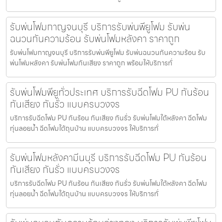
รับพ่นโฟมกาญจนบุรี บริการรับพ่นพียูโฟม รับพ่น
ฉนวนกันความร้อน รับพ่นโฟมหลังคา ราคาถูก
รับพ่นโฟมกาญจนบุรี บริการรับพ่นพียูโฟม รับพ่นฉนวนกันความร้อน รับ
พ่นโฟมหลังคา รับพ่นโฟมกันเสียง ราคาถูก พร้อมให้บริการทั่
รับพ่นโฟมพียูทั่วประเทศ บริการรับฉีดโฟม PU กันร้อน
กันเสียง กันรั่ว แบบครบวงจร
บริการรับฉีดโฟม PU กันร้อน กันเสียง กันรั่ว รับพ่นโฟมใต้หลังคา ฉีดโฟม
ทุ่นลอยน้ำ ฉีดโฟมใต้ถุนบ้าน แบบครบวงจร ให้บริการทั่
รับพ่นโฟมหลังคามีนบุรี บริการรับฉีดโฟม PU กันร้อน
กันเสียง กันรั่ว แบบครบวงจร
บริการรับฉีดโฟม PU กันร้อน กันเสียง กันรั่ว รับพ่นโฟมใต้หลังคา ฉีดโฟม
ทุ่นลอยน้ำ ฉีดโฟมใต้ถุนบ้าน แบบครบวงจร ให้บริการทั่