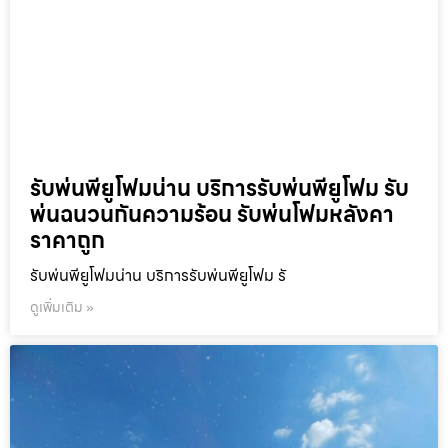
รับพ่นพียูโฟมน่าน บริการรับพ่นพียูโฟม รับ
พ่นฉนวนกันความร้อน รับพ่นโฟมหลังคา
ราคาถูก
รับพ่นพียูโฟมน่าน บริการรับพ่นพียูโฟม รั
ดูเพิ่มเติม »