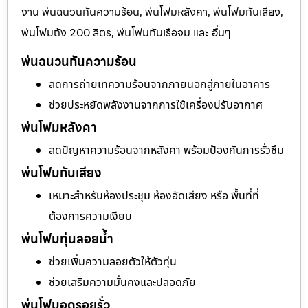
งาน พ่นฉนวนกันความร้อน, พ่นโฟมหลังคา, พ่นโฟมกันเสียง,
พ่นโฟมถัง 200 ลิตร, พ่นโฟมกันเรือจม และ อื่นๆ
พ่นฉนวนกันความร้อน
ลดการถ่ายเทความร้อนจากภายนอกสู่ภายในอาคาร
ช่วยประหยัดพลังงานจากการใช้เครื่องปรับอากาศ
พ่นโฟมหลังคา
ลดปัญหาความร้อนจากหลังคา พร้อมป้องกันการรั่วซึม
พ่นโฟมกันเสียง
เหมาะสำหรับห้องประชุม ห้องอัดเสียง หรือ พื้นที่ที่
ต้องการความเงียบ
พ่นโฟมทุ่นลอยน้ำ
ช่วยเพิ่มความลอยตัวให้ตัวทุ่น
ช่วยเสริมความมั่นคงและปลอดภัย
พ่นโฟมอุดรอยรั่ว