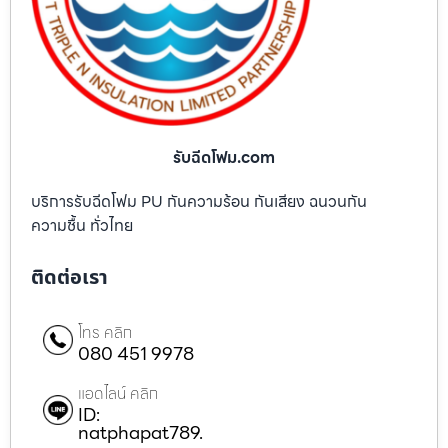
รับฉีดโฟม.com
บริการรับฉีดโฟม PU กันความร้อน กันเสียง ฉนวนกัน
ความชื้น ทั่วไทย
ติดต่อเรา
โทร คลิก
080 451 9978
แอดไลน์ คลิก
ID:
natphapat789.