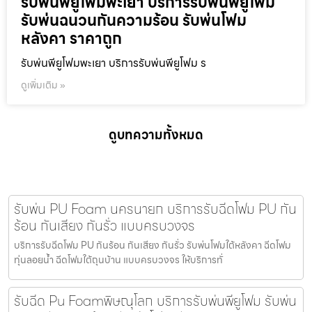
รับพ่นพียูโฟมพะเยา บริการรับพ่นพียูโฟม
รับพ่นฉนวนกันความร้อน รับพ่นโฟม
หลังคา ราคาถูก
รับพ่นพียูโฟมพะเยา บริการรับพ่นพียูโฟม ร
ดูเพิ่มเติม »
ดูบทความทั้งหมด
รับพ่น PU Foam นครนายก บริการรับฉีดโฟม PU กัน
ร้อน กันเสียง กันรั่ว แบบครบวงจร
บริการรับฉีดโฟม PU กันร้อน กันเสียง กันรั่ว รับพ่นโฟมใต้หลังคา ฉีดโฟม
ทุ่นลอยน้ำ ฉีดโฟมใต้ถุนบ้าน แบบครบวงจร ให้บริการทั่
รับฉีด Pu Foamพิษณุโลก บริการรับพ่นพียูโฟม รับพ่น