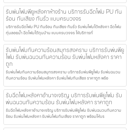
รับพ่นโฟมพียูหลังคาห้างร้าน บริการรับฉีดโฟม PU กัน
ร้อน กันเสียง กันรั่ว แบบครบวงจร
บริการรับฉีดโฟม PU กันร้อน กันเสียง กันรั่ว รับพ่นโฟมใต้หลังคา ฉีดโฟม
ทุ่นลอยน้ำ ฉีดโฟมใต้ถุนบ้าน แบบครบวงจร ให้บริการทั่
รับพ่นโฟมกันความร้อนสมุทรสงคราม บริการรับพ่นพียู
โฟม รับพ่นฉนวนกันความร้อน รับพ่นโฟมหลังคา ราคา
ถูก
รับพ่นโฟมกันความร้อนสมุทรสงคราม บริการรับพ่นพียูโฟม รับพ่นฉนวน
กันความร้อน รับพ่นโฟมหลังคา รับพ่นโฟมกันเสียง ราคาถูก พร้อ
รับฉีดโฟมหลังคาอำนาจเจริญ บริการรับพ่นพียูโฟม รับ
พ่นฉนวนกันความร้อน รับพ่นโฟมหลังคา ราคาถูก
รับฉีดโฟมหลังคาอำนาจเจริญ บริการรับพ่นพียูโฟม รับพ่นฉนวนกันความ
ร้อน รับพ่นโฟมหลังคา รับพ่นโฟมกันเสียง ราคาถูก พร้อมให้บร