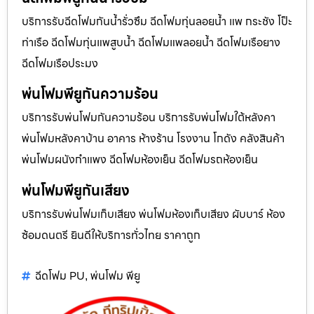
บริการรับฉีดโฟมกันน้ำรั่วซึม ฉีดโฟมทุ่นลอยน้ำ แพ กระชัง โป็ะ
ท่าเรือ ฉีดโฟมทุ่นแพสูบน้ำ ฉีดโฟมแพลอยน้ำ ฉีดโฟมเรือยาง
ฉีดโฟมเรือประมง
พ่นโฟมพียูกันความร้อน
บริการรับพ่นโฟมกันความร้อน บริการรับพ่นโฟมใต้หลังคา
พ่นโฟมหลังคาบ้าน อาคาร ห้างร้าน โรงงาน โกดัง คลังสินค้า
พ่นโฟมผนังกำแพง ฉีดโฟมห้องเย็น ฉีดโฟมรถห้องเย็น
พ่นโฟมพียูกันเสียง
บริการรับพ่นโฟมเก็บเสียง พ่นโฟมห้องเก็บเสียง ผับบาร์ ห้อง
ซ้อมดนตรี ยินดีให้บริการทั่วไทย ราคาถูก
ฉีดโฟม PU
พ่นโฟม พียู
,