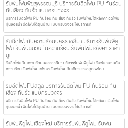
รับพ่นโฟมพียูสุพรรณบุรี บริการรับฉีดโฟม PU กันร้อน
กันเสียง กันรั่ว แบบครบวงจร
บริการรับฉีดโฟม PU กันร้อน กันเสียง กันรั่ว รับพ่นโฟมใต้หลังคา ฉีดโฟม
ทุ่นลอยน้ำ ฉีดโฟมใต้ถุนบ้าน แบบครบวงจร ให้บริการทั่
รับฉีดโฟมกันความร้อนนครราชสีมา บริการรับพ่นพียู
โฟม รับพ่นฉนวนกันความร้อน รับพ่นโฟมหลังคา ราคา
ถูก
รับฉีดโฟมกันความร้อนนครราชสีมา บริการรับพ่นพียูโฟม รับพ่นฉนวนกัน
ความร้อน รับพ่นโฟมหลังคา รับพ่นโฟมกันเสียง ราคาถูก พร้อม
รับฉีดโฟมPUสตูล บริการรับฉีดโฟม PU กันร้อน กัน
เสียง กันรั่ว แบบครบวงจร
บริการรับฉีดโฟม PU กันร้อน กันเสียง กันรั่ว รับพ่นโฟมใต้หลังคา ฉีดโฟม
ทุ่นลอยน้ำ ฉีดโฟมใต้ถุนบ้าน แบบครบวงจร ให้บริการทั่
รับพ่นพียูโฟมเชียงใหม่ บริการรับพ่นพียูโฟม รับพ่น