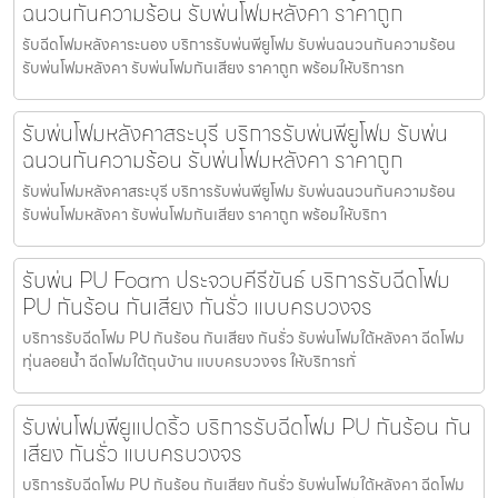
ฉนวนกันความร้อน รับพ่นโฟมหลังคา ราคาถูก
รับฉีดโฟมหลังคาระนอง บริการรับพ่นพียูโฟม รับพ่นฉนวนกันความร้อน
รับพ่นโฟมหลังคา รับพ่นโฟมกันเสียง ราคาถูก พร้อมให้บริการท
รับพ่นโฟมหลังคาสระบุรี บริการรับพ่นพียูโฟม รับพ่น
ฉนวนกันความร้อน รับพ่นโฟมหลังคา ราคาถูก
รับพ่นโฟมหลังคาสระบุรี บริการรับพ่นพียูโฟม รับพ่นฉนวนกันความร้อน
รับพ่นโฟมหลังคา รับพ่นโฟมกันเสียง ราคาถูก พร้อมให้บริกา
รับพ่น PU Foam ประจวบคีรีขันธ์ บริการรับฉีดโฟม
PU กันร้อน กันเสียง กันรั่ว แบบครบวงจร
บริการรับฉีดโฟม PU กันร้อน กันเสียง กันรั่ว รับพ่นโฟมใต้หลังคา ฉีดโฟม
ทุ่นลอยน้ำ ฉีดโฟมใต้ถุนบ้าน แบบครบวงจร ให้บริการทั่
รับพ่นโฟมพียูแปดริ้ว บริการรับฉีดโฟม PU กันร้อน กัน
เสียง กันรั่ว แบบครบวงจร
บริการรับฉีดโฟม PU กันร้อน กันเสียง กันรั่ว รับพ่นโฟมใต้หลังคา ฉีดโฟม