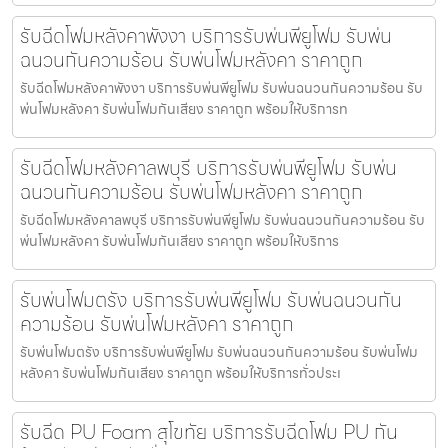
รับฉีดโฟมหลังคาพังงา บริการรับพ่นพียูโฟม รับพ่น
ฉนวนกันความร้อน รับพ่นโฟมหลังคา ราคาถูก
รับฉีดโฟมหลังคาพังงา บริการรับพ่นพียูโฟม รับพ่นฉนวนกันความร้อน รับ
พ่นโฟมหลังคา รับพ่นโฟมกันเสียง ราคาถูก พร้อมให้บริการท
รับฉีดโฟมหลังคาลพบุรี บริการรับพ่นพียูโฟม รับพ่น
ฉนวนกันความร้อน รับพ่นโฟมหลังคา ราคาถูก
รับฉีดโฟมหลังคาลพบุรี บริการรับพ่นพียูโฟม รับพ่นฉนวนกันความร้อน รับ
พ่นโฟมหลังคา รับพ่นโฟมกันเสียง ราคาถูก พร้อมให้บริการ
รับพ่นโฟมตรัง บริการรับพ่นพียูโฟม รับพ่นฉนวนกัน
ความร้อน รับพ่นโฟมหลังคา ราคาถูก
รับพ่นโฟมตรัง บริการรับพ่นพียูโฟม รับพ่นฉนวนกันความร้อน รับพ่นโฟม
หลังคา รับพ่นโฟมกันเสียง ราคาถูก พร้อมให้บริการทั่วประเ
รับฉีด PU Foam สุโขทัย บริการรับฉีดโฟม PU กัน