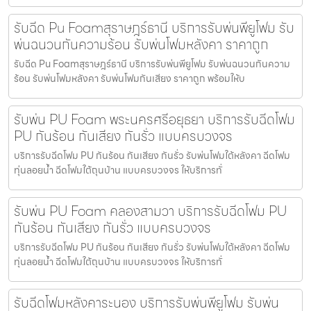
รับฉีด Pu Foamสุราษฎร์ธานี บริการรับพ่นพียูโฟม รับ
พ่นฉนวนกันความร้อน รับพ่นโฟมหลังคา ราคาถูก
รับฉีด Pu Foamสุราษฎร์ธานี บริการรับพ่นพียูโฟม รับพ่นฉนวนกันความ
ร้อน รับพ่นโฟมหลังคา รับพ่นโฟมกันเสียง ราคาถูก พร้อมให้บ
รับพ่น PU Foam พระนครศรีอยุธยา บริการรับฉีดโฟม
PU กันร้อน กันเสียง กันรั่ว แบบครบวงจร
บริการรับฉีดโฟม PU กันร้อน กันเสียง กันรั่ว รับพ่นโฟมใต้หลังคา ฉีดโฟม
ทุ่นลอยน้ำ ฉีดโฟมใต้ถุนบ้าน แบบครบวงจร ให้บริการทั่
รับพ่น PU Foam คลองสามวา บริการรับฉีดโฟม PU
กันร้อน กันเสียง กันรั่ว แบบครบวงจร
บริการรับฉีดโฟม PU กันร้อน กันเสียง กันรั่ว รับพ่นโฟมใต้หลังคา ฉีดโฟม
ทุ่นลอยน้ำ ฉีดโฟมใต้ถุนบ้าน แบบครบวงจร ให้บริการทั่
รับฉีดโฟมหลังคาระนอง บริการรับพ่นพียูโฟม รับพ่น