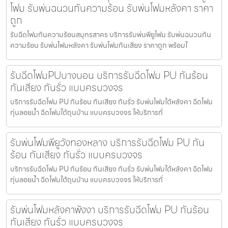
โฟม รับพ่นฉนวนกันความร้อน รับพ่นโฟมหลังคา ราคา
ถูก
รับฉีดโฟมกันความร้อนสมุทรสาคร บริการรับพ่นพียูโฟม รับพ่นฉนวนกัน
ความร้อน รับพ่นโฟมหลังคา รับพ่นโฟมกันเสียง ราคาถูก พร้อมใ
รับฉีดโฟมPUบางบอน บริการรับฉีดโฟม PU กันร้อน
กันเสียง กันรั่ว แบบครบวงจร
บริการรับฉีดโฟม PU กันร้อน กันเสียง กันรั่ว รับพ่นโฟมใต้หลังคา ฉีดโฟม
ทุ่นลอยน้ำ ฉีดโฟมใต้ถุนบ้าน แบบครบวงจร ให้บริการทั่
รับพ่นโฟมพียูวังทองหลาง บริการรับฉีดโฟม PU กัน
ร้อน กันเสียง กันรั่ว แบบครบวงจร
บริการรับฉีดโฟม PU กันร้อน กันเสียง กันรั่ว รับพ่นโฟมใต้หลังคา ฉีดโฟม
ทุ่นลอยน้ำ ฉีดโฟมใต้ถุนบ้าน แบบครบวงจร ให้บริการทั่
รับพ่นโฟมหลังคาพังงา บริการรับฉีดโฟม PU กันร้อน
กันเสียง กันรั่ว แบบครบวงจร