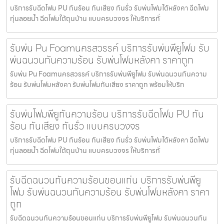
บริการรับฉีดโฟม PU กันร้อน กันเสียง กันรั่ว รับพ่นโฟมใต้หลังคา ฉีดโฟม
ทุ่นลอยน้ำ ฉีดโฟมใต้ถุนบ้าน แบบครบวงจร ให้บริการทั่
รับพ่น Pu Foamนครสวรรค์ บริการรับพ่นพียูโฟม รับ
พ่นฉนวนกันความร้อน รับพ่นโฟมหลังคา ราคาถูก
รับพ่น Pu Foamนครสวรรค์ บริการรับพ่นพียูโฟม รับพ่นฉนวนกันความ
ร้อน รับพ่นโฟมหลังคา รับพ่นโฟมกันเสียง ราคาถูก พร้อมให้บริก
รับพ่นโฟมพียูกันความร้อน บริการรับฉีดโฟม PU กัน
ร้อน กันเสียง กันรั่ว แบบครบวงจร
บริการรับฉีดโฟม PU กันร้อน กันเสียง กันรั่ว รับพ่นโฟมใต้หลังคา ฉีดโฟม
ทุ่นลอยน้ำ ฉีดโฟมใต้ถุนบ้าน แบบครบวงจร ให้บริการทั่
รับฉีดฉนวนกันความร้อนขอนแก่น บริการรับพ่นพียู
โฟม รับพ่นฉนวนกันความร้อน รับพ่นโฟมหลังคา ราคา
ถูก
รับฉีดฉนวนกันความร้อนขอนแก่น บริการรับพ่นพียูโฟม รับพ่นฉนวนกัน