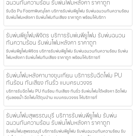
ฉนวนกันความร้อน รับพ่นโฟมหลังคา ราคาถูก
รับฉีด Pu Foamพิษณุโลก บริการรับพ่นพียูโฟม รับพ่นฉนวนกันความร้อน
รับพ่นโฟมหลังคา รับพ่นโฟมกันเสียง ราคาถูก พร้อมให้บริกา
รับพ่นพียูโฟมพิจิตร บริการรับพ่นพียูโฟม รับพ่นฉนวน
กันความร้อน รับพ่นโฟมหลังคา ราคาถูก
รับพ่นพียูโฟมพิจิตร บริการรับพ่นพียูโฟม รับพ่นฉนวนกันความร้อน รับพ่น
โฟมหลังคา รับพ่นโฟมกันเสียง ราคาถูก พร้อมให้บริการทั
รับพ่นโฟมหลังคาบางขุนเทียน บริการรับฉีดโฟม PU
กันร้อน กันเสียง กันรั่ว แบบครบวงจร
บริการรับฉีดโฟม PU กันร้อน กันเสียง กันรั่ว รับพ่นโฟมใต้หลังคา ฉีดโฟม
ทุ่นลอยน้ำ ฉีดโฟมใต้ถุนบ้าน แบบครบวงจร ให้บริการทั่
รับพ่นโฟมสุพรรณบุรี บริการรับพ่นพียูโฟม รับพ่น
ฉนวนกันความร้อน รับพ่นโฟมหลังคา ราคาถูก
รับพ่นโฟมสุพรรณบุรี บริการรับพ่นพียูโฟม รับพ่นฉนวนกันความร้อน รับ