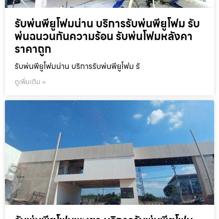
รับพ่นพียูโฟมน่าน บริการรับพ่นพียูโฟม รับ
พ่นฉนวนกันความร้อน รับพ่นโฟมหลังคา
ราคาถูก
รับพ่นพียูโฟมน่าน บริการรับพ่นพียูโฟม รั
ดูเพิ่มเติม »