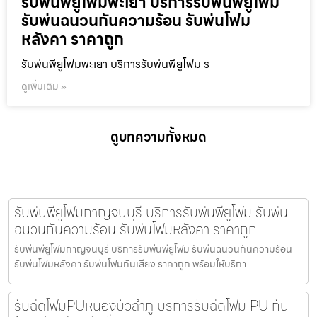
รับพ่นพียูโฟมพะเยา บริการรับพ่นพียูโฟม
รับพ่นฉนวนกันความร้อน รับพ่นโฟม
หลังคา ราคาถูก
รับพ่นพียูโฟมพะเยา บริการรับพ่นพียูโฟม ร
ดูเพิ่มเติม »
ดูบทความทั้งหมด
รับพ่นพียูโฟมกาญจนบุรี บริการรับพ่นพียูโฟม รับพ่น
ฉนวนกันความร้อน รับพ่นโฟมหลังคา ราคาถูก
รับพ่นพียูโฟมกาญจนบุรี บริการรับพ่นพียูโฟม รับพ่นฉนวนกันความร้อน
รับพ่นโฟมหลังคา รับพ่นโฟมกันเสียง ราคาถูก พร้อมให้บริกา
รับฉีดโฟมPUหนองบัวลำภู บริการรับฉีดโฟม PU กัน