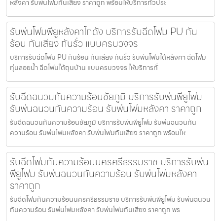
หลังคา รับพ่นโฟมกันเสียง ราคาถูก พร้อมให้บริการทั่วประ
รับพ่นโฟมพียูหลังคาโกดัง บริการรับฉีดโฟม PU กัน
ร้อน กันเสียง กันรั่ว แบบครบวงจร
บริการรับฉีดโฟม PU กันร้อน กันเสียง กันรั่ว รับพ่นโฟมใต้หลังคา ฉีดโฟม
ทุ่นลอยน้ำ ฉีดโฟมใต้ถุนบ้าน แบบครบวงจร ให้บริการทั่
รับฉีดฉนวนกันความร้อนชัยภูมิ บริการรับพ่นพียูโฟม
รับพ่นฉนวนกันความร้อน รับพ่นโฟมหลังคา ราคาถูก
รับฉีดฉนวนกันความร้อนชัยภูมิ บริการรับพ่นพียูโฟม รับพ่นฉนวนกัน
ความร้อน รับพ่นโฟมหลังคา รับพ่นโฟมกันเสียง ราคาถูก พร้อมให
รับฉีดโฟมกันความร้อนนครศรีธรรมราช บริการรับพ่น
พียูโฟม รับพ่นฉนวนกันความร้อน รับพ่นโฟมหลังคา
ราคาถูก
รับฉีดโฟมกันความร้อนนครศรีธรรมราช บริการรับพ่นพียูโฟม รับพ่นฉนวน
กันความร้อน รับพ่นโฟมหลังคา รับพ่นโฟมกันเสียง ราคาถูก พร