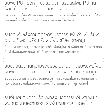
รับพ่น PU Foam แปดริ้ว บริการรับฉีดโฟม PU กัน
ร้อน กันเสียง กันรั่ว แบบครบวงจร
บริการรับฉีดโฟม PU กันร้อน กันเสียง กันรั่ว รับพ่นโฟมใต้หลังคา ฉีดโฟม
ทุ่นลอยน้ำ ฉีดโฟมใต้ถุนบ้าน แบบครบวงจร ให้บริการทั่
รับฉีดโฟมหลังคามุกดาหาร บริการรับพ่นพียูโฟม รับพ่น
ฉนวนกันความร้อน รับพ่นโฟมหลังคา ราคาถูก
รับฉีดโฟมหลังคามุกดาหาร บริการรับพ่นพียูโฟม รับพ่นฉนวนกันความร้อน
รับพ่นโฟมหลังคา รับพ่นโฟมกันเสียง ราคาถูก พร้อมให้บริก
รับฉีดฉนวนกันความร้อนร้อยเอ็ด บริการรับพ่นพียูโฟม
รับพ่นฉนวนกันความร้อน รับพ่นโฟมหลังคา ราคาถูก
รับฉีดฉนวนกันความร้อนร้อยเอ็ด บริการรับพ่นพียูโฟม รับพ่นฉนวนกัน
ความร้อน รับพ่นโฟมหลังคา รับพ่นโฟมกันเสียง ราคาถูก พร้อมใ
รับพ่นโฟมกันความร้อนพัทลุง บริการรับพ่นพียูโฟม รับ
พ่นฉนวนกันความร้อน รับพ่นโฟมหลังคา ราคาถูก