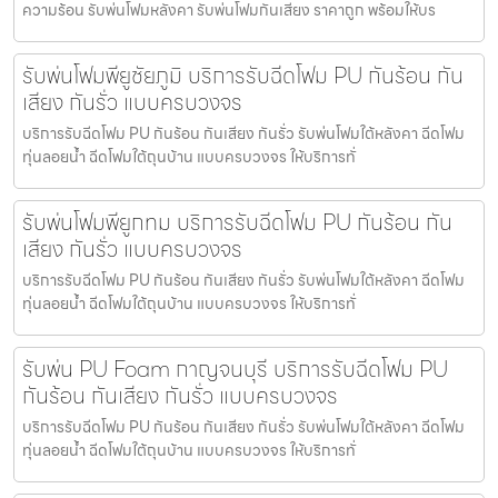
ความร้อน รับพ่นโฟมหลังคา รับพ่นโฟมกันเสียง ราคาถูก พร้อมให้บร
รับพ่นโฟมพียูชัยภูมิ บริการรับฉีดโฟม PU กันร้อน กัน
เสียง กันรั่ว แบบครบวงจร
บริการรับฉีดโฟม PU กันร้อน กันเสียง กันรั่ว รับพ่นโฟมใต้หลังคา ฉีดโฟม
ทุ่นลอยน้ำ ฉีดโฟมใต้ถุนบ้าน แบบครบวงจร ให้บริการทั่
รับพ่นโฟมพียูกทม บริการรับฉีดโฟม PU กันร้อน กัน
เสียง กันรั่ว แบบครบวงจร
บริการรับฉีดโฟม PU กันร้อน กันเสียง กันรั่ว รับพ่นโฟมใต้หลังคา ฉีดโฟม
ทุ่นลอยน้ำ ฉีดโฟมใต้ถุนบ้าน แบบครบวงจร ให้บริการทั่
รับพ่น PU Foam กาญจนบุรี บริการรับฉีดโฟม PU
กันร้อน กันเสียง กันรั่ว แบบครบวงจร
บริการรับฉีดโฟม PU กันร้อน กันเสียง กันรั่ว รับพ่นโฟมใต้หลังคา ฉีดโฟม
ทุ่นลอยน้ำ ฉีดโฟมใต้ถุนบ้าน แบบครบวงจร ให้บริการทั่