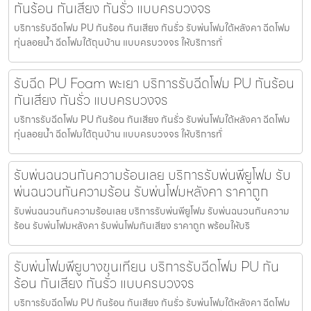
กันร้อน กันเสียง กันรั่ว แบบครบวงจร
บริการรับฉีดโฟม PU กันร้อน กันเสียง กันรั่ว รับพ่นโฟมใต้หลังคา ฉีดโฟม
ทุ่นลอยน้ำ ฉีดโฟมใต้ถุนบ้าน แบบครบวงจร ให้บริการทั่
รับฉีด PU Foam พะเยา บริการรับฉีดโฟม PU กันร้อน
กันเสียง กันรั่ว แบบครบวงจร
บริการรับฉีดโฟม PU กันร้อน กันเสียง กันรั่ว รับพ่นโฟมใต้หลังคา ฉีดโฟม
ทุ่นลอยน้ำ ฉีดโฟมใต้ถุนบ้าน แบบครบวงจร ให้บริการทั่
รับพ่นฉนวนกันความร้อนเลย บริการรับพ่นพียูโฟม รับ
พ่นฉนวนกันความร้อน รับพ่นโฟมหลังคา ราคาถูก
รับพ่นฉนวนกันความร้อนเลย บริการรับพ่นพียูโฟม รับพ่นฉนวนกันความ
ร้อน รับพ่นโฟมหลังคา รับพ่นโฟมกันเสียง ราคาถูก พร้อมให้บริ
รับพ่นโฟมพียูบางขุนเทียน บริการรับฉีดโฟม PU กัน
ร้อน กันเสียง กันรั่ว แบบครบวงจร
บริการรับฉีดโฟม PU กันร้อน กันเสียง กันรั่ว รับพ่นโฟมใต้หลังคา ฉีดโฟม