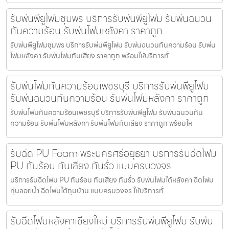
รับพ่นพียูโฟมชุมพร บริการรับพ่นพียูโฟม รับพ่นฉนวน
กันความร้อน รับพ่นโฟมหลังคา ราคาถูก
รับพ่นพียูโฟมชุมพร บริการรับพ่นพียูโฟม รับพ่นฉนวนกันความร้อน รับพ่น
โฟมหลังคา รับพ่นโฟมกันเสียง ราคาถูก พร้อมให้บริการทั่
รับพ่นโฟมกันความร้อนเพชรบุรี บริการรับพ่นพียูโฟม
รับพ่นฉนวนกันความร้อน รับพ่นโฟมหลังคา ราคาถูก
รับพ่นโฟมกันความร้อนเพชรบุรี บริการรับพ่นพียูโฟม รับพ่นฉนวนกัน
ความร้อน รับพ่นโฟมหลังคา รับพ่นโฟมกันเสียง ราคาถูก พร้อมให
รับฉีด PU Foam พระนครศรีอยุธยา บริการรับฉีดโฟม
PU กันร้อน กันเสียง กันรั่ว แบบครบวงจร
บริการรับฉีดโฟม PU กันร้อน กันเสียง กันรั่ว รับพ่นโฟมใต้หลังคา ฉีดโฟม
ทุ่นลอยน้ำ ฉีดโฟมใต้ถุนบ้าน แบบครบวงจร ให้บริการทั่
รับฉีดโฟมหลังคาเชียงใหม่ บริการรับพ่นพียูโฟม รับพ่น