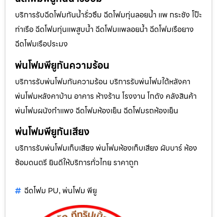
บริการรับฉีดโฟมกันน้ำรั่วซึม ฉีดโฟมทุ่นลอยน้ำ แพ กระชัง โป็ะ
ท่าเรือ ฉีดโฟมทุ่นแพสูบน้ำ ฉีดโฟมแพลอยน้ำ ฉีดโฟมเรือยาง
ฉีดโฟมเรือประมง
พ่นโฟมพียูกันความร้อน
บริการรับพ่นโฟมกันความร้อน บริการรับพ่นโฟมใต้หลังคา
พ่นโฟมหลังคาบ้าน อาคาร ห้างร้าน โรงงาน โกดัง คลังสินค้า
พ่นโฟมผนังกำแพง ฉีดโฟมห้องเย็น ฉีดโฟมรถห้องเย็น
พ่นโฟมพียูกันเสียง
บริการรับพ่นโฟมเก็บเสียง พ่นโฟมห้องเก็บเสียง ผับบาร์ ห้อง
ซ้อมดนตรี ยินดีให้บริการทั่วไทย ราคาถูก
ฉีดโฟม PU
พ่นโฟม พียู
,