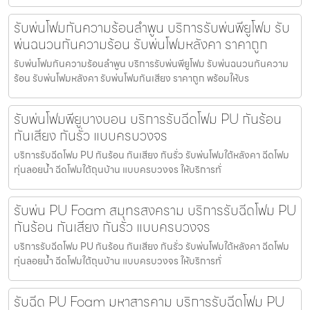
รับพ่นโฟมกันความร้อนลำพูน บริการรับพ่นพียูโฟม รับ
พ่นฉนวนกันความร้อน รับพ่นโฟมหลังคา ราคาถูก
รับพ่นโฟมกันความร้อนลำพูน บริการรับพ่นพียูโฟม รับพ่นฉนวนกันความ
ร้อน รับพ่นโฟมหลังคา รับพ่นโฟมกันเสียง ราคาถูก พร้อมให้บร
รับพ่นโฟมพียูบางบอน บริการรับฉีดโฟม PU กันร้อน
กันเสียง กันรั่ว แบบครบวงจร
บริการรับฉีดโฟม PU กันร้อน กันเสียง กันรั่ว รับพ่นโฟมใต้หลังคา ฉีดโฟม
ทุ่นลอยน้ำ ฉีดโฟมใต้ถุนบ้าน แบบครบวงจร ให้บริการทั่
รับพ่น PU Foam สมุทรสงคราม บริการรับฉีดโฟม PU
กันร้อน กันเสียง กันรั่ว แบบครบวงจร
บริการรับฉีดโฟม PU กันร้อน กันเสียง กันรั่ว รับพ่นโฟมใต้หลังคา ฉีดโฟม
ทุ่นลอยน้ำ ฉีดโฟมใต้ถุนบ้าน แบบครบวงจร ให้บริการทั่
รับฉีด PU Foam มหาสารคาม บริการรับฉีดโฟม PU