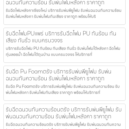
ฉนวนกันความร้อน รับพ่นโฟมหลังคา ราคาถูก
รับฉีดโฟมหลังคาเชียงใหม่ บริการรับพ่นพียูโฟม รับพ่นฉนวนกันความร้อน
รับพ่นโฟมหลังคา รับพ่นโฟมกันเสียง ราคาถูก พร้อมให้บริ
รับฉีดโฟมPUแพร่ บริการรับฉีดโฟม PU กันร้อน กัน
เสียง กันรั่ว แบบครบวงจร
บริการรับฉีดโฟม PU กันร้อน กันเสียง กันรั่ว รับพ่นโฟมใต้หลังคา ฉีดโฟม
ทุ่นลอยน้ำ ฉีดโฟมใต้ถุนบ้าน แบบครบวงจร ให้บริการทั่
รับฉีด Pu Foamตรัง บริการรับพ่นพียูโฟม รับพ่น
ฉนวนกันความร้อน รับพ่นโฟมหลังคา ราคาถูก
รับฉีด Pu Foamตรัง บริการรับพ่นพียูโฟม รับพ่นฉนวนกันความร้อน รับ
พ่นโฟมหลังคา รับพ่นโฟมกันเสียง ราคาถูก พร้อมให้บริการทั่
รับฉีดฉนวนกันความร้อนตรัง บริการรับพ่นพียูโฟม รับ
พ่นฉนวนกันความร้อน รับพ่นโฟมหลังคา ราคาถูก
รับฉีดฉนวนกันความร้อนตรัง บริการรับพ่นพียูโฟม รับพ่นฉนวนกันความ