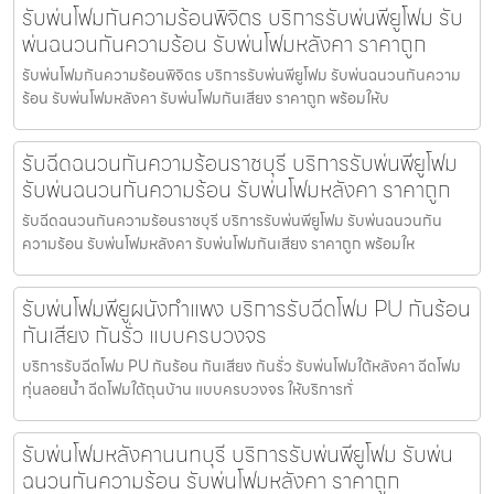
รับพ่นโฟมกันความร้อนพิจิตร บริการรับพ่นพียูโฟม รับ
พ่นฉนวนกันความร้อน รับพ่นโฟมหลังคา ราคาถูก
รับพ่นโฟมกันความร้อนพิจิตร บริการรับพ่นพียูโฟม รับพ่นฉนวนกันความ
ร้อน รับพ่นโฟมหลังคา รับพ่นโฟมกันเสียง ราคาถูก พร้อมให้บ
รับฉีดฉนวนกันความร้อนราชบุรี บริการรับพ่นพียูโฟม
รับพ่นฉนวนกันความร้อน รับพ่นโฟมหลังคา ราคาถูก
รับฉีดฉนวนกันความร้อนราชบุรี บริการรับพ่นพียูโฟม รับพ่นฉนวนกัน
ความร้อน รับพ่นโฟมหลังคา รับพ่นโฟมกันเสียง ราคาถูก พร้อมให
รับพ่นโฟมพียูผนังกำแพง บริการรับฉีดโฟม PU กันร้อน
กันเสียง กันรั่ว แบบครบวงจร
บริการรับฉีดโฟม PU กันร้อน กันเสียง กันรั่ว รับพ่นโฟมใต้หลังคา ฉีดโฟม
ทุ่นลอยน้ำ ฉีดโฟมใต้ถุนบ้าน แบบครบวงจร ให้บริการทั่
รับพ่นโฟมหลังคานนทบุรี บริการรับพ่นพียูโฟม รับพ่น
ฉนวนกันความร้อน รับพ่นโฟมหลังคา ราคาถูก