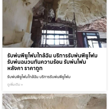
รับพ่นพียูโฟมใกล้ฉัน บริการรับพ่นพียูโฟม
รับพ่นฉนวนกันความร้อน รับพ่นโฟม
หลังคา ราคาถูก
รับพ่นพียูโฟมใกล้ฉัน บริการรับพ่นพียูโฟม
ดูเพิ่มเติม »