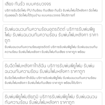
เสียง กันรั่ว แบบครบวงจร
บริการรับฉีดโฟม PU กันร้อน กันเสียง กันรั่ว รับพ่นโฟมใต้หลังคา ฉีดโฟม
ทุ่นลอยน้ำ ฉีดโฟมใต้ถุนบ้าน แบบครบวงจร ให้บริการทั่
รับพ่นฉนวนกันความร้อนอุตรดิตถ์ บริการรับพ่นพียู
โฟม รับพ่นฉนวนกันความร้อน รับพ่นโฟมหลังคา ราคา
ถูก
รับพ่นฉนวนกันความร้อนอุตรดิตถ์ บริการรับพ่นพียูโฟม รับพ่นฉนวนกัน
ความร้อน รับพ่นโฟมหลังคา รับพ่นโฟมกันเสียง ราคาถูก พร้อม
รับฉีดโฟมหลังคาใกล้ฉัน บริการรับพ่นพียูโฟม รับพ่น
ฉนวนกันความร้อน รับพ่นโฟมหลังคา ราคาถูก
รับฉีดโฟมหลังคาใกล้ฉัน บริการรับพ่นพียูโฟม รับพ่นฉนวนกันความร้อน
รับพ่นโฟมหลังคา รับพ่นโฟมกันเสียง ราคาถูก พร้อมให้บริกา
รับพ่นพียูโฟมชัยภูมิ บริการรับพ่นพียูโฟม รับพ่นฉนวน
กันความร้อน รับพ่นโฟมหลังคา ราคาถูก