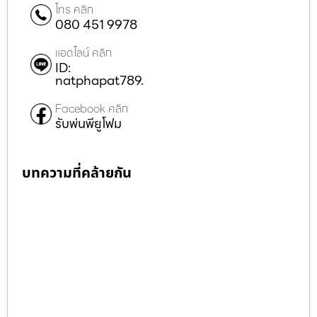
โทร คลิก
080 451 9978
แอดไลน์ คลิก
ID:
natphapat789.
Facebook คลิก
รับพ่นพียูโฟม
บทความที่คล้ายกัน