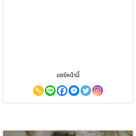
แชร์หน้านี้