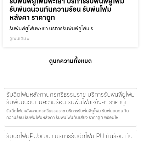
รับพ่นพียูโฟมพะเยา บริการรับพ่นพียูโฟม
รับพ่นฉนวนกันความร้อน รับพ่นโฟม
หลังคา ราคาถูก
รับพ่นพียูโฟมพะเยา บริการรับพ่นพียูโฟม ร
ดูเพิ่มเติม »
ดูบทความทั้งหมด
รับฉีดโฟมหลังคานครศรีธรรมราช บริการรับพ่นพียูโฟม
รับพ่นฉนวนกันความร้อน รับพ่นโฟมหลังคา ราคาถูก
รับฉีดโฟมหลังคานครศรีธรรมราช บริการรับพ่นพียูโฟม รับพ่นฉนวนกัน
ความร้อน รับพ่นโฟมหลังคา รับพ่นโฟมกันเสียง ราคาถูก พร้อมให
รับฉีดโฟมPUวัฒนา บริการรับฉีดโฟม PU กันร้อน กัน