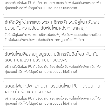
บริการรับฉีดโฟม PU กันร้อน กันเสียง กันรั่ว รับพ่นโฟมใต้หลังคา ฉีดโฟม
ทุ่นลอยน้ำ ฉีดโฟมใต้ถุนบ้าน แบบครบวงจร ให้บริการทั่
รับฉีดพียูโฟมกำแพงเพชร บริการรับพ่นพียูโฟม รับพ่น
ฉนวนกันความร้อน รับพ่นโฟมหลังคา ราคาถูก
รับฉีดพียูโฟมกำแพงเพชร บริการรับพ่นพียูโฟม รับพ่นฉนวนกันความร้อน
รับพ่นโฟมหลังคา รับพ่นโฟมกันเสียง ราคาถูก พร้อมให้บริกา
รับพ่นโฟมพียูราษฎร์บูรณะ บริการรับฉีดโฟม PU กัน
ร้อน กันเสียง กันรั่ว แบบครบวงจร
บริการรับฉีดโฟม PU กันร้อน กันเสียง กันรั่ว รับพ่นโฟมใต้หลังคา ฉีดโฟม
ทุ่นลอยน้ำ ฉีดโฟมใต้ถุนบ้าน แบบครบวงจร ให้บริการทั่
รับฉีดโฟมPUพะเยา บริการรับฉีดโฟม PU กันร้อน กัน
เสียง กันรั่ว แบบครบวงจร
บริการรับฉีดโฟม PU กันร้อน กันเสียง กันรั่ว รับพ่นโฟมใต้หลังคา ฉีดโฟม
ทุ่นลอยน้ำ ฉีดโฟมใต้ถุนบ้าน แบบครบวงจร ให้บริการทั่