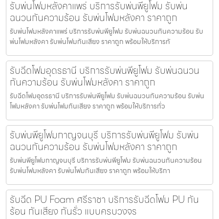
รับพ่นโฟมหลังคาแพร่ บริการรับพ่นพียูโฟม รับพ่น
ฉนวนกันความร้อน รับพ่นโฟมหลังคา ราคาถูก
รับพ่นโฟมหลังคาแพร่ บริการรับพ่นพียูโฟม รับพ่นฉนวนกันความร้อน รับ
พ่นโฟมหลังคา รับพ่นโฟมกันเสียง ราคาถูก พร้อมให้บริการทั
รับฉีดโฟมอุดรธานี บริการรับพ่นพียูโฟม รับพ่นฉนวน
กันความร้อน รับพ่นโฟมหลังคา ราคาถูก
รับฉีดโฟมอุดรธานี บริการรับพ่นพียูโฟม รับพ่นฉนวนกันความร้อน รับพ่น
โฟมหลังคา รับพ่นโฟมกันเสียง ราคาถูก พร้อมให้บริการทั่ว
รับพ่นพียูโฟมกาญจนบุรี บริการรับพ่นพียูโฟม รับพ่น
ฉนวนกันความร้อน รับพ่นโฟมหลังคา ราคาถูก
รับพ่นพียูโฟมกาญจนบุรี บริการรับพ่นพียูโฟม รับพ่นฉนวนกันความร้อน
รับพ่นโฟมหลังคา รับพ่นโฟมกันเสียง ราคาถูก พร้อมให้บริกา
รับฉีด PU Foam ศรีราชา บริการรับฉีดโฟม PU กัน
ร้อน กันเสียง กันรั่ว แบบครบวงจร