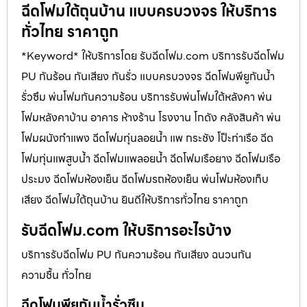
ฉีดโฟมใต้ถุนบ้าน แบบครบวงจร ให้บริการ
ทั่วไทย ราคาถูก
*Keyword* ให้บริการโดย รับฉีดโฟม.com บริการรับฉีดโฟม
PU กันร้อน กันเสียง กันรั่ว แบบครบวงจร ฉีดโฟมพียูกันน้ำ
รั่วซึม พ่นโฟมกันความร้อน บริการรับพ่นโฟมใต้หลังคา พ่น
โฟมหลังคาบ้าน อาคาร ห้างร้าน โรงงาน โกดัง คลังสินค้า พ่น
โฟมผนังกำแพง ฉีดโฟมทุ่นลอยน้ำ แพ กระชัง โป็ะท่าเรือ ฉีด
โฟมทุ่นแพสูบน้ำ ฉีดโฟมแพลอยน้ำ ฉีดโฟมเรือยาง ฉีดโฟมเรือ
ประมง ฉีดโฟมห้องเย็น ฉีดโฟมรถห้องเย็น พ่นโฟมห้องเก็บ
เสียง ฉีดโฟมใต้ถุนบ้าน ยินดีให้บริการทั่วไทย ราคาถูก
รับฉีดโฟม.com ให้บริการอะไรบ้าง
บริการรับฉีดโฟม PU กันความร้อน กันเสียง ฉนวนกัน
ความชื้น ทั่วไทย
ฉีดโฟมพียูกันน้ำรั่วซึม