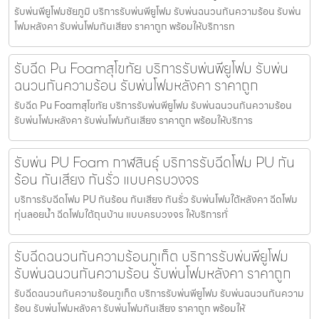
รับพ่นพียูโฟมชัยภูมิ บริการรับพ่นพียูโฟม รับพ่นฉนวนกันความร้อน รับพ่น
โฟมหลังคา รับพ่นโฟมกันเสียง ราคาถูก พร้อมให้บริการท
รับฉีด Pu Foamสุโขทัย บริการรับพ่นพียูโฟม รับพ่น
ฉนวนกันความร้อน รับพ่นโฟมหลังคา ราคาถูก
รับฉีด Pu Foamสุโขทัย บริการรับพ่นพียูโฟม รับพ่นฉนวนกันความร้อน
รับพ่นโฟมหลังคา รับพ่นโฟมกันเสียง ราคาถูก พร้อมให้บริการ
รับพ่น PU Foam กาฬสินธุ์ บริการรับฉีดโฟม PU กัน
ร้อน กันเสียง กันรั่ว แบบครบวงจร
บริการรับฉีดโฟม PU กันร้อน กันเสียง กันรั่ว รับพ่นโฟมใต้หลังคา ฉีดโฟม
ทุ่นลอยน้ำ ฉีดโฟมใต้ถุนบ้าน แบบครบวงจร ให้บริการทั่
รับฉีดฉนวนกันความร้อนภูเก็ต บริการรับพ่นพียูโฟม
รับพ่นฉนวนกันความร้อน รับพ่นโฟมหลังคา ราคาถูก
รับฉีดฉนวนกันความร้อนภูเก็ต บริการรับพ่นพียูโฟม รับพ่นฉนวนกันความ
ร้อน รับพ่นโฟมหลังคา รับพ่นโฟมกันเสียง ราคาถูก พร้อมให้