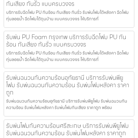
กันเสียง กันรั่ว แบบครบวงจร
บริการรับฉีดโฟม PU กันร้อน กันเสียง กันรั่ว รับพ่นโฟมใต้หลังคา ฉีดโฟม
ทุ่นลอยน้ำ ฉีดโฟมใต้ถุนบ้าน แบบครบวงจร ให้บริการทั่
รับพ่น PU Foam กรุงเทพ บริการรับฉีดโฟม PU กัน
ร้อน กันเสียง กันรั่ว แบบครบวงจร
บริการรับฉีดโฟม PU กันร้อน กันเสียง กันรั่ว รับพ่นโฟมใต้หลังคา ฉีดโฟม
ทุ่นลอยน้ำ ฉีดโฟมใต้ถุนบ้าน แบบครบวงจร ให้บริการทั่
รับพ่นฉนวนกันความร้อนอุทัยธานี บริการรับพ่นพียู
โฟม รับพ่นฉนวนกันความร้อน รับพ่นโฟมหลังคา ราคา
ถูก
รับพ่นฉนวนกันความร้อนอุทัยธานี บริการรับพ่นพียูโฟม รับพ่นฉนวนกัน
ความร้อน รับพ่นโฟมหลังคา รับพ่นโฟมกันเสียง ราคาถูก พร้อม
รับพ่นโฟมกันความร้อนศรีสะเกษ บริการรับพ่นพียูโฟม
รับพ่นฉนวนกันความร้อน รับพ่นโฟมหลังคา ราคาถูก