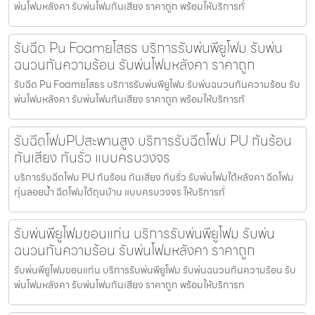
พ่นโฟมหลังคา รับพ่นโฟมกันเสียง ราคาถูก พร้อมให้บริการทั่
รับฉีด Pu Foamยโสธร บริการรับพ่นพียูโฟม รับพ่น
ฉนวนกันความร้อน รับพ่นโฟมหลังคา ราคาถูก
รับฉีด Pu Foamยโสธร บริการรับพ่นพียูโฟม รับพ่นฉนวนกันความร้อน รับ
พ่นโฟมหลังคา รับพ่นโฟมกันเสียง ราคาถูก พร้อมให้บริการทั
รับฉีดโฟมPUสะพานสูง บริการรับฉีดโฟม PU กันร้อน
กันเสียง กันรั่ว แบบครบวงจร
บริการรับฉีดโฟม PU กันร้อน กันเสียง กันรั่ว รับพ่นโฟมใต้หลังคา ฉีดโฟม
ทุ่นลอยน้ำ ฉีดโฟมใต้ถุนบ้าน แบบครบวงจร ให้บริการทั่
รับพ่นพียูโฟมขอนแก่น บริการรับพ่นพียูโฟม รับพ่น
ฉนวนกันความร้อน รับพ่นโฟมหลังคา ราคาถูก
รับพ่นพียูโฟมขอนแก่น บริการรับพ่นพียูโฟม รับพ่นฉนวนกันความร้อน รับ
พ่นโฟมหลังคา รับพ่นโฟมกันเสียง ราคาถูก พร้อมให้บริการท