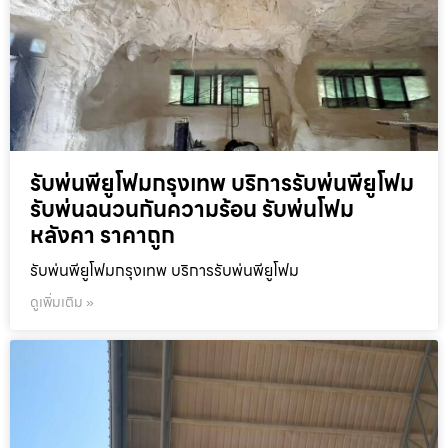
รับพ่นพียูโฟมกรุงเทพ บริการรับพ่นพียูโฟม
รับพ่นฉนวนกันความร้อน รับพ่นโฟม
หลังคา ราคาถูก
รับพ่นพียูโฟมกรุงเทพ บริการรับพ่นพียูโฟม
ดูเพิ่มเติม »