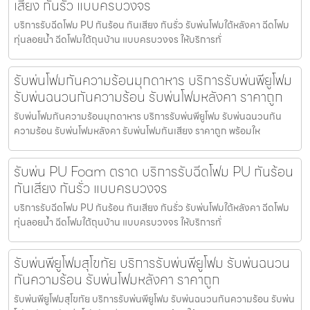
เสียง กันรั่ว แบบครบวงจร
บริการรับฉีดโฟม PU กันร้อน กันเสียง กันรั่ว รับพ่นโฟมใต้หลังคา ฉีดโฟม
ทุ่นลอยน้ำ ฉีดโฟมใต้ถุนบ้าน แบบครบวงจร ให้บริการทั่
รับพ่นโฟมกันความร้อนมุกดาหาร บริการรับพ่นพียูโฟม
รับพ่นฉนวนกันความร้อน รับพ่นโฟมหลังคา ราคาถูก
รับพ่นโฟมกันความร้อนมุกดาหาร บริการรับพ่นพียูโฟม รับพ่นฉนวนกัน
ความร้อน รับพ่นโฟมหลังคา รับพ่นโฟมกันเสียง ราคาถูก พร้อมให
รับพ่น PU Foam ตราด บริการรับฉีดโฟม PU กันร้อน
กันเสียง กันรั่ว แบบครบวงจร
บริการรับฉีดโฟม PU กันร้อน กันเสียง กันรั่ว รับพ่นโฟมใต้หลังคา ฉีดโฟม
ทุ่นลอยน้ำ ฉีดโฟมใต้ถุนบ้าน แบบครบวงจร ให้บริการทั่
รับพ่นพียูโฟมสุโขทัย บริการรับพ่นพียูโฟม รับพ่นฉนวน
กันความร้อน รับพ่นโฟมหลังคา ราคาถูก
รับพ่นพียูโฟมสุโขทัย บริการรับพ่นพียูโฟม รับพ่นฉนวนกันความร้อน รับพ่น