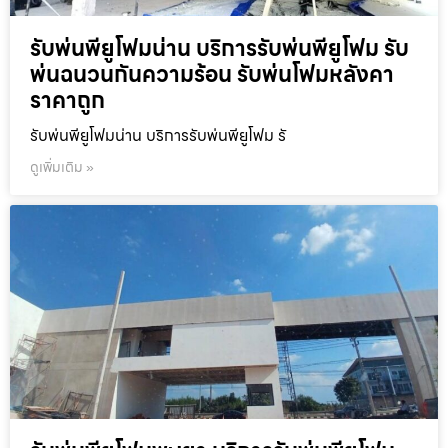
รับพ่นพียูโฟมน่าน บริการรับพ่นพียูโฟม รับ
พ่นฉนวนกันความร้อน รับพ่นโฟมหลังคา
ราคาถูก
รับพ่นพียูโฟมน่าน บริการรับพ่นพียูโฟม รั
ดูเพิ่มเติม »