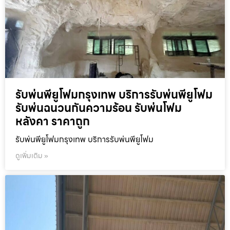
รับพ่นพียูโฟมกรุงเทพ บริการรับพ่นพียูโฟม
รับพ่นฉนวนกันความร้อน รับพ่นโฟม
หลังคา ราคาถูก
รับพ่นพียูโฟมกรุงเทพ บริการรับพ่นพียูโฟม
ดูเพิ่มเติม »