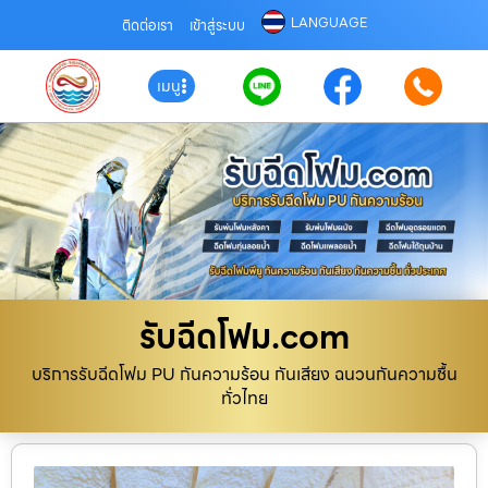
LANGUAGE
ติดต่อเรา
เข้าสู่ระบบ
เมนู
รับฉีดโฟม.com
บริการรับฉีดโฟม PU กันความร้อน กันเสียง ฉนวนกันความชื้น
ทั่วไทย