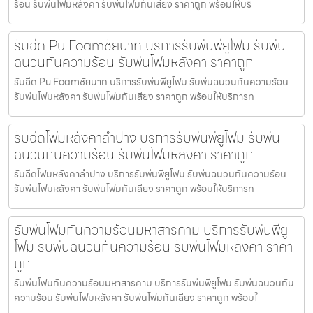
ร้อน รับพ่นโฟมหลังคา รับพ่นโฟมกันเสียง ราคาถูก พร้อมให้บริ
รับฉีด Pu Foamชัยนาท บริการรับพ่นพียูโฟม รับพ่น
ฉนวนกันความร้อน รับพ่นโฟมหลังคา ราคาถูก
รับฉีด Pu Foamชัยนาท บริการรับพ่นพียูโฟม รับพ่นฉนวนกันความร้อน
รับพ่นโฟมหลังคา รับพ่นโฟมกันเสียง ราคาถูก พร้อมให้บริการท
รับฉีดโฟมหลังคาลำปาง บริการรับพ่นพียูโฟม รับพ่น
ฉนวนกันความร้อน รับพ่นโฟมหลังคา ราคาถูก
รับฉีดโฟมหลังคาลำปาง บริการรับพ่นพียูโฟม รับพ่นฉนวนกันความร้อน
รับพ่นโฟมหลังคา รับพ่นโฟมกันเสียง ราคาถูก พร้อมให้บริการท
รับพ่นโฟมกันความร้อนมหาสารคาม บริการรับพ่นพียู
โฟม รับพ่นฉนวนกันความร้อน รับพ่นโฟมหลังคา ราคา
ถูก
รับพ่นโฟมกันความร้อนมหาสารคาม บริการรับพ่นพียูโฟม รับพ่นฉนวนกัน
ความร้อน รับพ่นโฟมหลังคา รับพ่นโฟมกันเสียง ราคาถูก พร้อมใ