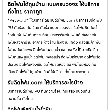
ฉีดโฟมใต้ถุนบ้าน แบบครบวงจร ให้บริการ
ทั่วไทย ราคาถูก
*Keyword* ให้บริการโดย รับฉีดโฟม.com บริการรับฉีดโฟม
PU กันร้อน กันเสียง กันรั่ว แบบครบวงจร ฉีดโฟมพียูกันน้ำ
รั่วซึม พ่นโฟมกันความร้อน บริการรับพ่นโฟมใต้หลังคา พ่น
โฟมหลังคาบ้าน อาคาร ห้างร้าน โรงงาน โกดัง คลังสินค้า พ่น
โฟมผนังกำแพง ฉีดโฟมทุ่นลอยน้ำ แพ กระชัง โป็ะท่าเรือ ฉีด
โฟมทุ่นแพสูบน้ำ ฉีดโฟมแพลอยน้ำ ฉีดโฟมเรือยาง ฉีดโฟมเรือ
ประมง ฉีดโฟมห้องเย็น ฉีดโฟมรถห้องเย็น พ่นโฟมห้องเก็บ
เสียง ฉีดโฟมใต้ถุนบ้าน ยินดีให้บริการทั่วไทย ราคาถูก
รับฉีดโฟม.com ให้บริการอะไรบ้าง
บริการรับฉีดโฟม PU กันความร้อน กันเสียง ฉนวนกัน
ความชื้น ทั่วไทย
ฉีดโฟมพียูกันน้ำรั่วซึม