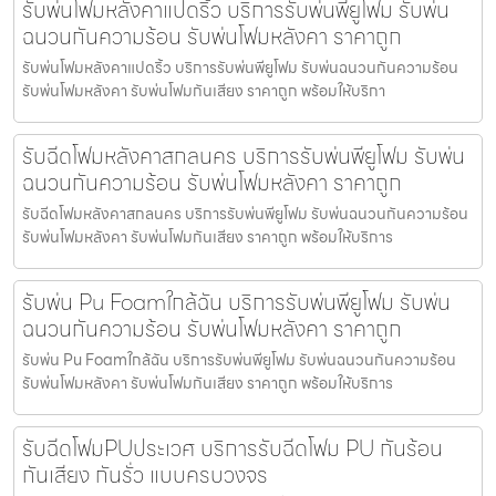
รับพ่นโฟมหลังคาแปดริ้ว บริการรับพ่นพียูโฟม รับพ่น
ฉนวนกันความร้อน รับพ่นโฟมหลังคา ราคาถูก
รับพ่นโฟมหลังคาแปดริ้ว บริการรับพ่นพียูโฟม รับพ่นฉนวนกันความร้อน
รับพ่นโฟมหลังคา รับพ่นโฟมกันเสียง ราคาถูก พร้อมให้บริกา
รับฉีดโฟมหลังคาสกลนคร บริการรับพ่นพียูโฟม รับพ่น
ฉนวนกันความร้อน รับพ่นโฟมหลังคา ราคาถูก
รับฉีดโฟมหลังคาสกลนคร บริการรับพ่นพียูโฟม รับพ่นฉนวนกันความร้อน
รับพ่นโฟมหลังคา รับพ่นโฟมกันเสียง ราคาถูก พร้อมให้บริการ
รับพ่น Pu Foamใกล้ฉัน บริการรับพ่นพียูโฟม รับพ่น
ฉนวนกันความร้อน รับพ่นโฟมหลังคา ราคาถูก
รับพ่น Pu Foamใกล้ฉัน บริการรับพ่นพียูโฟม รับพ่นฉนวนกันความร้อน
รับพ่นโฟมหลังคา รับพ่นโฟมกันเสียง ราคาถูก พร้อมให้บริการ
รับฉีดโฟมPUประเวศ บริการรับฉีดโฟม PU กันร้อน
กันเสียง กันรั่ว แบบครบวงจร