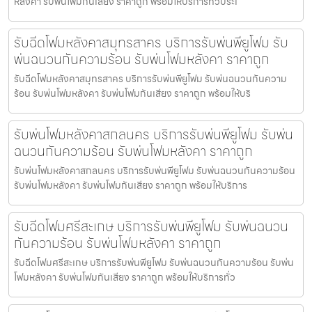
หลังคา รับพ่นโฟมกันเสียง ราคาถูก พร้อมให้บริการทั่วประเ
รับฉีดโฟมหลังคาสมุทรสาคร บริการรับพ่นพียูโฟม รับ
พ่นฉนวนกันความร้อน รับพ่นโฟมหลังคา ราคาถูก
รับฉีดโฟมหลังคาสมุทรสาคร บริการรับพ่นพียูโฟม รับพ่นฉนวนกันความ
ร้อน รับพ่นโฟมหลังคา รับพ่นโฟมกันเสียง ราคาถูก พร้อมให้บริ
รับพ่นโฟมหลังคาสกลนคร บริการรับพ่นพียูโฟม รับพ่น
ฉนวนกันความร้อน รับพ่นโฟมหลังคา ราคาถูก
รับพ่นโฟมหลังคาสกลนคร บริการรับพ่นพียูโฟม รับพ่นฉนวนกันความร้อน
รับพ่นโฟมหลังคา รับพ่นโฟมกันเสียง ราคาถูก พร้อมให้บริการ
รับฉีดโฟมศรีสะเกษ บริการรับพ่นพียูโฟม รับพ่นฉนวน
กันความร้อน รับพ่นโฟมหลังคา ราคาถูก
รับฉีดโฟมศรีสะเกษ บริการรับพ่นพียูโฟม รับพ่นฉนวนกันความร้อน รับพ่น
โฟมหลังคา รับพ่นโฟมกันเสียง ราคาถูก พร้อมให้บริการทั่ว