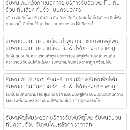
รับพ่นโฟมหลังคาหนองคาย บริการรับฉีดโฟม PU กัน
ร้อน กันเสียง กันรั่ว แบบครบวงจร
บริการรับฉีดโฟม PU กันร้อน กันเสียง กันรั่ว รับพ่นโฟมใต้หลังคา ฉีดโฟม
ทุ่นลอยน้ำ ฉีดโฟมใต้ถุนบ้าน แบบครบวงจร ให้บริการทั่
รับพ่นฉนวนกันความร้อนลำพูน บริการรับพ่นพียูโฟม
รับพ่นฉนวนกันความร้อน รับพ่นโฟมหลังคา ราคาถูก
รับพ่นฉนวนกันความร้อนลำพูน บริการรับพ่นพียูโฟม รับพ่นฉนวนกัน
ความร้อน รับพ่นโฟมหลังคา รับพ่นโฟมกันเสียง ราคาถูก พร้อมให้บ
รับพ่นโฟมกันความร้อนสุรินทร์ บริการรับพ่นพียูโฟม
รับพ่นฉนวนกันความร้อน รับพ่นโฟมหลังคา ราคาถูก
รับพ่นโฟมกันความร้อนสุรินทร์ บริการรับพ่นพียูโฟม รับพ่นฉนวนกันความ
ร้อน รับพ่นโฟมหลังคา รับพ่นโฟมกันเสียง ราคาถูก พร้อมให
รับพ่นพียูโฟมระยอง บริการรับพ่นพียูโฟม รับพ่นฉนวน
กันความร้อน รับพ่นโฟมหลังคา ราคาถูก