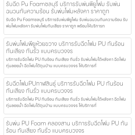
รับฉีด Pu Foamชลบุรี บริการรับพ่นพียูโฟม รับพ่น
ฉนวนกันความร้อน รับพ่นโฟมหลังคา ราคาถูก
รับฉีด Pu Foamชลบุรี บริการรับพ่นพียูโฟม รับพ่นฉนวนกันความร้อน รับ
พ่นโฟมหลังคา รับพ่นโฟมกันเสียง ราคาถูก พร้อมให้บริการท
รับพ่นโฟมพียูห้วยขวาง บริการรับฉีดโฟม PU กันร้อน
กันเสียง กันรั่ว แบบครบวงจร
บริการรับฉีดโฟม PU กันร้อน กันเสียง กันรั่ว รับพ่นโฟมใต้หลังคา ฉีดโฟม
ทุ่นลอยน้ำ ฉีดโฟมใต้ถุนบ้าน แบบครบวงจร ให้บริการทั่
รับฉีดโฟมPUกาฬสินธุ์ บริการรับฉีดโฟม PU กันร้อน
กันเสียง กันรั่ว แบบครบวงจร
บริการรับฉีดโฟม PU กันร้อน กันเสียง กันรั่ว รับพ่นโฟมใต้หลังคา ฉีดโฟม
ทุ่นลอยน้ำ ฉีดโฟมใต้ถุนบ้าน แบบครบวงจร ให้บริการทั่
รับพ่น PU Foam คลองสาน บริการรับฉีดโฟม PU กัน
ร้อน กันเสียง กันรั่ว แบบครบวงจร