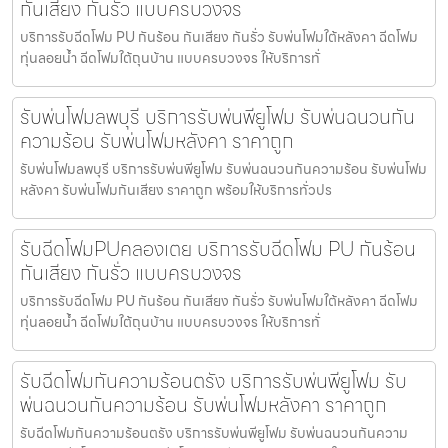
กันเสียง กันรั่ว แบบครบวงจร
บริการรับฉีดโฟม PU กันร้อน กันเสียง กันรั่ว รับพ่นโฟมใต้หลังคา ฉีดโฟม
ทุ่นลอยน้ำ ฉีดโฟมใต้ถุนบ้าน แบบครบวงจร ให้บริการทั่
รับพ่นโฟมลพบุรี บริการรับพ่นพียูโฟม รับพ่นฉนวนกัน
ความร้อน รับพ่นโฟมหลังคา ราคาถูก
รับพ่นโฟมลพบุรี บริการรับพ่นพียูโฟม รับพ่นฉนวนกันความร้อน รับพ่นโฟม
หลังคา รับพ่นโฟมกันเสียง ราคาถูก พร้อมให้บริการทั่วปร
รับฉีดโฟมPUคลองเตย บริการรับฉีดโฟม PU กันร้อน
กันเสียง กันรั่ว แบบครบวงจร
บริการรับฉีดโฟม PU กันร้อน กันเสียง กันรั่ว รับพ่นโฟมใต้หลังคา ฉีดโฟม
ทุ่นลอยน้ำ ฉีดโฟมใต้ถุนบ้าน แบบครบวงจร ให้บริการทั่
รับฉีดโฟมกันความร้อนตรัง บริการรับพ่นพียูโฟม รับ
พ่นฉนวนกันความร้อน รับพ่นโฟมหลังคา ราคาถูก
รับฉีดโฟมกันความร้อนตรัง บริการรับพ่นพียูโฟม รับพ่นฉนวนกันความ