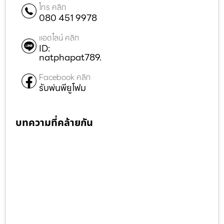
โทร คลิก
080 451 9978
แอดไลน์ คลิก
ID:
natphapat789.
Facebook คลิก
รับพ่นพียูโฟม
บทความที่คล้ายกัน