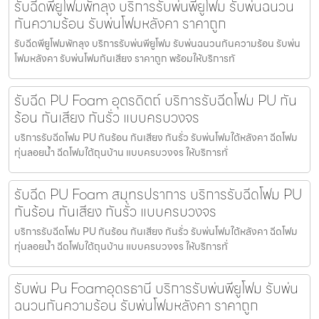
รับฉีดพียูโฟมพัทลุง บริการรับพ่นพียูโฟม รับพ่นฉนวน
กันความร้อน รับพ่นโฟมหลังคา ราคาถูก
รับฉีดพียูโฟมพัทลุง บริการรับพ่นพียูโฟม รับพ่นฉนวนกันความร้อน รับพ่น
โฟมหลังคา รับพ่นโฟมกันเสียง ราคาถูก พร้อมให้บริการทั
รับฉีด PU Foam อุตรดิตถ์ บริการรับฉีดโฟม PU กัน
ร้อน กันเสียง กันรั่ว แบบครบวงจร
บริการรับฉีดโฟม PU กันร้อน กันเสียง กันรั่ว รับพ่นโฟมใต้หลังคา ฉีดโฟม
ทุ่นลอยน้ำ ฉีดโฟมใต้ถุนบ้าน แบบครบวงจร ให้บริการทั่
รับฉีด PU Foam สมุทรปราการ บริการรับฉีดโฟม PU
กันร้อน กันเสียง กันรั่ว แบบครบวงจร
บริการรับฉีดโฟม PU กันร้อน กันเสียง กันรั่ว รับพ่นโฟมใต้หลังคา ฉีดโฟม
ทุ่นลอยน้ำ ฉีดโฟมใต้ถุนบ้าน แบบครบวงจร ให้บริการทั่
รับพ่น Pu Foamอุดรธานี บริการรับพ่นพียูโฟม รับพ่น
ฉนวนกันความร้อน รับพ่นโฟมหลังคา ราคาถูก