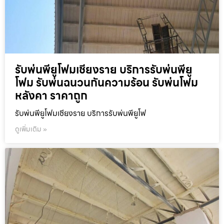
รับพ่นพียูโฟมเชียงราย บริการรับพ่นพียู
โฟม รับพ่นฉนวนกันความร้อน รับพ่นโฟม
หลังคา ราคาถูก
รับพ่นพียูโฟมเชียงราย บริการรับพ่นพียูโฟ
ดูเพิ่มเติม »