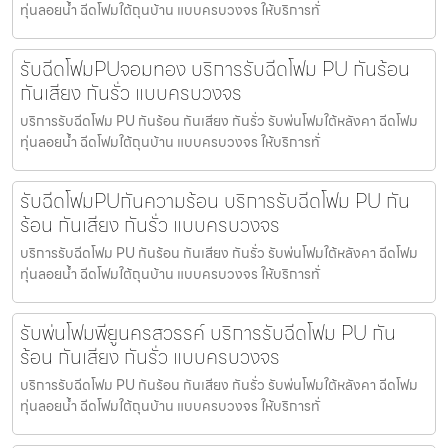
ทุ่นลอยน้ำ ฉีดโฟมใต้ถุนบ้าน แบบครบวงจร ให้บริการทั่
รับฉีดโฟมPUจอมทอง บริการรับฉีดโฟม PU กันร้อน
กันเสียง กันรั่ว แบบครบวงจร
บริการรับฉีดโฟม PU กันร้อน กันเสียง กันรั่ว รับพ่นโฟมใต้หลังคา ฉีดโฟม
ทุ่นลอยน้ำ ฉีดโฟมใต้ถุนบ้าน แบบครบวงจร ให้บริการทั่
รับฉีดโฟมPUกันความร้อน บริการรับฉีดโฟม PU กัน
ร้อน กันเสียง กันรั่ว แบบครบวงจร
บริการรับฉีดโฟม PU กันร้อน กันเสียง กันรั่ว รับพ่นโฟมใต้หลังคา ฉีดโฟม
ทุ่นลอยน้ำ ฉีดโฟมใต้ถุนบ้าน แบบครบวงจร ให้บริการทั่
รับพ่นโฟมพียูนครสวรรค์ บริการรับฉีดโฟม PU กัน
ร้อน กันเสียง กันรั่ว แบบครบวงจร
บริการรับฉีดโฟม PU กันร้อน กันเสียง กันรั่ว รับพ่นโฟมใต้หลังคา ฉีดโฟม
ทุ่นลอยน้ำ ฉีดโฟมใต้ถุนบ้าน แบบครบวงจร ให้บริการทั่