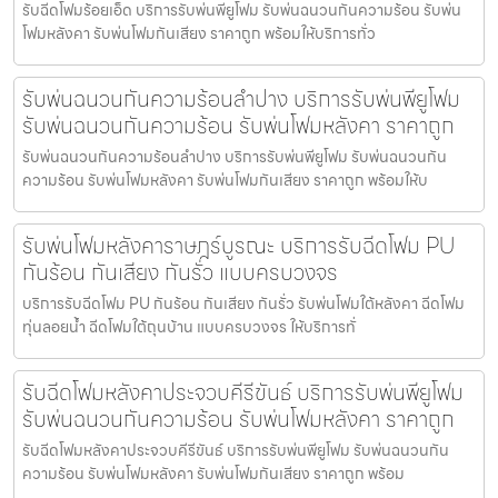
รับฉีดโฟมร้อยเอ็ด บริการรับพ่นพียูโฟม รับพ่นฉนวนกันความร้อน รับพ่น
โฟมหลังคา รับพ่นโฟมกันเสียง ราคาถูก พร้อมให้บริการทั่ว
รับพ่นฉนวนกันความร้อนลำปาง บริการรับพ่นพียูโฟม
รับพ่นฉนวนกันความร้อน รับพ่นโฟมหลังคา ราคาถูก
รับพ่นฉนวนกันความร้อนลำปาง บริการรับพ่นพียูโฟม รับพ่นฉนวนกัน
ความร้อน รับพ่นโฟมหลังคา รับพ่นโฟมกันเสียง ราคาถูก พร้อมให้บ
รับพ่นโฟมหลังคาราษฎร์บูรณะ บริการรับฉีดโฟม PU
กันร้อน กันเสียง กันรั่ว แบบครบวงจร
บริการรับฉีดโฟม PU กันร้อน กันเสียง กันรั่ว รับพ่นโฟมใต้หลังคา ฉีดโฟม
ทุ่นลอยน้ำ ฉีดโฟมใต้ถุนบ้าน แบบครบวงจร ให้บริการทั่
รับฉีดโฟมหลังคาประจวบคีรีขันธ์ บริการรับพ่นพียูโฟม
รับพ่นฉนวนกันความร้อน รับพ่นโฟมหลังคา ราคาถูก
รับฉีดโฟมหลังคาประจวบคีรีขันธ์ บริการรับพ่นพียูโฟม รับพ่นฉนวนกัน
ความร้อน รับพ่นโฟมหลังคา รับพ่นโฟมกันเสียง ราคาถูก พร้อม