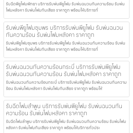
รับฉีดพียูโฟมพัทยา บริการรับพ่นพียูโฟม รับพ่นฉนวนกันความร้อน รับพ่น
โฟมหลังคา รับพ่นโฟมกันเสียง ราคาถูก พร้อมให้บริการทั่
รับพ่นพียูโฟมชุมพร บริการรับพ่นพียูโฟม รับพ่นฉนวน
กันความร้อน รับพ่นโฟมหลังคา ราคาถูก
รับพ่นพียูโฟมชุมพร บริการรับพ่นพียูโฟม รับพ่นฉนวนกันความร้อน รับพ่น
โฟมหลังคา รับพ่นโฟมกันเสียง ราคาถูก พร้อมให้บริการทั่
รับพ่นฉนวนกันความร้อนกระบี่ บริการรับพ่นพียูโฟม
รับพ่นฉนวนกันความร้อน รับพ่นโฟมหลังคา ราคาถูก
รับพ่นฉนวนกันความร้อนกระบี่ บริการรับพ่นพียูโฟม รับพ่นฉนวนกันความ
ร้อน รับพ่นโฟมหลังคา รับพ่นโฟมกันเสียง ราคาถูก พร้อมให้
รับฉีดโฟมลำพูน บริการรับพ่นพียูโฟม รับพ่นฉนวนกัน
ความร้อน รับพ่นโฟมหลังคา ราคาถูก
รับฉีดโฟมลำพูน บริการรับพ่นพียูโฟม รับพ่นฉนวนกันความร้อน รับพ่นโฟม
หลังคา รับพ่นโฟมกันเสียง ราคาถูก พร้อมให้บริการทั่วประ