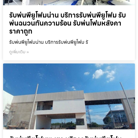
รับพ่นพียูโฟมน่าน บริการรับพ่นพียูโฟม รับ
พ่นฉนวนกันความร้อน รับพ่นโฟมหลังคา
ราคาถูก
รับพ่นพียูโฟมน่าน บริการรับพ่นพียูโฟม รั
ดูเพิ่มเติม »