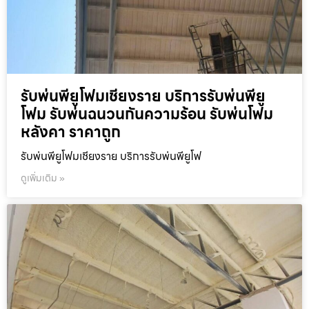
รับพ่นพียูโฟมเชียงราย บริการรับพ่นพียู
โฟม รับพ่นฉนวนกันความร้อน รับพ่นโฟม
หลังคา ราคาถูก
รับพ่นพียูโฟมเชียงราย บริการรับพ่นพียูโฟ
ดูเพิ่มเติม »