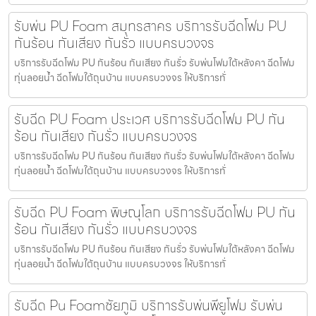
รับพ่น PU Foam สมุทรสาคร บริการรับฉีดโฟม PU
กันร้อน กันเสียง กันรั่ว แบบครบวงจร
บริการรับฉีดโฟม PU กันร้อน กันเสียง กันรั่ว รับพ่นโฟมใต้หลังคา ฉีดโฟม
ทุ่นลอยน้ำ ฉีดโฟมใต้ถุนบ้าน แบบครบวงจร ให้บริการทั่
รับฉีด PU Foam ประเวศ บริการรับฉีดโฟม PU กัน
ร้อน กันเสียง กันรั่ว แบบครบวงจร
บริการรับฉีดโฟม PU กันร้อน กันเสียง กันรั่ว รับพ่นโฟมใต้หลังคา ฉีดโฟม
ทุ่นลอยน้ำ ฉีดโฟมใต้ถุนบ้าน แบบครบวงจร ให้บริการทั่
รับฉีด PU Foam พิษณุโลก บริการรับฉีดโฟม PU กัน
ร้อน กันเสียง กันรั่ว แบบครบวงจร
บริการรับฉีดโฟม PU กันร้อน กันเสียง กันรั่ว รับพ่นโฟมใต้หลังคา ฉีดโฟม
ทุ่นลอยน้ำ ฉีดโฟมใต้ถุนบ้าน แบบครบวงจร ให้บริการทั่
รับฉีด Pu Foamชัยภูมิ บริการรับพ่นพียูโฟม รับพ่น