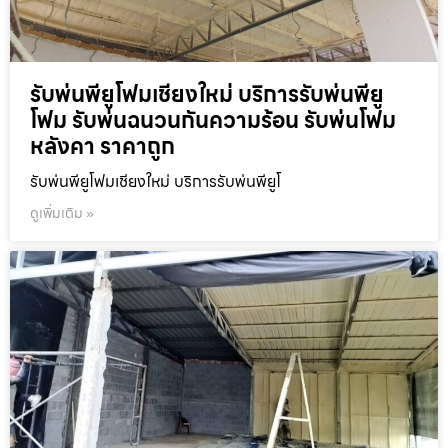
รับพ่นพียูโฟมเชียงใหม่ บริการรับพ่นพียู
โฟม รับพ่นฉนวนกันความร้อน รับพ่นโฟม
หลังคา ราคาถูก
รับพ่นพียูโฟมเชียงใหม่ บริการรับพ่นพียูโ
ดูเพิ่มเติม »