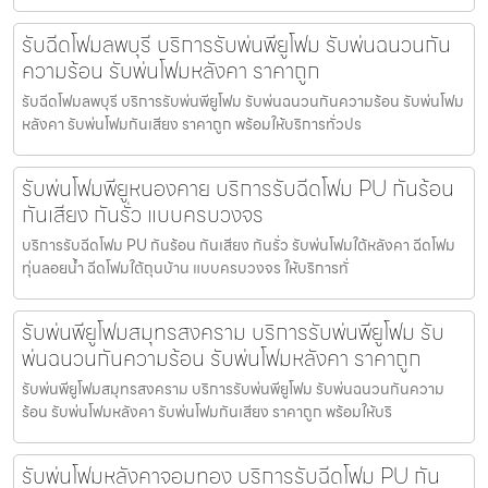
รับฉีดโฟมลพบุรี บริการรับพ่นพียูโฟม รับพ่นฉนวนกัน
ความร้อน รับพ่นโฟมหลังคา ราคาถูก
รับฉีดโฟมลพบุรี บริการรับพ่นพียูโฟม รับพ่นฉนวนกันความร้อน รับพ่นโฟม
หลังคา รับพ่นโฟมกันเสียง ราคาถูก พร้อมให้บริการทั่วปร
รับพ่นโฟมพียูหนองคาย บริการรับฉีดโฟม PU กันร้อน
กันเสียง กันรั่ว แบบครบวงจร
บริการรับฉีดโฟม PU กันร้อน กันเสียง กันรั่ว รับพ่นโฟมใต้หลังคา ฉีดโฟม
ทุ่นลอยน้ำ ฉีดโฟมใต้ถุนบ้าน แบบครบวงจร ให้บริการทั่
รับพ่นพียูโฟมสมุทรสงคราม บริการรับพ่นพียูโฟม รับ
พ่นฉนวนกันความร้อน รับพ่นโฟมหลังคา ราคาถูก
รับพ่นพียูโฟมสมุทรสงคราม บริการรับพ่นพียูโฟม รับพ่นฉนวนกันความ
ร้อน รับพ่นโฟมหลังคา รับพ่นโฟมกันเสียง ราคาถูก พร้อมให้บริ
รับพ่นโฟมหลังคาจอมทอง บริการรับฉีดโฟม PU กัน