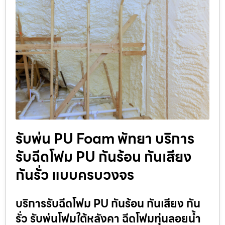
รับพ่น PU Foam พัทยา บริการ
รับฉีดโฟม PU กันร้อน กันเสียง
กันรั่ว แบบครบวงจร
บริการรับฉีดโฟม PU กันร้อน กันเสียง กัน
รั่ว รับพ่นโฟมใต้หลังคา ฉีดโฟมทุ่นลอยน้ำ