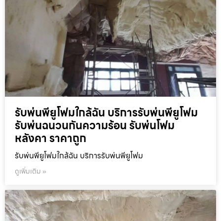
รับพ่นพียูโฟมใกล้ฉัน บริการรับพ่นพียูโฟม
รับพ่นฉนวนกันความร้อน รับพ่นโฟม
หลังคา ราคาถูก
รับพ่นพียูโฟมใกล้ฉัน บริการรับพ่นพียูโฟม
ดูเพิ่มเติม »