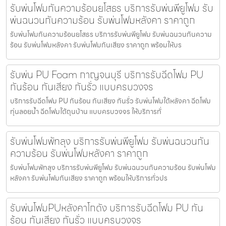
รับพ่นโฟมกันความร้อนยโสธร บริการรับพ่นพียูโฟม รับ
พ่นฉนวนกันความร้อน รับพ่นโฟมหลังคา ราคาถูก
รับพ่นโฟมกันความร้อนยโสธร บริการรับพ่นพียูโฟม รับพ่นฉนวนกันความ
ร้อน รับพ่นโฟมหลังคา รับพ่นโฟมกันเสียง ราคาถูก พร้อมให้บร
รับพ่น PU Foam กาญจนบุรี บริการรับฉีดโฟม PU
กันร้อน กันเสียง กันรั่ว แบบครบวงจร
บริการรับฉีดโฟม PU กันร้อน กันเสียง กันรั่ว รับพ่นโฟมใต้หลังคา ฉีดโฟม
ทุ่นลอยน้ำ ฉีดโฟมใต้ถุนบ้าน แบบครบวงจร ให้บริการทั่
รับพ่นโฟมพัทลุง บริการรับพ่นพียูโฟม รับพ่นฉนวนกัน
ความร้อน รับพ่นโฟมหลังคา ราคาถูก
รับพ่นโฟมพัทลุง บริการรับพ่นพียูโฟม รับพ่นฉนวนกันความร้อน รับพ่นโฟม
หลังคา รับพ่นโฟมกันเสียง ราคาถูก พร้อมให้บริการทั่วปร
รับพ่นโฟมPUหลังคาโกดัง บริการรับฉีดโฟม PU กัน
ร้อน กันเสียง กันรั่ว แบบครบวงจร