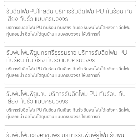
รับฉีดโฟมPUใกลฉัน บริการรับฉีดโฟม PU กันร้อน กัน
เสียง กันรั่ว แบบครบวงจร
บริการรับฉีดโฟม PU กันร้อน กันเสียง กันรั่ว รับพ่นโฟมใต้หลังคา ฉีดโฟม
ทุ่นลอยน้ำ ฉีดโฟมใต้ถุนบ้าน แบบครบวงจร ให้บริการทั่
รับพ่นโฟมพียูนครศรีธรรมราช บริการรับฉีดโฟม PU
กันร้อน กันเสียง กันรั่ว แบบครบวงจร
บริการรับฉีดโฟม PU กันร้อน กันเสียง กันรั่ว รับพ่นโฟมใต้หลังคา ฉีดโฟม
ทุ่นลอยน้ำ ฉีดโฟมใต้ถุนบ้าน แบบครบวงจร ให้บริการทั่
รับพ่นโฟมพียูน่าน บริการรับฉีดโฟม PU กันร้อน กัน
เสียง กันรั่ว แบบครบวงจร
บริการรับฉีดโฟม PU กันร้อน กันเสียง กันรั่ว รับพ่นโฟมใต้หลังคา ฉีดโฟม
ทุ่นลอยน้ำ ฉีดโฟมใต้ถุนบ้าน แบบครบวงจร ให้บริการทั่
รับพ่นโฟมหลังคาชุมพร บริการรับพ่นพียูโฟม รับพ่น