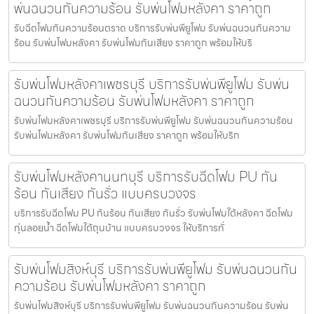
พ่นฉนวนกันความร้อน รับพ่นโฟมหลังคา ราคาถูก
รับฉีดโฟมกันความร้อนตราด บริการรับพ่นพียูโฟม รับพ่นฉนวนกันความ
ร้อน รับพ่นโฟมหลังคา รับพ่นโฟมกันเสียง ราคาถูก พร้อมให้บริ
รับพ่นโฟมหลังคาเพชรบุรี บริการรับพ่นพียูโฟม รับพ่น
ฉนวนกันความร้อน รับพ่นโฟมหลังคา ราคาถูก
รับพ่นโฟมหลังคาเพชรบุรี บริการรับพ่นพียูโฟม รับพ่นฉนวนกันความร้อน
รับพ่นโฟมหลังคา รับพ่นโฟมกันเสียง ราคาถูก พร้อมให้บริก
รับพ่นโฟมหลังคานนทบุรี บริการรับฉีดโฟม PU กัน
ร้อน กันเสียง กันรั่ว แบบครบวงจร
บริการรับฉีดโฟม PU กันร้อน กันเสียง กันรั่ว รับพ่นโฟมใต้หลังคา ฉีดโฟม
ทุ่นลอยน้ำ ฉีดโฟมใต้ถุนบ้าน แบบครบวงจร ให้บริการทั่
รับพ่นโฟมสิงห์บุรี บริการรับพ่นพียูโฟม รับพ่นฉนวนกัน
ความร้อน รับพ่นโฟมหลังคา ราคาถูก
รับพ่นโฟมสิงห์บุรี บริการรับพ่นพียูโฟม รับพ่นฉนวนกันความร้อน รับพ่น