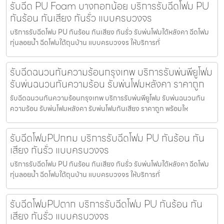
รับฉีด PU Foam บางกอกน้อย บริการรับฉีดโฟม PU
กันร้อน กันเสียง กันรั่ว แบบครบวงจร
บริการรับฉีดโฟม PU กันร้อน กันเสียง กันรั่ว รับพ่นโฟมใต้หลังคา ฉีดโฟม
ทุ่นลอยน้ำ ฉีดโฟมใต้ถุนบ้าน แบบครบวงจร ให้บริการทั่
รับฉีดฉนวนกันความร้อนกรุงเทพ บริการรับพ่นพียูโฟม
รับพ่นฉนวนกันความร้อน รับพ่นโฟมหลังคา ราคาถูก
รับฉีดฉนวนกันความร้อนกรุงเทพ บริการรับพ่นพียูโฟม รับพ่นฉนวนกัน
ความร้อน รับพ่นโฟมหลังคา รับพ่นโฟมกันเสียง ราคาถูก พร้อมให
รับฉีดโฟมPUกทม บริการรับฉีดโฟม PU กันร้อน กัน
เสียง กันรั่ว แบบครบวงจร
บริการรับฉีดโฟม PU กันร้อน กันเสียง กันรั่ว รับพ่นโฟมใต้หลังคา ฉีดโฟม
ทุ่นลอยน้ำ ฉีดโฟมใต้ถุนบ้าน แบบครบวงจร ให้บริการทั่
รับฉีดโฟมPUตาก บริการรับฉีดโฟม PU กันร้อน กัน
เสียง กันรั่ว แบบครบวงจร