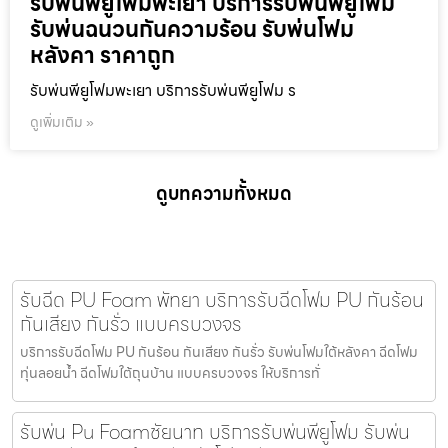
รับพ่นพียูโฟมพะเยา บริการรับพ่นพียูโฟม
รับพ่นฉนวนกันความร้อน รับพ่นโฟม
หลังคา ราคาถูก
รับพ่นพียูโฟมพะเยา บริการรับพ่นพียูโฟม ร
ดูเพิ่มเติม »
ดูบทความทั้งหมด
รับฉีด PU Foam พัทยา บริการรับฉีดโฟม PU กันร้อน
กันเสียง กันรั่ว แบบครบวงจร
บริการรับฉีดโฟม PU กันร้อน กันเสียง กันรั่ว รับพ่นโฟมใต้หลังคา ฉีดโฟม
ทุ่นลอยน้ำ ฉีดโฟมใต้ถุนบ้าน แบบครบวงจร ให้บริการทั่
รับพ่น Pu Foamชัยนาท บริการรับพ่นพียูโฟม รับพ่น