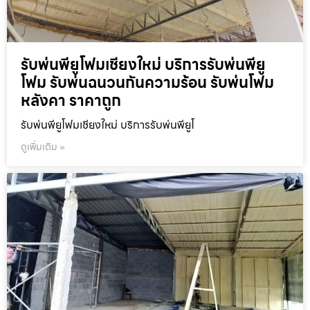
รับพ่นพียูโฟมเชียงใหม่ บริการรับพ่นพียู
โฟม รับพ่นฉนวนกันความร้อน รับพ่นโฟม
หลังคา ราคาถูก
รับพ่นพียูโฟมเชียงใหม่ บริการรับพ่นพียูโ
ดูเพิ่มเติม »