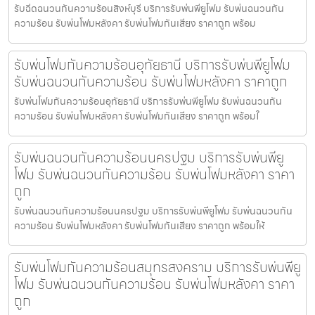
รับฉีดฉนวนกันความร้อนสิงห์บุรี บริการรับพ่นพียูโฟม รับพ่นฉนวนกัน
ความร้อน รับพ่นโฟมหลังคา รับพ่นโฟมกันเสียง ราคาถูก พร้อม
รับพ่นโฟมกันความร้อนอุทัยธานี บริการรับพ่นพียูโฟม
รับพ่นฉนวนกันความร้อน รับพ่นโฟมหลังคา ราคาถูก
รับพ่นโฟมกันความร้อนอุทัยธานี บริการรับพ่นพียูโฟม รับพ่นฉนวนกัน
ความร้อน รับพ่นโฟมหลังคา รับพ่นโฟมกันเสียง ราคาถูก พร้อมใ
รับพ่นฉนวนกันความร้อนนครปฐม บริการรับพ่นพียู
โฟม รับพ่นฉนวนกันความร้อน รับพ่นโฟมหลังคา ราคา
ถูก
รับพ่นฉนวนกันความร้อนนครปฐม บริการรับพ่นพียูโฟม รับพ่นฉนวนกัน
ความร้อน รับพ่นโฟมหลังคา รับพ่นโฟมกันเสียง ราคาถูก พร้อมให้
รับพ่นโฟมกันความร้อนสมุทรสงคราม บริการรับพ่นพียู
โฟม รับพ่นฉนวนกันความร้อน รับพ่นโฟมหลังคา ราคา
ถูก