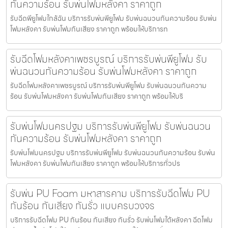
กันความร้อน รับพ่นโฟมหลังคา ราคาถูก
รับฉีดพียูโฟมใกล้ฉัน บริการรับพ่นพียูโฟม รับพ่นฉนวนกันความร้อน รับพ่น
โฟมหลังคา รับพ่นโฟมกันเสียง ราคาถูก พร้อมให้บริการท
รับฉีดโฟมหลังคาเพชรบูรณ์ บริการรับพ่นพียูโฟม รับ
พ่นฉนวนกันความร้อน รับพ่นโฟมหลังคา ราคาถูก
รับฉีดโฟมหลังคาเพชรบูรณ์ บริการรับพ่นพียูโฟม รับพ่นฉนวนกันความ
ร้อน รับพ่นโฟมหลังคา รับพ่นโฟมกันเสียง ราคาถูก พร้อมให้บริ
รับพ่นโฟมนครปฐม บริการรับพ่นพียูโฟม รับพ่นฉนวน
กันความร้อน รับพ่นโฟมหลังคา ราคาถูก
รับพ่นโฟมนครปฐม บริการรับพ่นพียูโฟม รับพ่นฉนวนกันความร้อน รับพ่น
โฟมหลังคา รับพ่นโฟมกันเสียง ราคาถูก พร้อมให้บริการทั่วปร
รับพ่น PU Foam มหาสารคาม บริการรับฉีดโฟม PU
กันร้อน กันเสียง กันรั่ว แบบครบวงจร
บริการรับฉีดโฟม PU กันร้อน กันเสียง กันรั่ว รับพ่นโฟมใต้หลังคา ฉีดโฟม