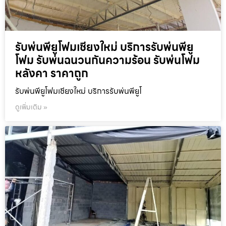
รับพ่นพียูโฟมเชียงใหม่ บริการรับพ่นพียู
โฟม รับพ่นฉนวนกันความร้อน รับพ่นโฟม
หลังคา ราคาถูก
รับพ่นพียูโฟมเชียงใหม่ บริการรับพ่นพียูโ
ดูเพิ่มเติม »