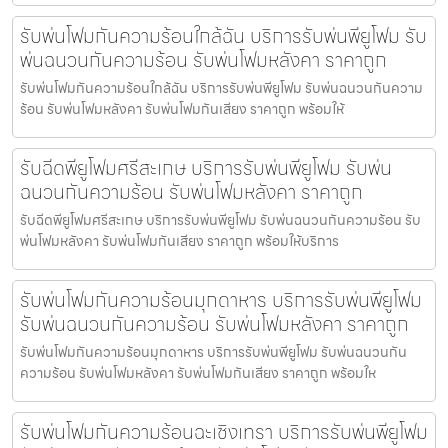
รับพ่นโฟมกันความร้อนใกล้ฉัน บริการรับพ่นพียูโฟม รับ
พ่นฉนวนกันความร้อน รับพ่นโฟมหลังคา ราคาถูก
รับพ่นโฟมกันความร้อนใกล้ฉัน บริการรับพ่นพียูโฟม รับพ่นฉนวนกันความ
ร้อน รับพ่นโฟมหลังคา รับพ่นโฟมกันเสียง ราคาถูก พร้อมให้
รับฉีดพียูโฟมศรีสะเกษ บริการรับพ่นพียูโฟม รับพ่น
ฉนวนกันความร้อน รับพ่นโฟมหลังคา ราคาถูก
รับฉีดพียูโฟมศรีสะเกษ บริการรับพ่นพียูโฟม รับพ่นฉนวนกันความร้อน รับ
พ่นโฟมหลังคา รับพ่นโฟมกันเสียง ราคาถูก พร้อมให้บริการ
รับพ่นโฟมกันความร้อนมุกดาหาร บริการรับพ่นพียูโฟม
รับพ่นฉนวนกันความร้อน รับพ่นโฟมหลังคา ราคาถูก
รับพ่นโฟมกันความร้อนมุกดาหาร บริการรับพ่นพียูโฟม รับพ่นฉนวนกัน
ความร้อน รับพ่นโฟมหลังคา รับพ่นโฟมกันเสียง ราคาถูก พร้อมให
รับพ่นโฟมกันความร้อนฉะเชิงเทรา บริการรับพ่นพียูโฟม