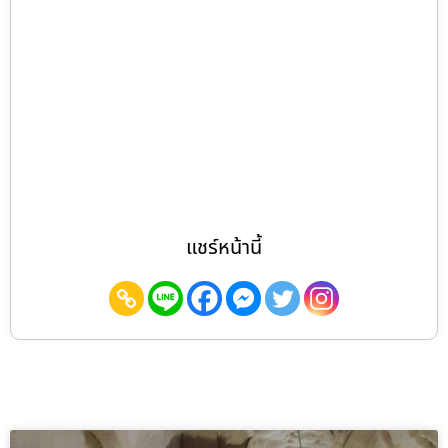
แชร์หน้านี้