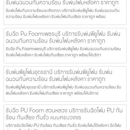
รับพ่นฉนวนกันความร้อน รับพ่นโฟมหลังคา ราคาถูก
รับพ่นโฟมกันความร้อนฉะเชิงเทรา บริการรับพ่นพียูโฟม รับพ่นฉนวนกัน
ความร้อน รับพ่นโฟมหลังคา รับพ่นโฟมกันเสียง ราคาถูก พร้อม
รับฉีด Pu Foamเพชรบุรี บริการรับพ่นพียูโฟม รับพ่น
ฉนวนกันความร้อน รับพ่นโฟมหลังคา ราคาถูก
รับฉีด Pu Foamเพชรบุรี บริการรับพ่นพียูโฟม รับพ่นฉนวนกันความร้อน
รับพ่นโฟมหลังคา รับพ่นโฟมกันเสียง ราคาถูก พร้อมให้บริกา
รับพ่นพียูโฟมอุดรธานี บริการรับพ่นพียูโฟม รับพ่น
ฉนวนกันความร้อน รับพ่นโฟมหลังคา ราคาถูก
รับพ่นพียูโฟมอุดรธานี บริการรับพ่นพียูโฟม รับพ่นฉนวนกันความร้อน รับ
พ่นโฟมหลังคา รับพ่นโฟมกันเสียง ราคาถูก พร้อมให้บริการ
รับฉีด PU Foam สวนหลวง บริการรับฉีดโฟม PU กัน
ร้อน กันเสียง กันรั่ว แบบครบวงจร
บริการรับฉีดโฟม PU กันร้อน กันเสียง กันรั่ว รับพ่นโฟมใต้หลังคา ฉีดโฟม