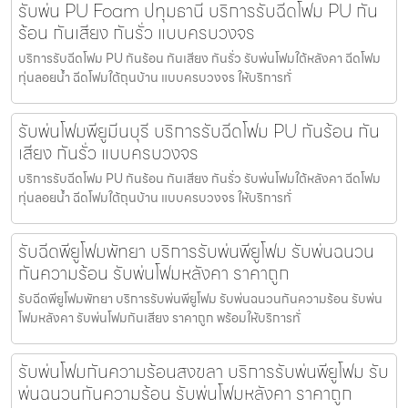
รับพ่น PU Foam ปทุมธานี บริการรับฉีดโฟม PU กัน
ร้อน กันเสียง กันรั่ว แบบครบวงจร
บริการรับฉีดโฟม PU กันร้อน กันเสียง กันรั่ว รับพ่นโฟมใต้หลังคา ฉีดโฟม
ทุ่นลอยน้ำ ฉีดโฟมใต้ถุนบ้าน แบบครบวงจร ให้บริการทั่
รับพ่นโฟมพียูมีนบุรี บริการรับฉีดโฟม PU กันร้อน กัน
เสียง กันรั่ว แบบครบวงจร
บริการรับฉีดโฟม PU กันร้อน กันเสียง กันรั่ว รับพ่นโฟมใต้หลังคา ฉีดโฟม
ทุ่นลอยน้ำ ฉีดโฟมใต้ถุนบ้าน แบบครบวงจร ให้บริการทั่
รับฉีดพียูโฟมพัทยา บริการรับพ่นพียูโฟม รับพ่นฉนวน
กันความร้อน รับพ่นโฟมหลังคา ราคาถูก
รับฉีดพียูโฟมพัทยา บริการรับพ่นพียูโฟม รับพ่นฉนวนกันความร้อน รับพ่น
โฟมหลังคา รับพ่นโฟมกันเสียง ราคาถูก พร้อมให้บริการทั่
รับพ่นโฟมกันความร้อนสงขลา บริการรับพ่นพียูโฟม รับ
พ่นฉนวนกันความร้อน รับพ่นโฟมหลังคา ราคาถูก