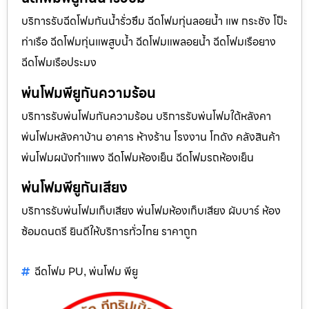
บริการรับฉีดโฟมกันน้ำรั่วซึม ฉีดโฟมทุ่นลอยน้ำ แพ กระชัง โป็ะ
ท่าเรือ ฉีดโฟมทุ่นแพสูบน้ำ ฉีดโฟมแพลอยน้ำ ฉีดโฟมเรือยาง
ฉีดโฟมเรือประมง
พ่นโฟมพียูกันความร้อน
บริการรับพ่นโฟมกันความร้อน บริการรับพ่นโฟมใต้หลังคา
พ่นโฟมหลังคาบ้าน อาคาร ห้างร้าน โรงงาน โกดัง คลังสินค้า
พ่นโฟมผนังกำแพง ฉีดโฟมห้องเย็น ฉีดโฟมรถห้องเย็น
พ่นโฟมพียูกันเสียง
บริการรับพ่นโฟมเก็บเสียง พ่นโฟมห้องเก็บเสียง ผับบาร์ ห้อง
ซ้อมดนตรี ยินดีให้บริการทั่วไทย ราคาถูก
ฉีดโฟม PU
พ่นโฟม พียู
,