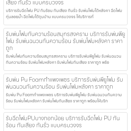
เสียง กันรั่ว แบบครบวงจร
บริการรับฉีดโฟม PU กันร้อน กันเสียง กันรั่ว รับพ่นโฟมใต้หลังคา ฉีดโฟม
ทุ่นลอยน้ำ ฉีดโฟมใต้ถุนบ้าน แบบครบวงจร ให้บริการทั่
รับพ่นโฟมกันความร้อนสมุทรสงคราม บริการรับพ่นพียู
โฟม รับพ่นฉนวนกันความร้อน รับพ่นโฟมหลังคา ราคา
ถูก
รับพ่นโฟมกันความร้อนสมุทรสงคราม บริการรับพ่นพียูโฟม รับพ่นฉนวน
กันความร้อน รับพ่นโฟมหลังคา รับพ่นโฟมกันเสียง ราคาถูก พร้อ
รับพ่น Pu Foamกำแพงเพชร บริการรับพ่นพียูโฟม รับ
พ่นฉนวนกันความร้อน รับพ่นโฟมหลังคา ราคาถูก
รับพ่น Pu Foamกำแพงเพชร บริการรับพ่นพียูโฟม รับพ่นฉนวนกันความ
ร้อน รับพ่นโฟมหลังคา รับพ่นโฟมกันเสียง ราคาถูก พร้อมให้บริก
รับฉีดโฟมPUบางกอกน้อย บริการรับฉีดโฟม PU กัน
ร้อน กันเสียง กันรั่ว แบบครบวงจร