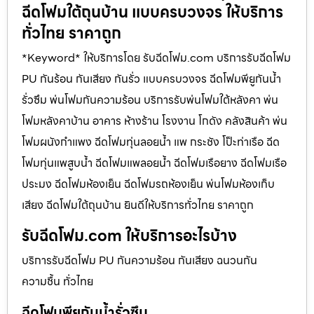
ฉีดโฟมใต้ถุนบ้าน แบบครบวงจร ให้บริการ
ทั่วไทย ราคาถูก
*Keyword* ให้บริการโดย รับฉีดโฟม.com บริการรับฉีดโฟม
PU กันร้อน กันเสียง กันรั่ว แบบครบวงจร ฉีดโฟมพียูกันน้ำ
รั่วซึม พ่นโฟมกันความร้อน บริการรับพ่นโฟมใต้หลังคา พ่น
โฟมหลังคาบ้าน อาคาร ห้างร้าน โรงงาน โกดัง คลังสินค้า พ่น
โฟมผนังกำแพง ฉีดโฟมทุ่นลอยน้ำ แพ กระชัง โป็ะท่าเรือ ฉีด
โฟมทุ่นแพสูบน้ำ ฉีดโฟมแพลอยน้ำ ฉีดโฟมเรือยาง ฉีดโฟมเรือ
ประมง ฉีดโฟมห้องเย็น ฉีดโฟมรถห้องเย็น พ่นโฟมห้องเก็บ
เสียง ฉีดโฟมใต้ถุนบ้าน ยินดีให้บริการทั่วไทย ราคาถูก
รับฉีดโฟม.com ให้บริการอะไรบ้าง
บริการรับฉีดโฟม PU กันความร้อน กันเสียง ฉนวนกัน
ความชื้น ทั่วไทย
ฉีดโฟมพียูกันน้ำรั่วซึม