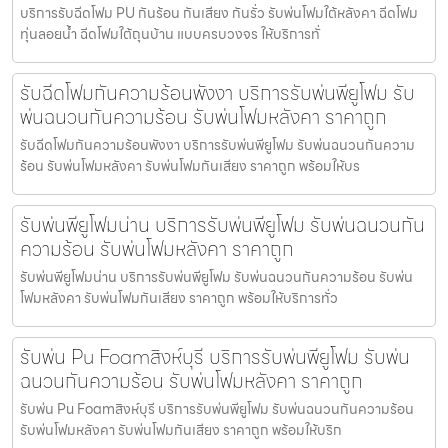
บริการรับฉีดโฟม PU กันร้อน กันเสียง กันรั่ว รับพ่นโฟมใต้หลังคา ฉีดโฟม
ทุ่นลอยน้ำ ฉีดโฟมใต้ถุนบ้าน แบบครบวงจร ให้บริการทั่
รับฉีดโฟมกันความร้อนพังงา บริการรับพ่นพียูโฟม รับ
พ่นฉนวนกันความร้อน รับพ่นโฟมหลังคา ราคาถูก
รับฉีดโฟมกันความร้อนพังงา บริการรับพ่นพียูโฟม รับพ่นฉนวนกันความ
ร้อน รับพ่นโฟมหลังคา รับพ่นโฟมกันเสียง ราคาถูก พร้อมให้บร
รับพ่นพียูโฟมน่าน บริการรับพ่นพียูโฟม รับพ่นฉนวนกัน
ความร้อน รับพ่นโฟมหลังคา ราคาถูก
รับพ่นพียูโฟมน่าน บริการรับพ่นพียูโฟม รับพ่นฉนวนกันความร้อน รับพ่น
โฟมหลังคา รับพ่นโฟมกันเสียง ราคาถูก พร้อมให้บริการทั่ว
รับพ่น Pu Foamสิงห์บุรี บริการรับพ่นพียูโฟม รับพ่น
ฉนวนกันความร้อน รับพ่นโฟมหลังคา ราคาถูก
รับพ่น Pu Foamสิงห์บุรี บริการรับพ่นพียูโฟม รับพ่นฉนวนกันความร้อน
รับพ่นโฟมหลังคา รับพ่นโฟมกันเสียง ราคาถูก พร้อมให้บริก