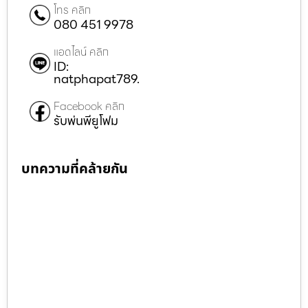
โทร คลิก
080 451 9978
แอดไลน์ คลิก
ID:
natphapat789.
Facebook คลิก
รับพ่นพียูโฟม
บทความที่คล้ายกัน