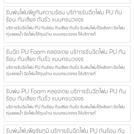
รับพ่นโฟมพียูกันความร้อน บริการรับฉีดโฟม PU กัน
ร้อน กันเสียง กันรั่ว แบบครบวงจร
บริการรับฉีดโฟม PU กันร้อน กันเสียง กันรั่ว รับพ่นโฟมใต้หลังคา ฉีดโฟม
ทุ่นลอยน้ำ ฉีดโฟมใต้ถุนบ้าน แบบครบวงจร ให้บริการทั่
รับฉีด PU Foam คลองเตย บริการรับฉีดโฟม PU กัน
ร้อน กันเสียง กันรั่ว แบบครบวงจร
บริการรับฉีดโฟม PU กันร้อน กันเสียง กันรั่ว รับพ่นโฟมใต้หลังคา ฉีดโฟม
ทุ่นลอยน้ำ ฉีดโฟมใต้ถุนบ้าน แบบครบวงจร ให้บริการทั่
รับพ่น PU Foam คลองเตย บริการรับฉีดโฟม PU กัน
ร้อน กันเสียง กันรั่ว แบบครบวงจร
บริการรับฉีดโฟม PU กันร้อน กันเสียง กันรั่ว รับพ่นโฟมใต้หลังคา ฉีดโฟม
ทุ่นลอยน้ำ ฉีดโฟมใต้ถุนบ้าน แบบครบวงจร ให้บริการทั่
รับพ่นโฟมพียูชัยภูมิ บริการรับฉีดโฟม PU กันร้อน กัน