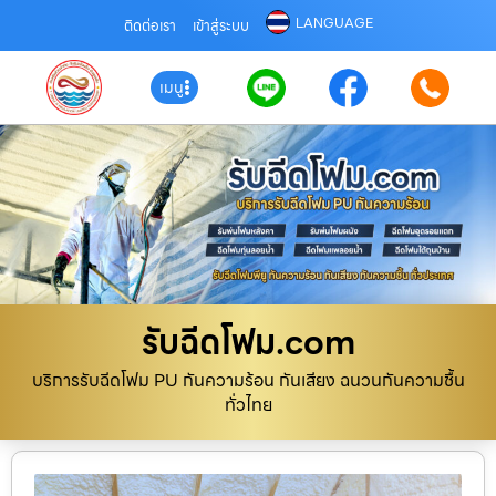
LANGUAGE
ติดต่อเรา
เข้าสู่ระบบ
เมนู
รับฉีดโฟม.com
บริการรับฉีดโฟม PU กันความร้อน กันเสียง ฉนวนกันความชื้น
ทั่วไทย