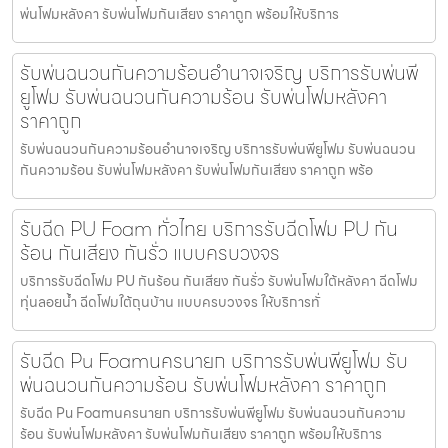
พ่นโฟมหลังคา รับพ่นโฟมกันเสียง ราคาถูก พร้อมให้บริการ
รับพ่นฉนวนกันความร้อนอำนาจเจริญ บริการรับพ่นพี
ยูโฟม รับพ่นฉนวนกันความร้อน รับพ่นโฟมหลังคา
ราคาถูก
รับพ่นฉนวนกันความร้อนอำนาจเจริญ บริการรับพ่นพียูโฟม รับพ่นฉนวน
กันความร้อน รับพ่นโฟมหลังคา รับพ่นโฟมกันเสียง ราคาถูก พร้อ
รับฉีด PU Foam ทั่วไทย บริการรับฉีดโฟม PU กัน
ร้อน กันเสียง กันรั่ว แบบครบวงจร
บริการรับฉีดโฟม PU กันร้อน กันเสียง กันรั่ว รับพ่นโฟมใต้หลังคา ฉีดโฟม
ทุ่นลอยน้ำ ฉีดโฟมใต้ถุนบ้าน แบบครบวงจร ให้บริการทั่
รับฉีด Pu Foamนครนายก บริการรับพ่นพียูโฟม รับ
พ่นฉนวนกันความร้อน รับพ่นโฟมหลังคา ราคาถูก
รับฉีด Pu Foamนครนายก บริการรับพ่นพียูโฟม รับพ่นฉนวนกันความ
ร้อน รับพ่นโฟมหลังคา รับพ่นโฟมกันเสียง ราคาถูก พร้อมให้บริการ