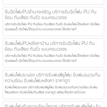
รับฉีดโฟมPUอำนาจเจริญ บริการรับฉีดโฟม PU กัน
ร้อน กันเสียง กันรั่ว แบบครบวงจร
บริการรับฉีดโฟม PU กันร้อน กันเสียง กันรั่ว รับพ่นโฟมใต้หลังคา ฉีดโฟม
ทุ่นลอยน้ำ ฉีดโฟมใต้ถุนบ้าน แบบครบวงจร ให้บริการทั่
รับพ่นโฟมPUหลังคาบ้าน บริการรับฉีดโฟม PU กัน
ร้อน กันเสียง กันรั่ว แบบครบวงจร
บริการรับฉีดโฟม PU กันร้อน กันเสียง กันรั่ว รับพ่นโฟมใต้หลังคา ฉีดโฟม
ทุ่นลอยน้ำ ฉีดโฟมใต้ถุนบ้าน แบบครบวงจร ให้บริการทั่
รับพ่นโฟมระนอง บริการรับพ่นพียูโฟม รับพ่นฉนวนกัน
ความร้อน รับพ่นโฟมหลังคา ราคาถูก
รับพ่นโฟมระนอง บริการรับพ่นพียูโฟม รับพ่นฉนวนกันความร้อน รับพ่น
โฟมหลังคา รับพ่นโฟมกันเสียง ราคาถูก พร้อมให้บริการทั่วประ
รับพ่นโฟมกันความร้อนโคราช บริการรับพ่นพียูโฟม รับ