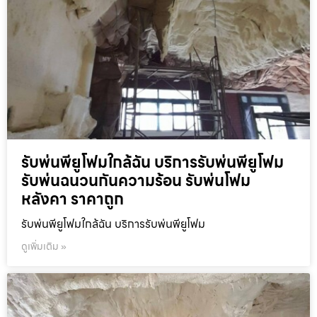
รับพ่นพียูโฟมใกล้ฉัน บริการรับพ่นพียูโฟม
รับพ่นฉนวนกันความร้อน รับพ่นโฟม
หลังคา ราคาถูก
รับพ่นพียูโฟมใกล้ฉัน บริการรับพ่นพียูโฟม
ดูเพิ่มเติม »