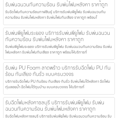
รับพ่นฉนวนกันความร้อน รับพ่นโฟมหลังคา ราคาถูก
รับฉีดโฟมกันความร้อนกาฬสินธุ์ บริการรับพ่นพียูโฟม รับพ่นฉนวนกัน
ความร้อน รับพ่นโฟมหลังคา รับพ่นโฟมกันเสียง ราคาถูก พร้อมใ
รับพ่นพียูโฟมระยอง บริการรับพ่นพียูโฟม รับพ่นฉนวน
กันความร้อน รับพ่นโฟมหลังคา ราคาถูก
รับพ่นพียูโฟมระยอง บริการรับพ่นพียูโฟม รับพ่นฉนวนกันความร้อน รับพ่น
โฟมหลังคา รับพ่นโฟมกันเสียง ราคาถูก พร้อมให้บริการทั่
รับพ่น PU Foam ลาดพร้าว บริการรับฉีดโฟม PU กัน
ร้อน กันเสียง กันรั่ว แบบครบวงจร
บริการรับฉีดโฟม PU กันร้อน กันเสียง กันรั่ว รับพ่นโฟมใต้หลังคา ฉีดโฟม
ทุ่นลอยน้ำ ฉีดโฟมใต้ถุนบ้าน แบบครบวงจร ให้บริการทั่
รับฉีดโฟมหลังคาชลบุรี บริการรับพ่นพียูโฟม รับพ่น
ฉนวนกันความร้อน รับพ่นโฟมหลังคา ราคาถูก
รับฉีดโฟมหลังคาชลบุรี บริการรับพ่นพียูโฟม รับพ่นฉนวนกันความร้อน รับ