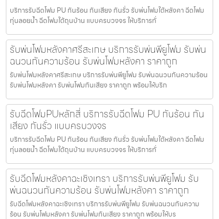
บริการรับฉีดโฟม PU กันร้อน กันเสียง กันรั่ว รับพ่นโฟมใต้หลังคา ฉีดโฟม
ทุ่นลอยน้ำ ฉีดโฟมใต้ถุนบ้าน แบบครบวงจร ให้บริการทั่
รับพ่นโฟมหลังคาศรีสะเกษ บริการรับพ่นพียูโฟม รับพ่น
ฉนวนกันความร้อน รับพ่นโฟมหลังคา ราคาถูก
รับพ่นโฟมหลังคาศรีสะเกษ บริการรับพ่นพียูโฟม รับพ่นฉนวนกันความร้อน
รับพ่นโฟมหลังคา รับพ่นโฟมกันเสียง ราคาถูก พร้อมให้บริก
รับฉีดโฟมPUหลักสี่ บริการรับฉีดโฟม PU กันร้อน กัน
เสียง กันรั่ว แบบครบวงจร
บริการรับฉีดโฟม PU กันร้อน กันเสียง กันรั่ว รับพ่นโฟมใต้หลังคา ฉีดโฟม
ทุ่นลอยน้ำ ฉีดโฟมใต้ถุนบ้าน แบบครบวงจร ให้บริการทั่
รับฉีดโฟมหลังคาฉะเชิงเทรา บริการรับพ่นพียูโฟม รับ
พ่นฉนวนกันความร้อน รับพ่นโฟมหลังคา ราคาถูก
รับฉีดโฟมหลังคาฉะเชิงเทรา บริการรับพ่นพียูโฟม รับพ่นฉนวนกันความ
ร้อน รับพ่นโฟมหลังคา รับพ่นโฟมกันเสียง ราคาถูก พร้อมให้บร