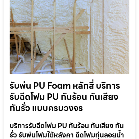
รับพ่น PU Foam หลักสี่ บริการ
รับฉีดโฟม PU กันร้อน กันเสียง
กันรั่ว แบบครบวงจร
บริการรับฉีดโฟม PU กันร้อน กันเสียง กัน
รั่ว รับพ่นโฟมใต้หลังคา ฉีดโฟมทุ่นลอยน้ำ