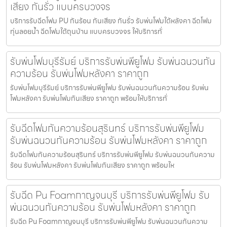
เสียง กันรั่ว แบบครบวงจร
บริการรับฉีดโฟม PU กันร้อน กันเสียง กันรั่ว รับพ่นโฟมใต้หลังคา ฉีดโฟม
ทุ่นลอยน้ำ ฉีดโฟมใต้ถุนบ้าน แบบครบวงจร ให้บริการทั่
รับพ่นโฟมบุรีรัมย์ บริการรับพ่นพียูโฟม รับพ่นฉนวนกัน
ความร้อน รับพ่นโฟมหลังคา ราคาถูก
รับพ่นโฟมบุรีรัมย์ บริการรับพ่นพียูโฟม รับพ่นฉนวนกันความร้อน รับพ่น
โฟมหลังคา รับพ่นโฟมกันเสียง ราคาถูก พร้อมให้บริการทั่
รับฉีดโฟมกันความร้อนสุรินทร์ บริการรับพ่นพียูโฟม
รับพ่นฉนวนกันความร้อน รับพ่นโฟมหลังคา ราคาถูก
รับฉีดโฟมกันความร้อนสุรินทร์ บริการรับพ่นพียูโฟม รับพ่นฉนวนกันความ
ร้อน รับพ่นโฟมหลังคา รับพ่นโฟมกันเสียง ราคาถูก พร้อมให
รับฉีด Pu Foamกาญจนบุรี บริการรับพ่นพียูโฟม รับ
พ่นฉนวนกันความร้อน รับพ่นโฟมหลังคา ราคาถูก
รับฉีด Pu Foamกาญจนบุรี บริการรับพ่นพียูโฟม รับพ่นฉนวนกันความ