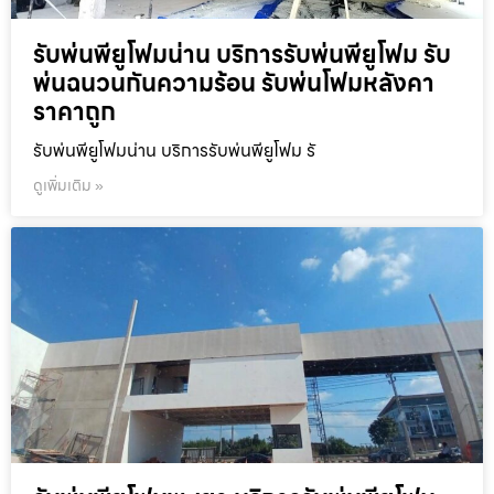
รับพ่นพียูโฟมน่าน บริการรับพ่นพียูโฟม รับ
พ่นฉนวนกันความร้อน รับพ่นโฟมหลังคา
ราคาถูก
รับพ่นพียูโฟมน่าน บริการรับพ่นพียูโฟม รั
ดูเพิ่มเติม »