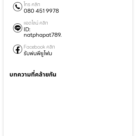
โทร คลิก
080 451 9978
แอดไลน์ คลิก
ID:
natphapat789.
Facebook คลิก
รับพ่นพียูโฟม
บทความที่คล้ายกัน