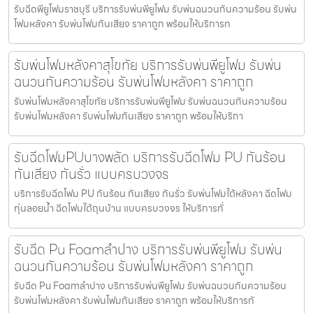
รับฉีดพียูโฟมราชบุรี บริการรับพ่นพียูโฟม รับพ่นฉนวนกันความร้อน รับพ่น
โฟมหลังคา รับพ่นโฟมกันเสียง ราคาถูก พร้อมให้บริการท
รับพ่นโฟมหลังคาสุโขทัย บริการรับพ่นพียูโฟม รับพ่น
ฉนวนกันความร้อน รับพ่นโฟมหลังคา ราคาถูก
รับพ่นโฟมหลังคาสุโขทัย บริการรับพ่นพียูโฟม รับพ่นฉนวนกันความร้อน
รับพ่นโฟมหลังคา รับพ่นโฟมกันเสียง ราคาถูก พร้อมให้บริกา
รับฉีดโฟมPUบางพลัด บริการรับฉีดโฟม PU กันร้อน
กันเสียง กันรั่ว แบบครบวงจร
บริการรับฉีดโฟม PU กันร้อน กันเสียง กันรั่ว รับพ่นโฟมใต้หลังคา ฉีดโฟม
ทุ่นลอยน้ำ ฉีดโฟมใต้ถุนบ้าน แบบครบวงจร ให้บริการทั่
รับฉีด Pu Foamลำปาง บริการรับพ่นพียูโฟม รับพ่น
ฉนวนกันความร้อน รับพ่นโฟมหลังคา ราคาถูก
รับฉีด Pu Foamลำปาง บริการรับพ่นพียูโฟม รับพ่นฉนวนกันความร้อน
รับพ่นโฟมหลังคา รับพ่นโฟมกันเสียง ราคาถูก พร้อมให้บริการทั