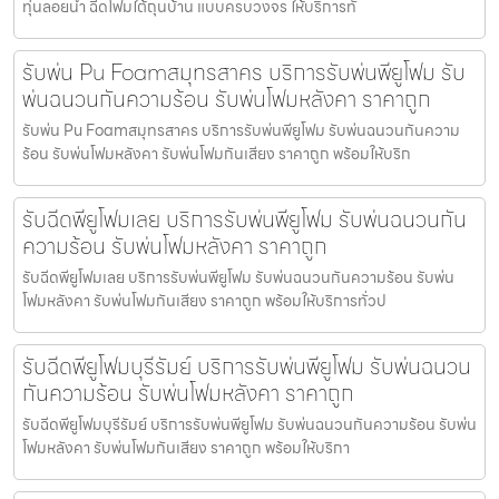
ทุ่นลอยน้ำ ฉีดโฟมใต้ถุนบ้าน แบบครบวงจร ให้บริการทั่
รับพ่น Pu Foamสมุทรสาคร บริการรับพ่นพียูโฟม รับ
พ่นฉนวนกันความร้อน รับพ่นโฟมหลังคา ราคาถูก
รับพ่น Pu Foamสมุทรสาคร บริการรับพ่นพียูโฟม รับพ่นฉนวนกันความ
ร้อน รับพ่นโฟมหลังคา รับพ่นโฟมกันเสียง ราคาถูก พร้อมให้บริก
รับฉีดพียูโฟมเลย บริการรับพ่นพียูโฟม รับพ่นฉนวนกัน
ความร้อน รับพ่นโฟมหลังคา ราคาถูก
รับฉีดพียูโฟมเลย บริการรับพ่นพียูโฟม รับพ่นฉนวนกันความร้อน รับพ่น
โฟมหลังคา รับพ่นโฟมกันเสียง ราคาถูก พร้อมให้บริการทั่วป
รับฉีดพียูโฟมบุรีรัมย์ บริการรับพ่นพียูโฟม รับพ่นฉนวน
กันความร้อน รับพ่นโฟมหลังคา ราคาถูก
รับฉีดพียูโฟมบุรีรัมย์ บริการรับพ่นพียูโฟม รับพ่นฉนวนกันความร้อน รับพ่น
โฟมหลังคา รับพ่นโฟมกันเสียง ราคาถูก พร้อมให้บริกา