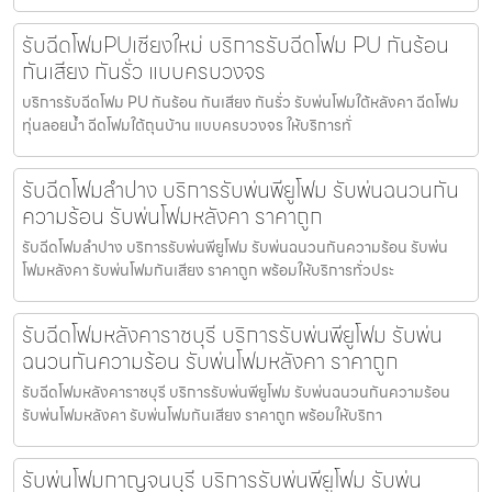
รับฉีดโฟมPUเชียงใหม่ บริการรับฉีดโฟม PU กันร้อน
กันเสียง กันรั่ว แบบครบวงจร
บริการรับฉีดโฟม PU กันร้อน กันเสียง กันรั่ว รับพ่นโฟมใต้หลังคา ฉีดโฟม
ทุ่นลอยน้ำ ฉีดโฟมใต้ถุนบ้าน แบบครบวงจร ให้บริการทั่
รับฉีดโฟมลำปาง บริการรับพ่นพียูโฟม รับพ่นฉนวนกัน
ความร้อน รับพ่นโฟมหลังคา ราคาถูก
รับฉีดโฟมลำปาง บริการรับพ่นพียูโฟม รับพ่นฉนวนกันความร้อน รับพ่น
โฟมหลังคา รับพ่นโฟมกันเสียง ราคาถูก พร้อมให้บริการทั่วประ
รับฉีดโฟมหลังคาราชบุรี บริการรับพ่นพียูโฟม รับพ่น
ฉนวนกันความร้อน รับพ่นโฟมหลังคา ราคาถูก
รับฉีดโฟมหลังคาราชบุรี บริการรับพ่นพียูโฟม รับพ่นฉนวนกันความร้อน
รับพ่นโฟมหลังคา รับพ่นโฟมกันเสียง ราคาถูก พร้อมให้บริกา
รับพ่นโฟมกาญจนบุรี บริการรับพ่นพียูโฟม รับพ่น