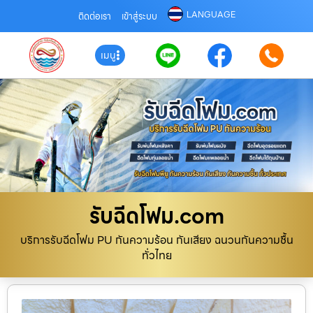
LANGUAGE
ติดต่อเรา
เข้าสู่ระบบ
เมนู
รับฉีดโฟม.com
บริการรับฉีดโฟม PU กันความร้อน กันเสียง ฉนวนกันความชื้น
ทั่วไทย