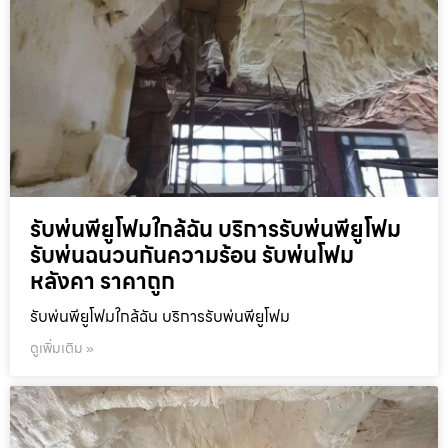
รับพ่นพียูโฟมใกล้ฉัน บริการรับพ่นพียูโฟม
รับพ่นฉนวนกันความร้อน รับพ่นโฟม
หลังคา ราคาถูก
รับพ่นพียูโฟมใกล้ฉัน บริการรับพ่นพียูโฟม
ดูเพิ่มเติม »