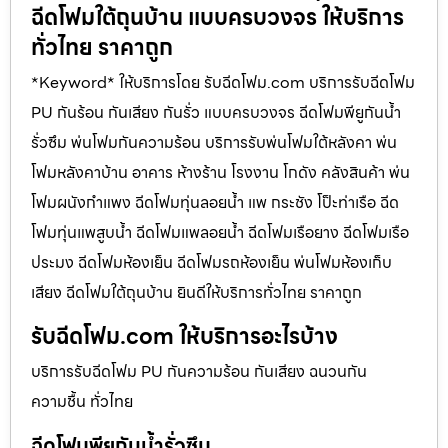
ฉีดโฟมใต้ถุนบ้าน แบบครบวงจร ให้บริการ
ทั่วไทย ราคาถูก
*Keyword* ให้บริการโดย รับฉีดโฟม.com บริการรับฉีดโฟม
PU กันร้อน กันเสียง กันรั่ว แบบครบวงจร ฉีดโฟมพียูกันน้ำ
รั่วซึม พ่นโฟมกันความร้อน บริการรับพ่นโฟมใต้หลังคา พ่น
โฟมหลังคาบ้าน อาคาร ห้างร้าน โรงงาน โกดัง คลังสินค้า พ่น
โฟมผนังกำแพง ฉีดโฟมทุ่นลอยน้ำ แพ กระชัง โป็ะท่าเรือ ฉีด
โฟมทุ่นแพสูบน้ำ ฉีดโฟมแพลอยน้ำ ฉีดโฟมเรือยาง ฉีดโฟมเรือ
ประมง ฉีดโฟมห้องเย็น ฉีดโฟมรถห้องเย็น พ่นโฟมห้องเก็บ
เสียง ฉีดโฟมใต้ถุนบ้าน ยินดีให้บริการทั่วไทย ราคาถูก
รับฉีดโฟม.com ให้บริการอะไรบ้าง
บริการรับฉีดโฟม PU กันความร้อน กันเสียง ฉนวนกัน
ความชื้น ทั่วไทย
ฉีดโฟมพียูกันน้ำรั่วซึม