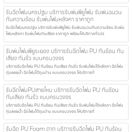
รับฉีดโฟมนครปฐม บริการรับพ่นพียูโฟม รับพ่นฉนวน
กันความร้อน รับพ่นโฟมหลังคา ราคาถูก
รับฉีดโฟมนครปฐม บริการรับพ่นพียูโฟม รับพ่นฉนวนกันความร้อน รับพ่น
โฟมหลังคา รับพ่นโฟมกันเสียง ราคาถูก พร้อมให้บริการทั่วปร
รับพ่นโฟมพียูระยอง บริการรับฉีดโฟม PU กันร้อน กัน
เสียง กันรั่ว แบบครบวงจร
บริการรับฉีดโฟม PU กันร้อน กันเสียง กันรั่ว รับพ่นโฟมใต้หลังคา ฉีดโฟม
ทุ่นลอยน้ำ ฉีดโฟมใต้ถุนบ้าน แบบครบวงจร ให้บริการทั่
รับฉีดโฟมPUสายไหม บริการรับฉีดโฟม PU กันร้อน
กันเสียง กันรั่ว แบบครบวงจร
บริการรับฉีดโฟม PU กันร้อน กันเสียง กันรั่ว รับพ่นโฟมใต้หลังคา ฉีดโฟม
ทุ่นลอยน้ำ ฉีดโฟมใต้ถุนบ้าน แบบครบวงจร ให้บริการทั่
รับฉีด PU Foam ตาก บริการรับฉีดโฟม PU กันร้อน