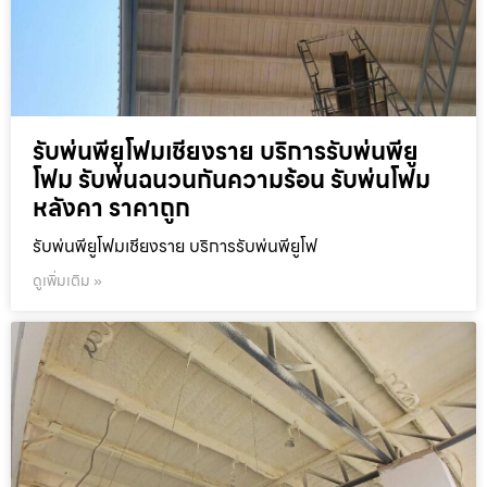
รับพ่นพียูโฟมเชียงราย บริการรับพ่นพียู
โฟม รับพ่นฉนวนกันความร้อน รับพ่นโฟม
หลังคา ราคาถูก
รับพ่นพียูโฟมเชียงราย บริการรับพ่นพียูโฟ
ดูเพิ่มเติม »