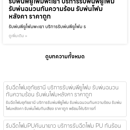
รับพ่นพียูโฟมพะเยา บริการรับพ่นพียูโฟม
รับพ่นฉนวนกันความร้อน รับพ่นโฟม
หลังคา ราคาถูก
รับพ่นพียูโฟมพะเยา บริการรับพ่นพียูโฟม ร
ดูเพิ่มเติม »
ดูบทความทั้งหมด
รับฉีดโฟมอุทัยธานี บริการรับพ่นพียูโฟม รับพ่นฉนวน
กันความร้อน รับพ่นโฟมหลังคา ราคาถูก
รับฉีดโฟมอุทัยธานี บริการรับพ่นพียูโฟม รับพ่นฉนวนกันความร้อน รับพ่น
โฟมหลังคา รับพ่นโฟมกันเสียง ราคาถูก พร้อมให้บริการทั่
รับฉีดโฟมPUคันนายาว บริการรับฉีดโฟม PU กันร้อน