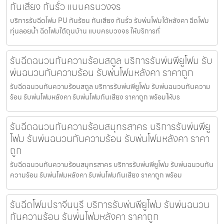
กันเสียง กันรั่ว แบบครบวงจร
บริการรับฉีดโฟม PU กันร้อน กันเสียง กันรั่ว รับพ่นโฟมใต้หลังคา ฉีดโฟม
ทุ่นลอยน้ำ ฉีดโฟมใต้ถุนบ้าน แบบครบวงจร ให้บริการทั่
รับฉีดฉนวนกันความร้อนสตูล บริการรับพ่นพียูโฟม รับ
พ่นฉนวนกันความร้อน รับพ่นโฟมหลังคา ราคาถูก
รับฉีดฉนวนกันความร้อนสตูล บริการรับพ่นพียูโฟม รับพ่นฉนวนกันความ
ร้อน รับพ่นโฟมหลังคา รับพ่นโฟมกันเสียง ราคาถูก พร้อมให้บร
รับฉีดฉนวนกันความร้อนสมุทรสาคร บริการรับพ่นพียู
โฟม รับพ่นฉนวนกันความร้อน รับพ่นโฟมหลังคา ราคา
ถูก
รับฉีดฉนวนกันความร้อนสมุทรสาคร บริการรับพ่นพียูโฟม รับพ่นฉนวนกัน
ความร้อน รับพ่นโฟมหลังคา รับพ่นโฟมกันเสียง ราคาถูก พร้อม
รับฉีดโฟมปราจีนบุรี บริการรับพ่นพียูโฟม รับพ่นฉนวน
กันความร้อน รับพ่นโฟมหลังคา ราคาถูก