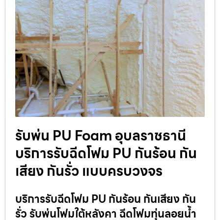
รับพ่น PU Foam อุบลราชธานี
บริการรับฉีดโฟม PU กันร้อน กัน
เสียง กันรั่ว แบบครบวงจร
บริการรับฉีดโฟม PU กันร้อน กันเสียง กัน
รั่ว รับพ่นโฟมใต้หลังคา ฉีดโฟมทุ่นลอยน้ำ