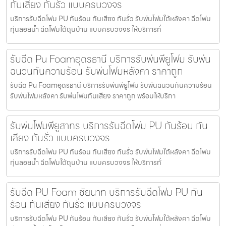
กันเสียง กันรั่ว แบบครบวงจร
บริการรับฉีดโฟม PU กันร้อน กันเสียง กันรั่ว รับพ่นโฟมใต้หลังคา ฉีดโฟม
ทุ่นลอยน้ำ ฉีดโฟมใต้ถุนบ้าน แบบครบวงจร ให้บริการทั่
รับฉีด Pu Foamอุดรธานี บริการรับพ่นพียูโฟม รับพ่น
ฉนวนกันความร้อน รับพ่นโฟมหลังคา ราคาถูก
รับฉีด Pu Foamอุดรธานี บริการรับพ่นพียูโฟม รับพ่นฉนวนกันความร้อน
รับพ่นโฟมหลังคา รับพ่นโฟมกันเสียง ราคาถูก พร้อมให้บริกา
รับพ่นโฟมพียูสาทร บริการรับฉีดโฟม PU กันร้อน กัน
เสียง กันรั่ว แบบครบวงจร
บริการรับฉีดโฟม PU กันร้อน กันเสียง กันรั่ว รับพ่นโฟมใต้หลังคา ฉีดโฟม
ทุ่นลอยน้ำ ฉีดโฟมใต้ถุนบ้าน แบบครบวงจร ให้บริการทั่
รับฉีด PU Foam ชัยนาท บริการรับฉีดโฟม PU กัน
ร้อน กันเสียง กันรั่ว แบบครบวงจร
บริการรับฉีดโฟม PU กันร้อน กันเสียง กันรั่ว รับพ่นโฟมใต้หลังคา ฉีดโฟม