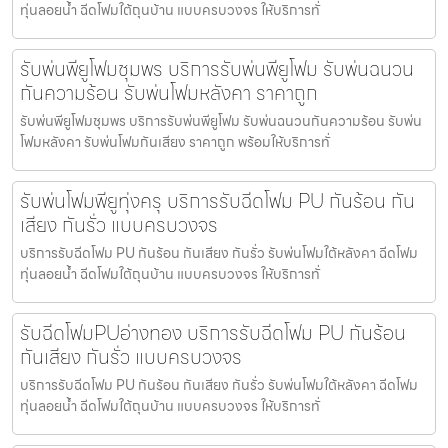
ทุ่นลอยน้ำ ฉีดโฟมใต้ถุนบ้าน แบบครบวงจร ให้บริการทั่
รับพ่นพียูโฟมชุมพร บริการรับพ่นพียูโฟม รับพ่นฉนวน
กันความร้อน รับพ่นโฟมหลังคา ราคาถูก
รับพ่นพียูโฟมชุมพร บริการรับพ่นพียูโฟม รับพ่นฉนวนกันความร้อน รับพ่น
โฟมหลังคา รับพ่นโฟมกันเสียง ราคาถูก พร้อมให้บริการทั่
รับพ่นโฟมพียูทุ่งครุ บริการรับฉีดโฟม PU กันร้อน กัน
เสียง กันรั่ว แบบครบวงจร
บริการรับฉีดโฟม PU กันร้อน กันเสียง กันรั่ว รับพ่นโฟมใต้หลังคา ฉีดโฟม
ทุ่นลอยน้ำ ฉีดโฟมใต้ถุนบ้าน แบบครบวงจร ให้บริการทั่
รับฉีดโฟมPUอ่างทอง บริการรับฉีดโฟม PU กันร้อน
กันเสียง กันรั่ว แบบครบวงจร
บริการรับฉีดโฟม PU กันร้อน กันเสียง กันรั่ว รับพ่นโฟมใต้หลังคา ฉีดโฟม
ทุ่นลอยน้ำ ฉีดโฟมใต้ถุนบ้าน แบบครบวงจร ให้บริการทั่